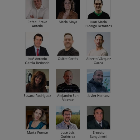
Rafael Bravo
María Moya
Juan María
Antolín
Hidalgo Betanzos
José Antonio
Guifre Cortés
Alberto Vázquez
García Redondo
Garea
Susana Rodriguez
Alejandro San
Javier Hernanz
Vicente
Marta Fuente
José Luis
Ernesto
Gutiérrez
Sanguinetti