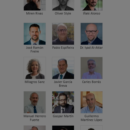
Miren Rivas
Oliver Style
Iñaki Alonso
José Ramón
Pablo Espiñeira
Dr. Iyad Al-Attar
Freire
Milagros Sanz
Javier García
Carles Borrás
Breva
Manuel Herrero
Gaspar Martín
Guillermo
Fuerte
Martínez López