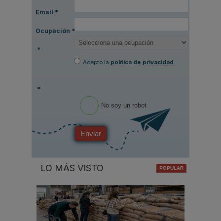
Email
*
Ocupación
*
*
Acepto la
política de privacidad
.
*
No soy un robot
Enviar
LO MÁS VISTO