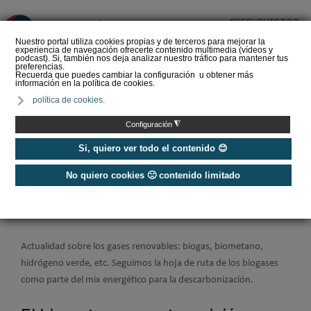
PRESUPUESTOS
❌
Nuestro portal utiliza cookies propias y de terceros para mejorar la
experiencia de navegación ofrecerte contenido multimedia (vídeos y
podcast). Si, también nos deja analizar nuestro tráfico para mantener tus
preferencias.
Recuerda que puedes cambiar la configuración u obtener más
información en la política de cookies.
Ayudas y subvenciones
política de cookies.
para aerotermia en 2026
¿Cómo agilizar trámites?
◮
Configuración
Si, quiero ver todo el contenido 😊
No quiero cookies 🙁 contenido limitado
Home
/
Energías Renovables
/
Gases Renovables
Gases Renovables
Actualidad sobre los gases renovables: biogas, biometano,
hidrógeno verde, etc. Seguimos la hoja de ruta de los biogases
como parte del mix energético para la descarbonización.