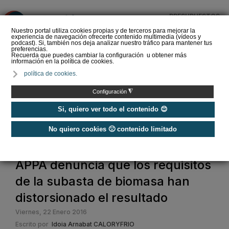
PRESUPUESTOS
❌
Nuestro portal utiliza cookies propias y de terceros para mejorar la
experiencia de navegación ofrecerte contenido multimedia (vídeos y
podcast). Si, también nos deja analizar nuestro tráfico para mantener tus
preferencias.
Recuerda que puedes cambiar la configuración u obtener más
información en la política de cookies.
URSA instala energía
política de cookies.
fotovoltaica en sus
fábricas de XPS y lana
◮
Configuración
mineral
Si, quiero ver todo el contenido 😊
No quiero cookies 🙁 contenido limitado
Home
APPA denuncia que los requisitos
de la subasta de biomasa han
distorsionado el resultado
Viernes, 22 Enero 2016
Escrito por
Idoia Arnabat CALORYFRIO