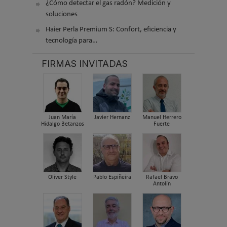
¿Cómo detectar el gas radón? Medición y
soluciones
Haier Perla Premium S: Confort, eficiencia y
tecnología para…
FIRMAS INVITADAS
Juan María
Javier Hernanz
Manuel Herrero
Hidalgo Betanzos
Fuerte
Oliver Style
Pablo Espiñeira
Rafael Bravo
Antolín