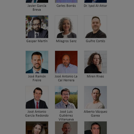
Javier García
Carles Borrás
Dr. Iyad Al-Attar
Breva
Gaspar Martín
Milagros Sanz
Guifre Cortés
José Ramón
José Antonio La
Miren Rivas
Freire
Cal Herrera
José Antonio
José Luis
Alberto Vázquez
García Redondo
Gutiérrez
Garea
Villanueva