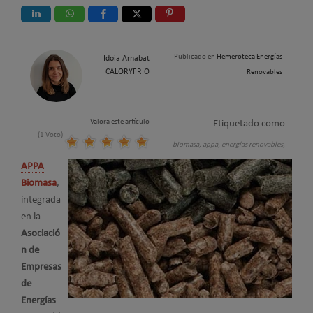
Publicado en
Hemeroteca Energías
Idoia Arnabat
CALORYFRIO
Renovables
Valora este artículo
Etiquetado como
(1 Voto)
biomasa,
appa,
energías renovables,
APPA
Biomasa
,
integrada
en la
Asociació
n de
Empresas
de
Energías