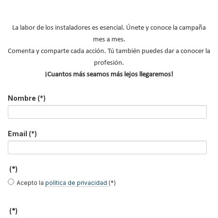
nuestros boletines
Y RECIBE EN TU EMAIL TODA LA
La labor de los instaladores es esencial. Únete y conoce la campaña
ACTUALIDAD DEL SECTOR
mes a mes.
Comenta y comparte cada acción. Tú también puedes dar a conocer la
profesión.
Nombre
*
¡Cuantos más seamos más lejos llegaremos!
Apellidos
Nombre
(*)
Email
*
Ocupación
*
Email
(*)
*
Acepto la
política de privacidad
.
(*)
*
Acepto la
política de privacidad
(*)
No soy un robot
(*)