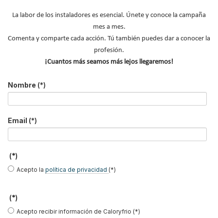
La labor de los instaladores es esencial. Únete y conoce la campaña
MÁS ACTUALIDAD
mes a mes.
Comenta y comparte cada acción. Tú también puedes dar a conocer la
Protagonistas del sector
profesión.
Boletines de Actualidad
¡Cuantos más seamos más lejos llegaremos!
Contenido exclusivo Caloryfrio
Nombre
(*)
Nombramientos
Iberoamérica
Email
(*)
Nuestras portadas
Reportajes de mercado
(*)
NOTICIAS DESTACADAS
Acepto la
política de privacidad
(*)
Suscríbete a
nuestros boletines
(*)
Acepto recibir información de Caloryfrio (*)