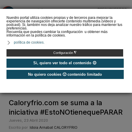
PRESUPUESTOS
❌
Nuestro portal utiliza cookies propias y de terceros para mejorar la
experiencia de navegación ofrecerte contenido multimedia (vídeos y
podcast). Si, también nos deja analizar nuestro tráfico para mantener tus
preferencias.
Recuerda que puedes cambiar la configuración u obtener más
información en la política de cookies.
La Liga de los
política de cookies.
Instaladores: Los Titanes
del Amperio (Episodio 3)
◮
Configuración
Si, quiero ver todo el contenido 😊
No quiero cookies 🙁 contenido limitado
Home
/
Noticias
/
Actualidad
/
Caloryfrio.com se suma a la iniciativa #EstoNOtienequePARAR
Caloryfrio.com se suma a la
iniciativa #EstoNOtienequePARAR
Jueves, 23 Abril 2020
Escrito por
Idoia Arnabat CALORYFRIO