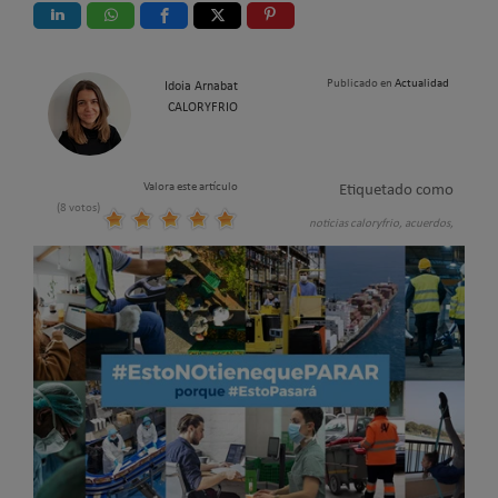
Publicado en
Actualidad
Idoia Arnabat
CALORYFRIO
Valora este artículo
Etiquetado como
(8 votos)
noticias caloryfrio,
acuerdos,