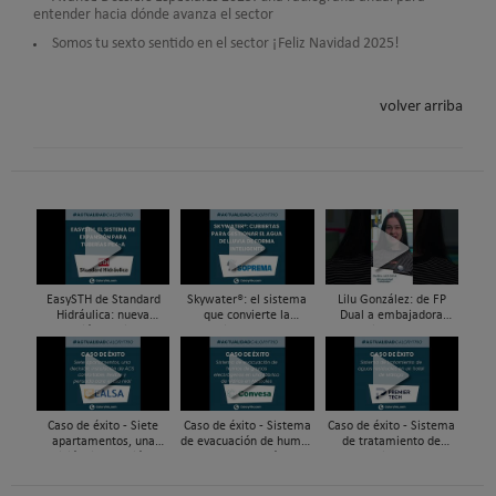
entender hacia dónde avanza el sector
Somos tu sexto sentido en el sector ¡Feliz Navidad 2025!
volver arriba
EasySTH de Standard
Skywater®: el sistema
Lilu González: de FP
Hidráulica: nueva
que convierte la
Dual a embajadora
generación en sistemas
cubierta en una
#ComunidadInstalador®
de expansión para
infraestructura activa de
| Mecatrónica Industrial
tuberías PEX
gestión del agua...
Caso de éxito - Siete
Caso de éxito - Sistema
Caso de éxito - Sistema
apartamentos, una
de evacuación de humos
de tratamiento de
decisión: instalación de
de grupos electrógenos
aguas residuales en un
ACS confortable, flexible
en una fábrica de vidrios
hotel de Málaga
y pens...
e...