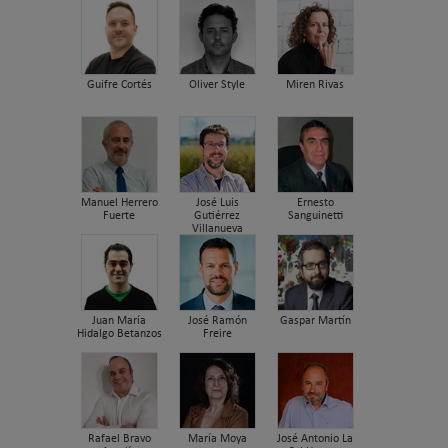
Guifre Cortés
Oliver Style
Miren Rivas
Manuel Herrero
José Luis
Ernesto
Fuerte
Gutiérrez
Sanguinetti
Villanueva
Juan María
José Ramón
Gaspar Martín
Hidalgo Betanzos
Freire
Rafael Bravo
María Moya
José Antonio La