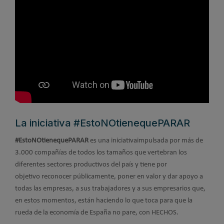
La iniciativa #EstoNOtienequePARAR
#EstoNOtienequePARAR
es una iniciativaimpulsada por más de
3.000 compañías de todos los tamaños que vertebran los
diferentes sectores productivos del país y tiene por
objetivo reconocer públicamente, poner en valor y dar apoyo a
todas las empresas, a sus trabajadores y a sus empresarios que,
en estos momentos, están haciendo lo que toca para que la
rueda de la economía de España no pare, con HECHOS.