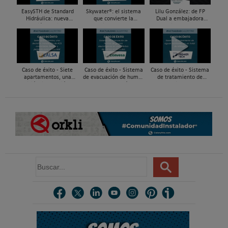
EasySTH de Standard
Skywater®: el sistema
Lilu González: de FP
Hidráulica: nueva
que convierte la
Dual a embajadora
generación en sistemas
cubierta en una
#ComunidadInstalador®
de expansión para
infraestructura activa de
| Mecatrónica Industrial
tuberías PEX
gestión del agua...
Caso de éxito - Siete
Caso de éxito - Sistema
Caso de éxito - Sistema
apartamentos, una
de evacuación de humos
de tratamiento de
decisión: instalación de
de grupos electrógenos
aguas residuales en un
ACS confortable, flexible
en una fábrica de vidrios
hotel de Málaga
y pens...
e...
B
u
s
c
a
r
.