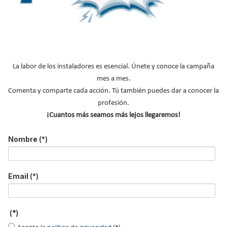
Nuestras portadas
Reportajes de mercado
NOTICIAS DESTACADAS
Suscríbete a
La labor de los instaladores es esencial. Únete y conoce la campaña
nuestros boletines
mes a mes.
Comenta y comparte cada acción. Tú también puedes dar a conocer la
Y RECIBE EN TU EMAIL TODA LA
profesión.
¡Cuantos más seamos más lejos llegaremos!
ACTUALIDAD DEL SECTOR
Nombre
(*)
Nombre
*
Apellidos
Email
(*)
Email
*
Ocupación
*
(*)
*