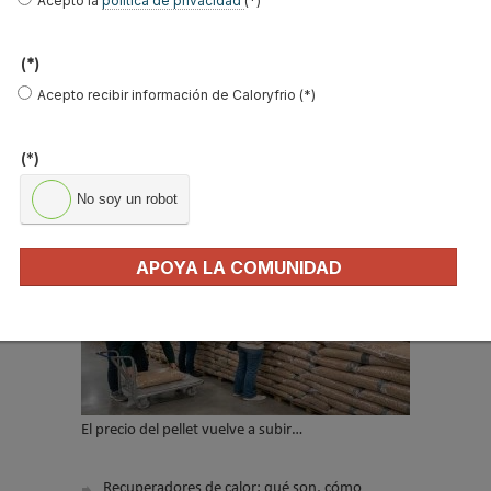
Acepto la
política de privacidad
(*)
Acepto la
política de privacidad
.
(*)
*
Acepto recibir información de Caloryfrio (*)
No soy un robot
(*)
Enviar
No soy un robot
LO MÁS VISTO
APOYA LA COMUNIDAD
El precio del pellet vuelve a subir…
Recuperadores de calor: qué son, cómo