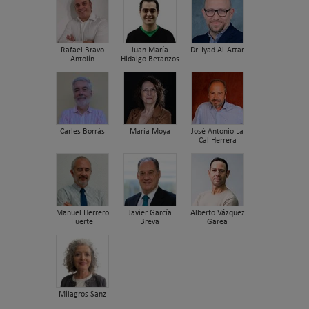
Rafael Bravo
Juan María
Dr. Iyad Al-Attar
Antolín
Hidalgo Betanzos
Carles Borrás
María Moya
José Antonio La
Cal Herrera
Manuel Herrero
Javier García
Alberto Vázquez
Fuerte
Breva
Garea
Milagros Sanz