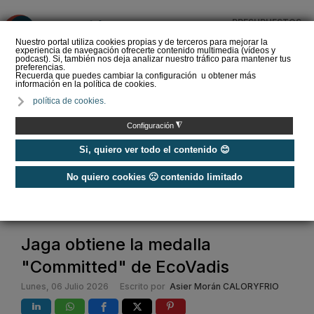
PRESUPUESTOS
❌
Nuestro portal utiliza cookies propias y de terceros para mejorar la
experiencia de navegación ofrecerte contenido multimedia (vídeos y
podcast). Si, también nos deja analizar nuestro tráfico para mantener tus
preferencias.
Recuerda que puedes cambiar la configuración u obtener más
información en la política de cookies.
La Liga de los
política de cookies.
Instaladores: Los Titanes
del Amperio (Episodio 3)
◮
Configuración
Si, quiero ver todo el contenido 😊
No quiero cookies 🙁 contenido limitado
Home
/
Noticias
/
Actualidad
/
Jaga obtiene la medalla "Committed" de EcoVadis
Jaga obtiene la medalla
"Committed" de EcoVadis
Lunes, 06 Julio 2026
Escrito por
Asier Morán CALORYFRIO