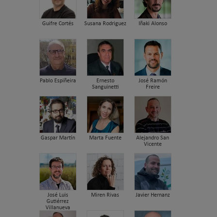
Guifre Cortés
Susana Rodriguez
Iñaki Alonso
Pablo Espiñeira
Ernesto
José Ramón
Sanguinetti
Freire
Gaspar Martín
Marta Fuente
Alejandro San
Vicente
José Luis
Miren Rivas
Javier Hernanz
Gutiérrez
Villanueva