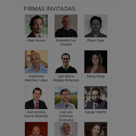
FIRMAS INVITADAS
Iñaki Alonso
Alejandro San
Oliver Style
Vicente
Guillermo
Juan María
María Moya
Martínez López
Hidalgo Betanzos
José Antonio
José Luis
Gaspar Martín
García Redondo
Gutiérrez
Villanueva