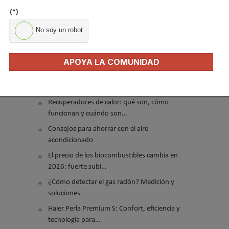
(*)
No soy un robot
APOYA LA COMUNIDAD
El precio del pellet vuelve a subir…
Recuperadores de calor: qué son, cómo
funcionan y cuándo son…
Consejos para ahorrar con el aire
acondicionado
El precio de los biocombustibles cambia en
2026: fuerte subi…
¿Cómo detectar el gas radón? Medición y
soluciones
Haier Perla Premium S: Confort, eficiencia y
tecnología para…