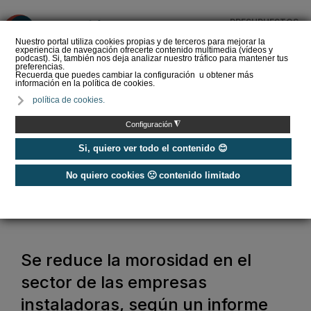
PRESUPUESTOS
❌
Nuestro portal utiliza cookies propias y de terceros para mejorar la
experiencia de navegación ofrecerte contenido multimedia (vídeos y
podcast). Si, también nos deja analizar nuestro tráfico para mantener tus
preferencias.
Recuerda que puedes cambiar la configuración u obtener más
información en la política de cookies.
La Liga de los
política de cookies.
Instaladores: Los Titanes
del Amperio (Episodio 3)
◮
Configuración
Si, quiero ver todo el contenido 😊
No quiero cookies 🙁 contenido limitado
Home
/
Noticias
/
Actualidad
/
Se reduce la morosidad en el sector de las empresas instaladoras, según
un informe de FENIE
Se reduce la morosidad en el
sector de las empresas
instaladoras, según un informe