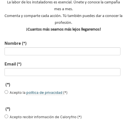
La labor de los instaladores es esencial. Únete y conoce la campaña
mes a mes.
Nombre
*
Comenta y comparte cada acción. Tú también puedes dar a conocer la
Apellidos
profesión.
¡Cuantos más seamos más lejos llegaremos!
Email
*
Ocupación
*
Nombre
(*)
*
Acepto la
política de privacidad
.
Email
(*)
*
(*)
No soy un robot
Acepto la
política de privacidad
(*)
Enviar
(*)
Acepto recibir información de Caloryfrio (*)
LO MÁS VISTO