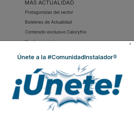
MÁS ACTUALIDAD
Protagonistas del sector
Boletines de Actualidad
Contenido exclusivo Caloryfrio
Nombramientos
×
Iberoamérica
Únete a la #ComunidadInstalador®
Nuestras portadas
Reportajes de mercado
NOTICIAS DESTACADAS
Suscríbete a
nuestros boletines
Y RECIBE EN TU EMAIL TODA LA
ACTUALIDAD DEL SECTOR