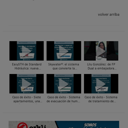
volver arriba
EasySTH de Standard
Skywater®: el sistema
Lilu González: de FP
Hidráulica: nueva
que convierte la
Dual a embajadora
generación en sistemas
cubierta en una
#ComunidadInstalador®
de expansión para
infraestructura activa de
| Mecatrónica Industrial
tuberías PEX
gestión del agua...
Caso de éxito - Siete
Caso de éxito - Sistema
Caso de éxito - Sistema
apartamentos, una
de evacuación de humos
de tratamiento de
decisión: instalación de
de grupos electrógenos
aguas residuales en un
ACS confortable, flexible
en una fábrica de vidrios
hotel de Málaga
y pens...
e...