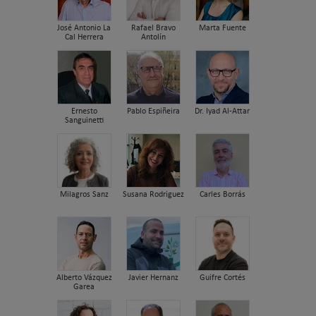
José Antonio La
Rafael Bravo
Marta Fuente
Cal Herrera
Antolín
Ernesto
Pablo Espiñeira
Dr. Iyad Al-Attar
Sanguinetti
Milagros Sanz
Susana Rodriguez
Carles Borrás
Alberto Vázquez
Javier Hernanz
Guifre Cortés
Garea