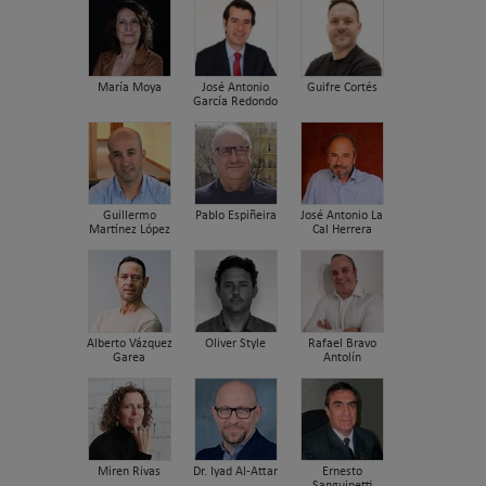
María Moya
José Antonio
Guifre Cortés
García Redondo
Guillermo
Pablo Espiñeira
José Antonio La
Martínez López
Cal Herrera
Alberto Vázquez
Oliver Style
Rafael Bravo
Garea
Antolín
Miren Rivas
Dr. Iyad Al-Attar
Ernesto
Sanguinetti