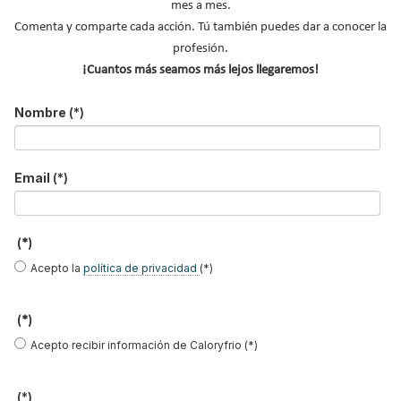
mes a mes.
Apellidos
Comenta y comparte cada acción. Tú también puedes dar a conocer la
profesión.
Email
*
¡Cuantos más seamos más lejos llegaremos!
Ocupación
*
Nombre
(*)
*
Acepto la
política de privacidad
.
Email
(*)
*
No soy un robot
(*)
Acepto la
política de privacidad
(*)
Enviar
(*)
LO MÁS VISTO
Acepto recibir información de Caloryfrio (*)
(*)