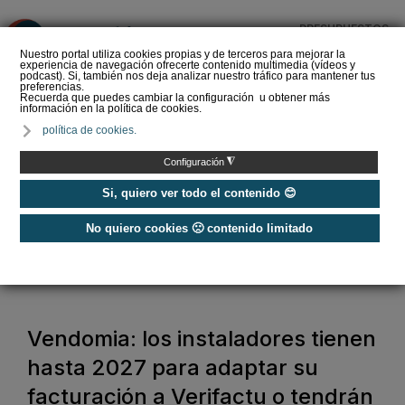
PRESUPUESTOS
❌
Nuestro portal utiliza cookies propias y de terceros para mejorar la
experiencia de navegación ofrecerte contenido multimedia (vídeos y
podcast). Si, también nos deja analizar nuestro tráfico para mantener tus
preferencias.
Recuerda que puedes cambiar la configuración u obtener más
información en la política de cookies.
La Liga de los
política de cookies.
Instaladores: Los Titanes
del Amperio (Episodio 3)
◮
Configuración
Si, quiero ver todo el contenido 😊
No quiero cookies 🙁 contenido limitado
Home
/
Noticias
/
Actualidad
/
Vendomia: los instaladores tienen hasta 2027 para adaptar su
facturación a Verifactu o tendrán una sanción de 50.000€
Vendomia: los instaladores tienen
hasta 2027 para adaptar su
facturación a Verifactu o tendrán