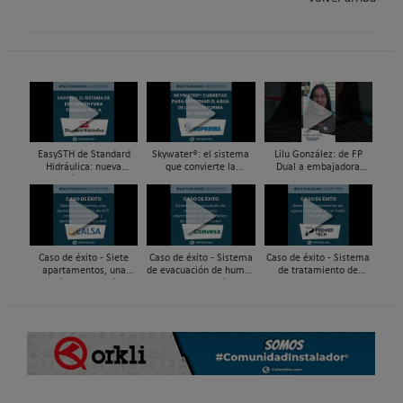
EasySTH de Standard
Skywater®: el sistema
Lilu González: de FP
Hidráulica: nueva
que convierte la
Dual a embajadora
generación en sistemas
cubierta en una
#ComunidadInstalador®
de expansión para
infraestructura activa de
| Mecatrónica Industrial
tuberías PEX
gestión del agua...
Caso de éxito - Siete
Caso de éxito - Sistema
Caso de éxito - Sistema
apartamentos, una
de evacuación de humos
de tratamiento de
decisión: instalación de
de grupos electrógenos
aguas residuales en un
ACS confortable, flexible
en una fábrica de vidrios
hotel de Málaga
y pens...
e...