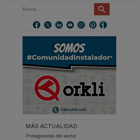
B
u
s
c
a
r
.
.
.
MÁS ACTUALIDAD
Protagonistas del sector