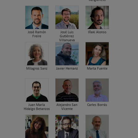
José Ramón
José Luis
Iñaki Alonso
Freire
Gutiérrez
Villanueva
Milagros Sanz
Javier Hernanz
Marta Fuente
Juan María
Alejandro San
Carles Borrás
Hidalgo Betanzos
Vicente