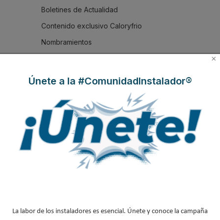
Boletines de Actualidad
Contenido exclusivo Caloryfrio
Nombramientos
Iberoamérica
×
Nuestras portadas
Únete a la #ComunidadInstalador®
Reportajes de mercado
NOTICIAS DESTACADAS
Suscríbete a
nuestros boletines
Y RECIBE EN TU EMAIL TODA LA
ACTUALIDAD DEL SECTOR
La labor de los instaladores es esencial. Únete y conoce la campaña
Nombre
*