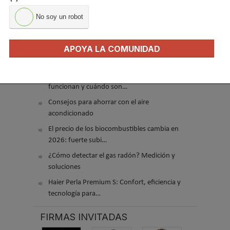
No soy un robot
APOYA LA COMUNIDAD
El precio del pellet vuelve a subir…
Recuperadores de calor: qué son, cómo
funcionan y cuándo son…
Consejos para ahorrar con el aire
acondicionado
El precio de los biocombustibles cambia en
2026: fuerte subi…
¿Cómo detectar el gas radón? Medición y
soluciones
Haier Perla Premium S: Confort, eficiencia y
tecnología para…
FIRMAS INVITADAS