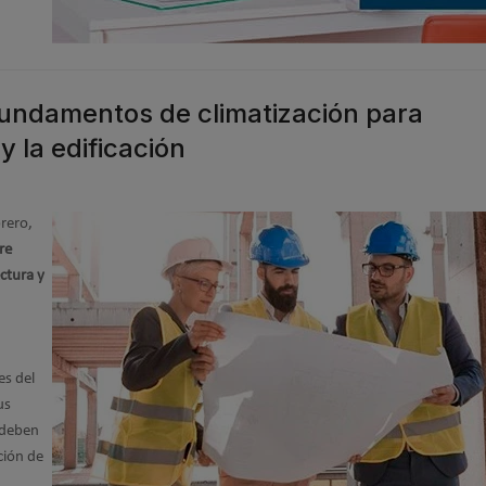
undamentos de climatización para
y la edificación
brero,
re
ctura y
es del
us
 deben
ción de