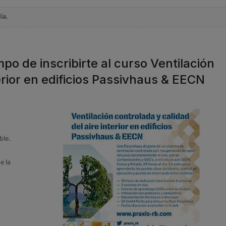
día.
po de inscribirte al curso Ventilación
terior en edificios Passivhaus & EECN
ble.
e la
s