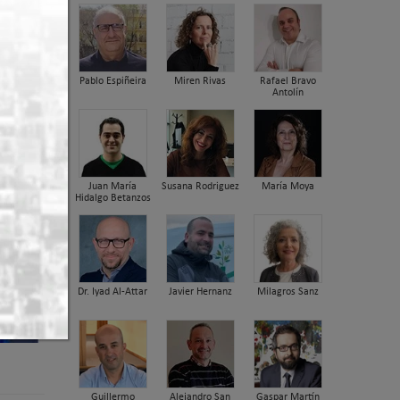
Pablo Espiñeira
Miren Rivas
Rafael Bravo
Antolín
Juan María
Susana Rodriguez
María Moya
Hidalgo Betanzos
Dr. Iyad Al-Attar
Javier Hernanz
Milagros Sanz
Guillermo
Alejandro San
Gaspar Martín