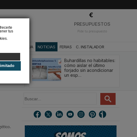
❌
PRESUPUESTOS
frecerte
ener tus
Pide tu presupuesto
kies.
CA
BAÑO Y AGUA
NOTICIAS
FERIAS
C. INSTALADOR
Buhardillas no habitables:
qué le va a
cómo aislar el último
limitado
u
forjado sin acondicionar
estión y…
un esp…
B
u
s
c
a
r
gético.
.
.