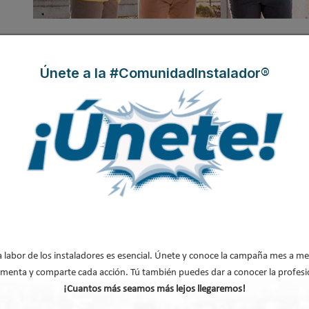
Únete a la #ComunidadInstalador®
iva para profesionales de las instalac
n y las
tar
vayan
ene que
a labor de los instaladores es esencial. Únete y conoce la campaña mes a me
menta y comparte cada acción. Tú también puedes dar a conocer la profesi
¡Cuantos más seamos más lejos llegaremos!