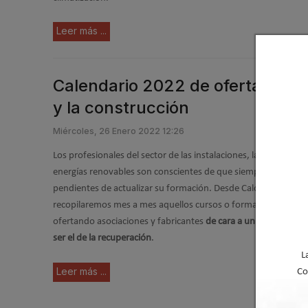
Leer más ...
Calendario 2022 de oferta format
y la construcción
Miércoles, 26 Enero 2022 12:26
Los profesionales del sector de las instalaciones, la construcció
energías renovables son conscientes de que siempre deben es
pendientes de actualizar su formación. Desde Caloryfrio.com
recopilaremos mes a mes aquellos cursos o formaciones que 
ofertando asociaciones y fabricantes
de cara a un 2022 que ti
ser el de la recuperación
.
L
Leer más ...
Co