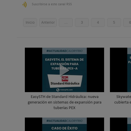
Suscribirse a este canal RSS
Inicio
Anterior
…
3
4
5
EasySTH de Standard Hidráulica: nueva
Skywater
generación en sistemas de expansión para
cubierta 
tuberías PEX