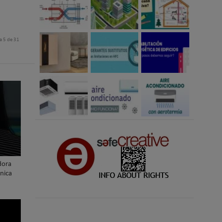
a 5 de 31
dora
nica