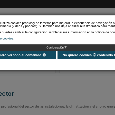
l utiliza cookies propias y de terceros para mejorar la experiencia de navegación o
timedia (vídeos y podcast). Si, también nos deja analizar nuestro tráfico para mant
puedes cambiar la configuración u obtener más información en la política de coo
de cookies.
AS RENOVABLES
CALEFACCIÓN
REFRIGERACIÓN
EFICIENCIA ENERGÉTI
◮
Configuración
Universo Aniversario - Un
Verifactu en
año, muchos momentos
climatización: 
uiero ver todo el contenido 😊
No quiero cookies 🙁 contenido 
exigir la ley a t
programa de g
ector
rofesional del sector de las instalaciones, la climatización y el ahorro ener