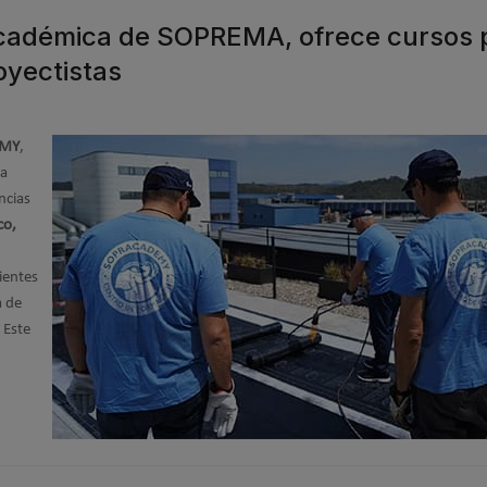
cadémica de SOPREMA, ofrece cursos 
oyectistas
EMY
,
la
ncias
co,
ientes
a de
 Este