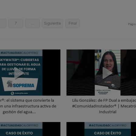
6
7
…
Siguiente
Final
Págin
®: el sistema que convierte la
Lilu González: de FP Dual a embaja
en una infraestructura activa de
#ComunidadInstalador® | Mecatró
gestión del agua...
Industrial