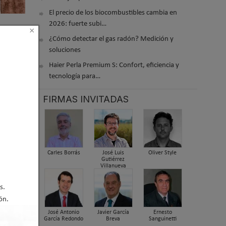
El precio de los biocombustibles cambia en
2026: fuerte subi…
×
¿Cómo detectar el gas radón? Medición y
soluciones
iones
Haier Perla Premium S: Confort, eficiencia y
tecnología para…
FIRMAS INVITADAS
Carles Borrás
José Luis
Oliver Style
Gutiérrez
Villanueva
s.
ón.
José Antonio
Javier García
Ernesto
García Redondo
Breva
Sanguinetti