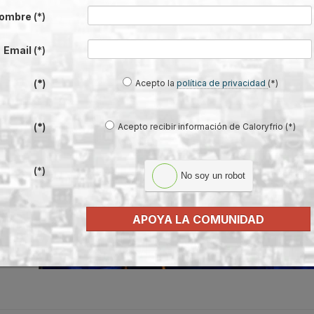
ombre
(*)
oyecto formativo de Agremia
Email
(*)
ivación
Acepto la
política de privacidad
(*)
(*)
de
ndos
Acepto recibir información de Caloryfrio (*)
(*)
nales
(*)
No soy un robot
s que
to de la
APOYA LA COMUNIDAD
 un