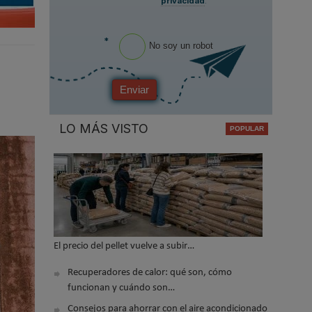
privacidad
.
*
No soy un robot
Enviar
LO MÁS VISTO
El precio del pellet vuelve a subir…
Recuperadores de calor: qué son, cómo
funcionan y cuándo son…
Consejos para ahorrar con el aire acondicionado