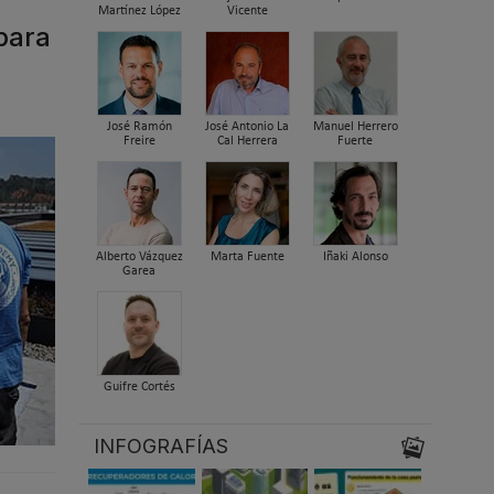
Martínez López
Vicente
para
José Ramón
José Antonio La
Manuel Herrero
Freire
Cal Herrera
Fuerte
Alberto Vázquez
Marta Fuente
Iñaki Alonso
Garea
Guifre Cortés
INFOGRAFÍAS