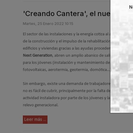
N
'Creando Cantera', el nuevo pr
Martes, 25 Enero 2022 10:15
El sector de las instalaciones y la energía cotiza al alza. La react
de la construcción y el impulso de la rehabilitación energética 
edificios y viviendas gracias a las ayudas procedentes de los
Fo
Next Generation
, abren un amplio abanico de salidas profesio
para los jóvenes (instalación y mantenimiento de placas
fotovoltaicas, aerotermia, geotermia, domótica…).
Sin embargo, existe una demanda de trabajadores cualificado
no es fácil de cubrir, principalmente por la falta de conocimien
actividad instaladora por parte de los jóvenes y la ausencia de
relevo generacional.
Leer más ...