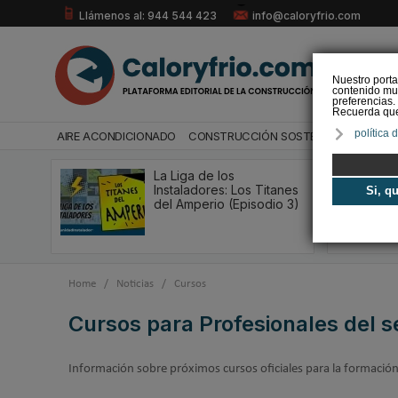
Llámenos al: 944 544 423
info@caloryfrio.com
Nuestro porta
contenido mul
preferencias.
Recuerda que 
política 
AIRE ACONDICIONADO
CONSTRUCCIÓN SOSTENIBLE
ENERGÍ
La Liga de los
Instaladores: Los Titanes
Si, q
del Amperio (Episodio 3)
Home
/
Noticias
/
Cursos
Cursos para Profesionales del s
Información sobre próximos cursos oficiales para la formación p