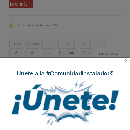
Leer más ...
Suscribirse a este canal RSS
Inicio
Anterior
…
2
3
4
5
6
…
Siguiente
Final
Página 4 de 31
×
Únete a la #ComunidadInstalador®
EasySTH de Standard
Skywater®: el sistema
Lilu González: de FP
Hidráulica: nueva
que convierte la
Dual a embajadora
generación en sistemas
cubierta en una
#ComunidadInstalador®
de expansión para
infraestructura activa de
| Mecatrónica Industrial
tuberías PEX
gestión del agua...