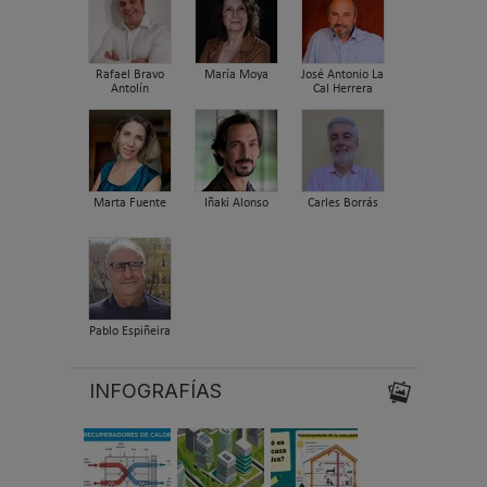
Rafael Bravo
María Moya
José Antonio La
Antolín
Cal Herrera
Marta Fuente
Iñaki Alonso
Carles Borrás
Pablo Espiñeira
INFOGRAFÍAS