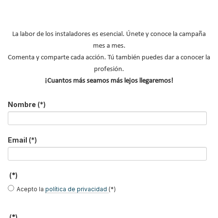
Caso de éxito - Siete
Caso de éxito - Sistema
Caso de éxito - Sistema
apartamentos, una
de evacuación de humos
de tratamiento de
decisión: instalación de
de grupos electrógenos
aguas residuales en un
ACS confortable, flexible
en una fábrica de vidrios
hotel de Málaga
La labor de los instaladores es esencial. Únete y conoce la campaña
y pens...
e...
mes a mes.
Comenta y comparte cada acción. Tú también puedes dar a conocer la
profesión.
¡Cuantos más seamos más lejos llegaremos!
B
Nombre
(*)
u
s
c
a
Email
(*)
r
.
.
.
(*)
Acepto la
política de privacidad
(*)
(*)