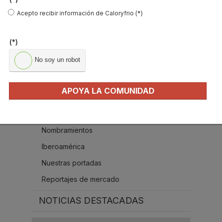
Acepto recibir información de Caloryfrio (*)
(*)
No soy un robot
MÁS ACTUALIDAD
Protagonistas del sector
APOYA LA COMUNIDAD
Boletines de Actualidad
Contenido exclusivo Caloryfrio
Nombramientos
Iberoamérica
Nuestras portadas
Reportajes de mercado
NOTICIAS DESTACADAS