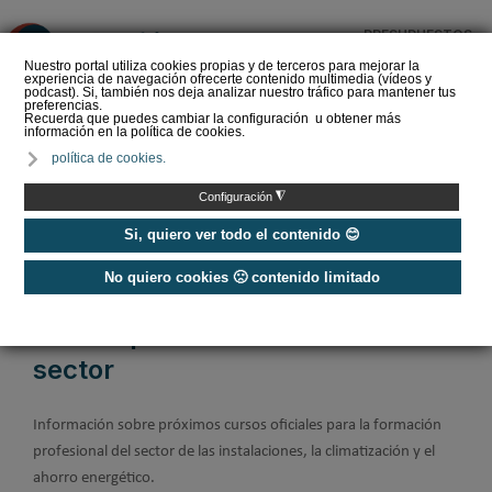
PRESUPUESTOS
❌
Nuestro portal utiliza cookies propias y de terceros para mejorar la
experiencia de navegación ofrecerte contenido multimedia (vídeos y
podcast). Si, también nos deja analizar nuestro tráfico para mantener tus
preferencias.
Recuerda que puedes cambiar la configuración u obtener más
información en la política de cookies.
La Liga de los
política de cookies.
Instaladores: Los Titanes
del Amperio (Episodio 3)
◮
Configuración
Si, quiero ver todo el contenido 😊
No quiero cookies 🙁 contenido limitado
Home
/
Noticias
/
Cursos
Cursos para Profesionales del
sector
Información sobre próximos cursos oficiales para la formación
profesional del sector de las instalaciones, la climatización y el
ahorro energético.