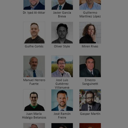
Dr. Iyad Al-Attar
Javier García
Guillermo
Breva
Martínez López
Guifre Cortés
Oliver Style
Miren Rivas
Manuel Herrero
José Luis
Ernesto
Fuerte
Gutiérrez
Sanguinetti
Villanueva
Juan María
José Ramón
Gaspar Martín
Hidalgo Betanzos
Freire