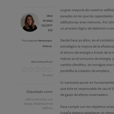
La gran mayoría de nuestros edific
Idoia
pasadas en las que las capacidades 
Arnabat
edificatorias eran menores. Por ot
CALORYF
un proceso lógico de deterioro o e
RIO
Desde hace ya años, en el contexto
Publicado en
Hemeroteca
estratégico la mejora de la eficienc
Noticias
el ahorro de energía a través de la 
reduce así el consumo de energía, y
Valora este artículo
cambio climático, se consigue una
posibilita la creación de empleos.
(0 votos)
Es necesario poner en funcionamien
que éste es responsable de casi el 
Etiquetado como
de gases de efecto invernadero.
edificios eficientes,
cero
energía,
rehabilitación de
Para cumplir con los objetivos ene
edificios,
España debería establecer un ritmo