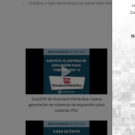
Onduline y Tejas Verea lanzan un nuevo vídeo técnico para la ins
L
Co
N
EasySTH de Standard Hidráulica: nueva
Skywater
generación en sistemas de expansión para
cubierta 
tuberías PEX