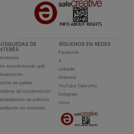
BÚSQUEDAS DE
SÍGUENOS EN REDES
INTERÉS
Facebook
erotermia
X
ire acondicionado split
Linkedin
limatización
Pinterest
stufas de pellets
YouTube Caloryfrio
alderas de condensación
Instagram
ehabilitación de edificios
Ivoox
entilación en viviendas