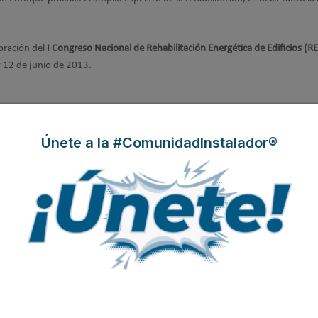
bración del
I Congreso Nacional de Rehabilitación Energética de Edificios (R
y 12 de junio de 2013.
Modificado por última vez enJueves, 14 Marzo
Únete a la #ComunidadInstalador®
l Plan Rehabilita 2026
ostenibles
ar el nuevo Plan Estatal de Vivienda