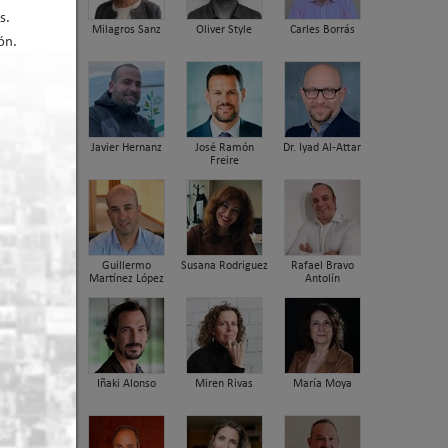
s.
Milagros Sanz
Oliver Style
Carles Borrás
ón.
er arriba
Javier Hernanz
José Ramón
Dr. Iyad Al-Attar
Freire
Guillermo
Susana Rodriguez
Rafael Bravo
Martínez López
Antolín
dora
nica
Iñaki Alonso
Miren Rivas
María Moya