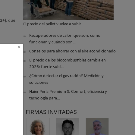
E2+)
, que
El precio del pellet vuelve a subir…
Recuperadores de calor: qué son, cómo
funcionan y cuándo son…
×
Consejos para ahorrar con el aire acondicionado
 2013 11:30
El precio de los biocombustibles cambia en
2026: fuerte subi…
¿Cómo detectar el gas radón? Medición y
soluciones
Haier Perla Premium S: Confort, eficiencia y
tecnología para…
FIRMAS INVITADAS