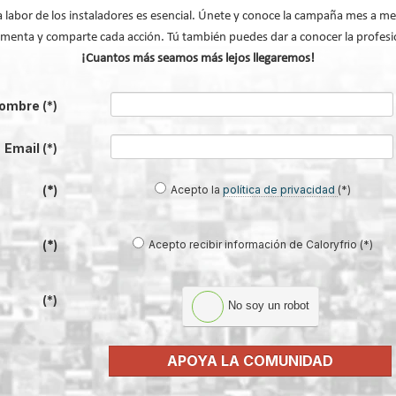
talación de cubiertas ventiladas con la teja mixta Eternal
a labor de los instaladores es esencial. Únete y conoce la campaña mes a me
menta y comparte cada acción. Tú también puedes dar a conocer la profesi
¡Cuantos más seamos más lejos llegaremos!
volv
ombre
(*)
Email
(*)
Acepto la
política de privacidad
(*)
(*)
Acepto recibir información de Caloryfrio (*)
(*)
®: el sistema que convierte la
Lilu González: de FP Dual a embaja
(*)
No soy un robot
en una infraestructura activa de
#ComunidadInstalador® | Mecatró
gestión del agua...
Industrial
APOYA LA COMUNIDAD