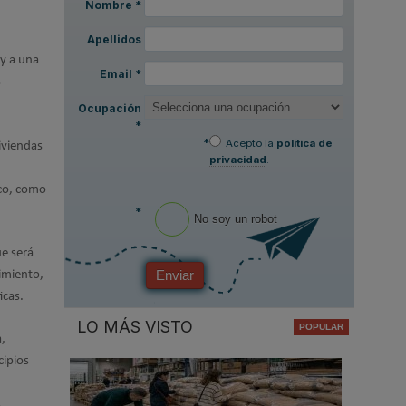
Nombre
*
Apellidos
 y a una
Email
*
s
Ocupación
*
*
Acepto la
política de
iviendas
privacidad
.
ico, como
*
No soy un robot
ue será
Enviar
cimiento,
icas.
LO MÁS VISTO
a,
cipios
s