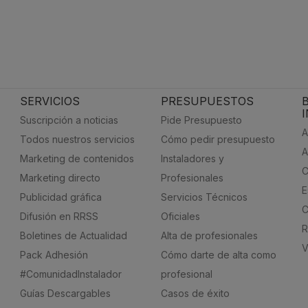
SERVICIOS
PRESUPUESTOS
Suscripción a noticias
Pide Presupuesto
A
Todos nuestros servicios
Cómo pedir presupuesto
A
Marketing de contenidos
Instaladores y
C
Marketing directo
Profesionales
E
Publicidad gráfica
Servicios Técnicos
C
Difusión en RRSS
Oficiales
R
Boletines de Actualidad
Alta de profesionales
V
Pack Adhesión
Cómo darte de alta como
#ComunidadInstalador
profesional
Guías Descargables
Casos de éxito