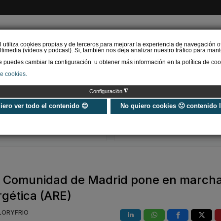
l utiliza cookies propias y de terceros para mejorar la experiencia de navegación o
timedia (vídeos y podcast). Si, también nos deja analizar nuestro tráfico para mant
puedes cambiar la configuración u obtener más información en la política de coo
de cookies.
AS RENOVABLES
CALEFACCIÓN
REFRIGERACIÓN
EFICIENCIA ENERGÉTI
◮
Configuración
Universo Aniversario - Un
Verifactu en
año, muchos momentos
climatización: 
uiero ver todo el contenido 😊
No quiero cookies 🙁 contenido 
exigir la ley a t
programa de g
la Comunidad de Madrid pone en marcha
rgética (ARE)
ALORYFRIO