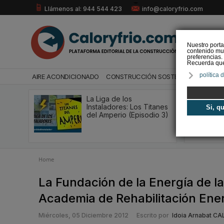
Llámenos al: 944 544 423
info@caloryfrio.com
Nuestro porta
contenido mul
preferencias.
Recuerda que 
política 
AIRE ACONDICIONADO
CONSTRUCCIÓN SOSTENIBLE
ENERGÍ
La Liga de los
Instaladores: Los Titanes
Si, q
del Amperio (Episodio 3)
Home
La Fundación de la Energía de 
Academia de Rehabilitación Ene
Miércoles, 05 Diciembre 2012
Escrito por
Idoia Arnabat C