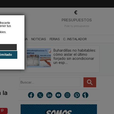
❌
PRESUPUESTOS
frecerte
ener tus
Pide tu presupuesto
kies.
CA
BAÑO Y AGUA
NOTICIAS
FERIAS
C. INSTALADOR
Buhardillas no habitables:
qué le va a
cómo aislar el último
limitado
u
forjado sin acondicionar
estión y…
un esp…
B
u
s
 la
c
a
r
.
.