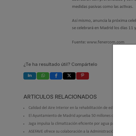
medidas pasivas como las activas.
Así mismo, anuncia la próxima cele
se celebrará en Madrid los días 11 
Fuente: www.fenercom.com
¿Te ha resultado útil? Compártelo
ARTÍCULOS RELACIONADOS
Calidad del Aire Interior en la rehabilitación de edificios
El Ayuntamiento de Madrid aprueba 50 millones de euros para e
Jaga impulsa la climatización eficiente por agua para edificios s
ASEFAVE ofrece su colaboración a la Administración para impuls