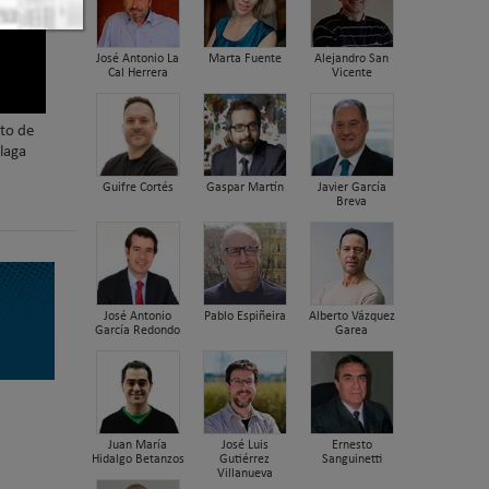
José Antonio La
Marta Fuente
Alejandro San
Cal Herrera
Vicente
nto de
laga
Guifre Cortés
Gaspar Martín
Javier García
Breva
José Antonio
Pablo Espiñeira
Alberto Vázquez
García Redondo
Garea
Juan María
José Luis
Ernesto
Hidalgo Betanzos
Gutiérrez
Sanguinetti
Villanueva