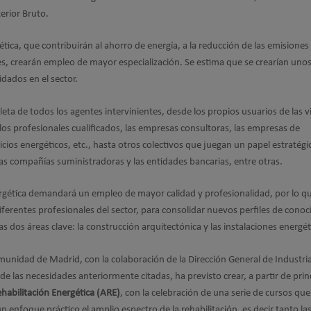
erior Bruto.
ética, que contribuirán al ahorro de energía, a la reducción de las emisiones
es, crearán empleo de mayor especialización. Se estima que se crearían uno
dados en el sector.
ta de todos los agentes intervinientes, desde los propios usuarios de las v
 los profesionales cualificados, las empresas consultoras, las empresas de
vicios energéticos, etc., hasta otros colectivos que juegan un papel estratég
las compañías suministradoras y las entidades bancarias, entre otras.
ergética demandará un empleo de mayor calidad y profesionalidad, por lo q
diferentes profesionales del sector, para consolidar nuevos perfiles de cono
dos áreas clave: la construcción arquitectónica y las instalaciones energét
munidad de Madrid, con la colaboración de la Dirección General de Industri
e las necesidades anteriormente citadas, ha previsto crear, a partir de prin
abilitación Energética (ARE)
, con la celebración de una serie de cursos que
enfoque práctico el amplio espectro de la rehabilitación, es decir tanto la