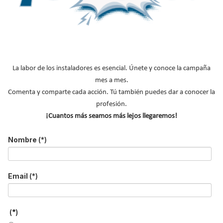
Acepto la
política de privacidad
.
*
No soy un robot
La labor de los instaladores es esencial. Únete y conoce la campaña
mes a mes.
Enviar
Comenta y comparte cada acción. Tú también puedes dar a conocer la
profesión.
LO MÁS VISTO
¡Cuantos más seamos más lejos llegaremos!
Nombre
(*)
Email
(*)
El precio del pellet vuelve a subir…
(*)