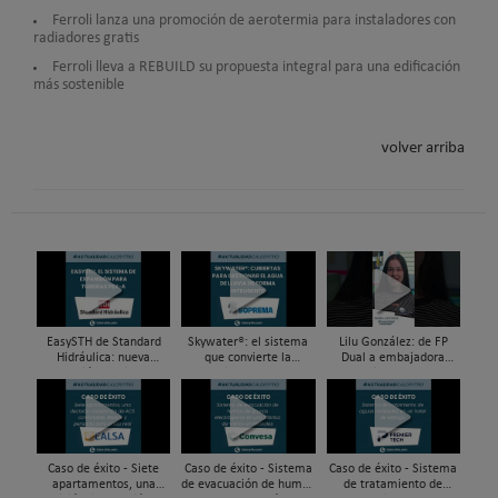
Ferroli lanza una promoción de aerotermia para instaladores con
radiadores gratis
Ferroli lleva a REBUILD su propuesta integral para una edificación
más sostenible
volver arriba
EasySTH de Standard
Skywater®: el sistema
Lilu González: de FP
Hidráulica: nueva
que convierte la
Dual a embajadora
generación en sistemas
cubierta en una
#ComunidadInstalador®
de expansión para
infraestructura activa de
| Mecatrónica Industrial
tuberías PEX
gestión del agua...
Caso de éxito - Siete
Caso de éxito - Sistema
Caso de éxito - Sistema
apartamentos, una
de evacuación de humos
de tratamiento de