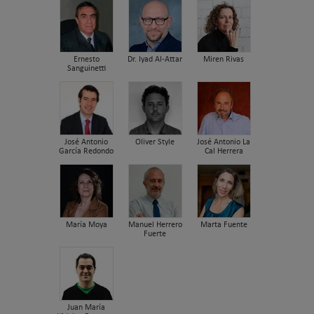
Ernesto
Dr. Iyad Al-Attar
Miren Rivas
Sanguinetti
José Antonio
Oliver Style
José Antonio La
García Redondo
Cal Herrera
María Moya
Manuel Herrero
Marta Fuente
Fuerte
Juan María