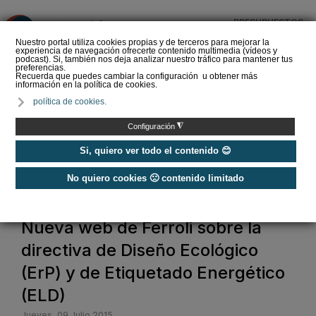
PRESUPUESTOS
❌
Nuestro portal utiliza cookies propias y de terceros para mejorar la
experiencia de navegación ofrecerte contenido multimedia (vídeos y
podcast). Si, también nos deja analizar nuestro tráfico para mantener tus
preferencias.
Recuerda que puedes cambiar la configuración u obtener más
información en la política de cookies.
La Liga de los
política de cookies.
Instaladores: Los Titanes
del Amperio (Episodio 3)
◮
Configuración
Si, quiero ver todo el contenido 😊
No quiero cookies 🙁 contenido limitado
Home
Nueva web de Ferroli sobre la
directiva de Diseño Ecológico
(ErP) y de Etiquetado Energético
(ELD)
Jueves, 09 Julio 2015