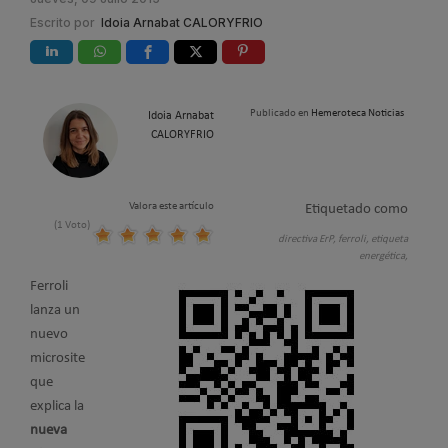
Escrito por
Idoia Arnabat CALORYFRIO
Publicado en
Hemeroteca Noticias
Idoia Arnabat
CALORYFRIO
Valora este artículo
Etiquetado como
(1 Voto)
directiva ErP,
ferroli,
etiqueta
energética,
Ferroli
lanza un
nuevo
microsite
que
explica la
nueva