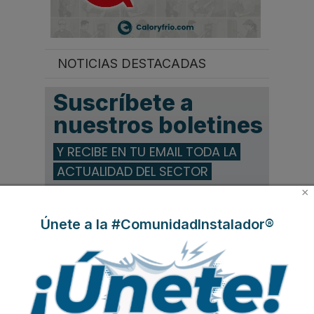
NOTICIAS DESTACADAS
Suscríbete a
nuestros boletines
Y RECIBE EN TU EMAIL TODA LA
ACTUALIDAD DEL SECTOR
×
Nombre
*
Únete a la #ComunidadInstalador®
Apellidos
Email
*
Ocupación
*
*