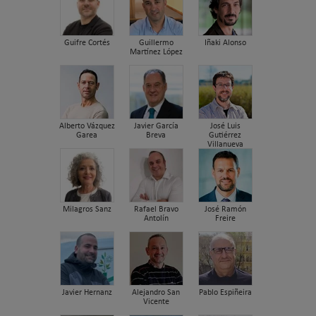
Guifre Cortés
Guillermo
Iñaki Alonso
Martínez López
Alberto Vázquez
Javier García
José Luis
Garea
Breva
Gutiérrez
Villanueva
Milagros Sanz
Rafael Bravo
José Ramón
Antolín
Freire
Javier Hernanz
Alejandro San
Pablo Espiñeira
Vicente