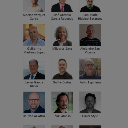
Alberto Vázquez
José Antonio
Juan María
Garea
García Redondo
Hidalgo Betanzos
Guillermo
Milagros Sanz
Alejandro San
Martínez López
Vicente
Javier García
Guifre Cortés
Pablo Espiñeira
Breva
Dr. Iyad Al-Attar
Iñaki Alonso
Oliver Style