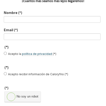
¡Cuantos más seamos más lejos llegaremos!
s
c
a
Nombre
(*)
r
.
.
.
Email
(*)
(*)
Acepto la
política de privacidad
(*)
(*)
Acepto recibir información de Caloryfrio (*)
MÁS SOBRE CUARTOS DE BAÑO
(*)
Diseño de baños
No soy un robot
Duchas