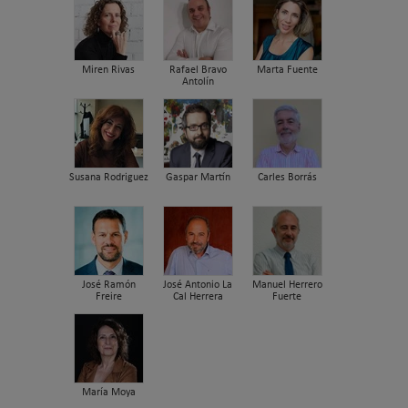
Miren Rivas
Rafael Bravo
Marta Fuente
Antolín
Susana Rodriguez
Gaspar Martín
Carles Borrás
José Ramón
José Antonio La
Manuel Herrero
Freire
Cal Herrera
Fuerte
María Moya