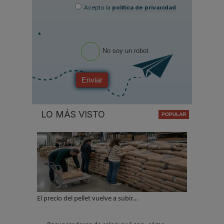
Acepto la
política de privacidad
.
*
No soy un robot
Enviar
LO MÁS VISTO
El precio del pellet vuelve a subir…