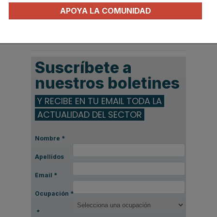
Lavabos
APOYA LA COMUNIDAD
Instaladores fontaneros
NOTICIAS DESTACADAS
Suscríbete a
nuestros boletines
Y RECIBE EN TU EMAIL TODA LA
ACTUALIDAD DEL SECTOR
Nombre
*
Apellidos
Email
*
Ocupación
*
*