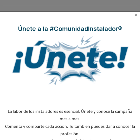
×
Únete a la #ComunidadInstalador®
Tendencias en grifería
Arquitectura del
Grifería 3 vías GE
y el espacio de ducha
bienestar: así se
DUAL de GENEBRE,
vistas en Casa Decor
reinventan los baños
compatible con
2026
en Casa Decor 2026
sistemas de filtrado de
agua y ósmosis
Grifería de Cocina
La revolución del baño
Estil Guru presenta
Serie TAU de GENEBRE
en el sector hotelero |
SUPERKIT
Pulso al Mercado
La labor de los instaladores es esencial. Únete y conoce la campaña
mes a mes.
Comenta y comparte cada acción. Tú también puedes dar a conocer la
B
profesión.
u