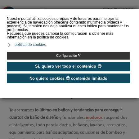
PRESUPUESTOS
❌
Nuestro portal utiliza cookies propias y de terceros para mejorar la
experiencia de navegación ofrecerte contenido multimedia (vídeos y
podcast). Si, también nos deja analizar nuestro tráfico para mantener tus
preferencias.
Recuerda que puedes cambiar la configuración u obtener más
información en la política de cookies.
El sector del baño se
política de cookies.
convierte en el gran
reclamo del estreno de
◮
Configuración
360 by Cevisam…
Si, quiero ver todo el contenido 😊
No quiero cookies 🙁 contenido limitado
Home
/
Baño y agua
/
Sanitarios y baño
Cuartos de baño y sanitarios
Te acercamos
lo último en baños y tendencias para conseguir
cuartos de baño de diseño
y funcionales:
inodoros
suspendidos
e inteligentes, todo para la ducha, bañeras, lavabos, accesorios,
equipamiento para baños adaptados, soluciones de bombeo y