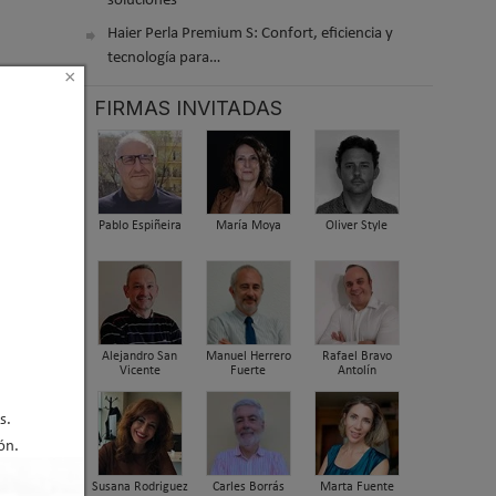
soluciones
Haier Perla Premium S: Confort, eficiencia y
tecnología para…
×
FIRMAS INVITADAS
Pablo Espiñeira
María Moya
Oliver Style
Alejandro San
Manuel Herrero
Rafael Bravo
Vicente
Fuerte
Antolín
s.
ón.
Susana Rodriguez
Carles Borrás
Marta Fuente