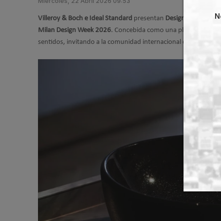
Miércoles, 22 Abril 2026 09:53
N
Villeroy & Boch e Ideal Standard
presentan
Design Continuum
Milan Design Week 2026
. Concebida como una plataforma para
sentidos, invitando a la comunidad internacional del diseño a 