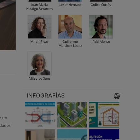
Juan María
Javier Hernanz
Guifre Cortés
Hidalgo Betanzos
Miren Rivas
Guillermo
Iñaki Alonso
Martínez López
Milagros Sanz
INFOGRAFÍAS
o un
idades