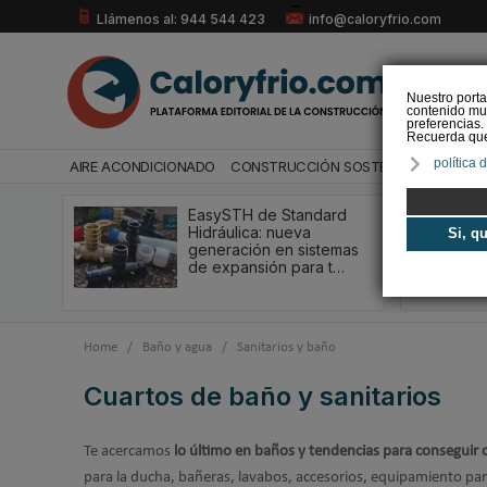
Llámenos al: 944 544 423
info@caloryfrio.com
Nuestro porta
contenido mul
preferencias.
Recuerda que 
política 
AIRE ACONDICIONADO
CONSTRUCCIÓN SOSTENIBLE
ENERGÍ
EasySTH de Standard
Hidráulica: nueva
Si, q
generación en sistemas
de expansión para t…
Home
/
Baño y agua
/
Sanitarios y baño
Cuartos de baño y sanitarios
Te acercamos
lo último en baños y tendencias para conseguir 
para la ducha, bañeras, lavabos, accesorios, equipamiento pa