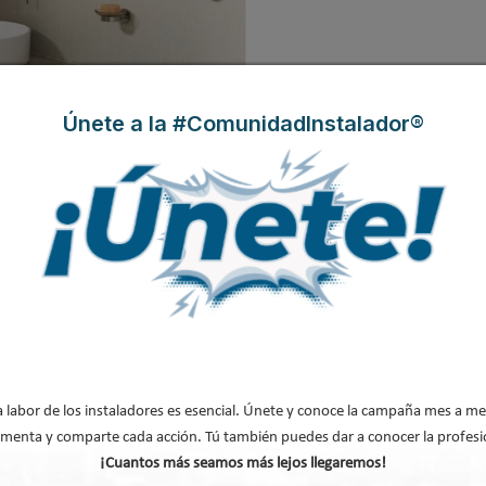
Únete a la #ComunidadInstalador®
rd presentan «Design Continuum» en la
a labor de los instaladores es esencial. Únete y conoce la campaña mes a me
menta y comparte cada acción. Tú también puedes dar a conocer la profesi
¡Cuantos más seamos más lejos llegaremos!