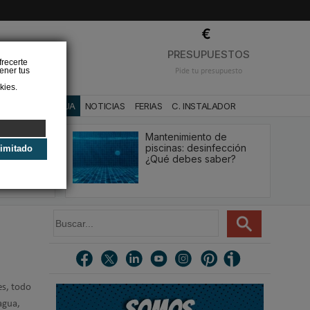
❌
PRESUPUESTOS
frecerte
ener tus
Pide tu presupuesto
kies.
CA
BAÑO Y AGUA
NOTICIAS
FERIAS
C. INSTALADOR
acio ducha
Mantenimiento de
ación y
piscinas: desinfección
limitado
 Casa
¿Qué debes saber?
B
u
s
c
a
r
es, todo
.
agua,
.