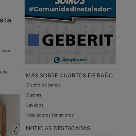
.
para
olución
e de
MÁS SOBRE CUARTOS DE BAÑO
Diseño de baños
Duchas
Lavabos
Instaladores fontaneros
NOTICIAS DESTACADAS