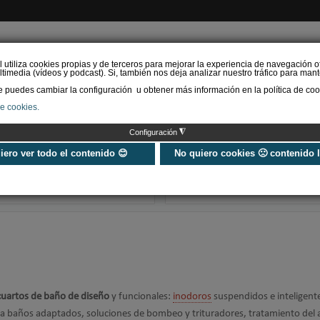
l utiliza cookies propias y de terceros para mejorar la experiencia de navegación o
timedia (vídeos y podcast). Si, también nos deja analizar nuestro tráfico para mant
puedes cambiar la configuración u obtener más información en la política de coo
de cookies.
AS RENOVABLES
CALEFACCIÓN
REFRIGERACIÓN
EFICIENCIA ENERGÉTI
◮
Configuración
El sector del baño se
Grifería y esp
convierte en el gran
en 2026: integr
uiero ver todo el contenido 😊
No quiero cookies 🙁 contenido 
reclamo del estreno de
minimalismo en
360 by Cevisam…
Decor
cuartos de baño de diseño
y funcionales:
inodoros
suspendidos e inteligent
ra baños adaptados, soluciones de bombeo y trituradores, tratamiento del 