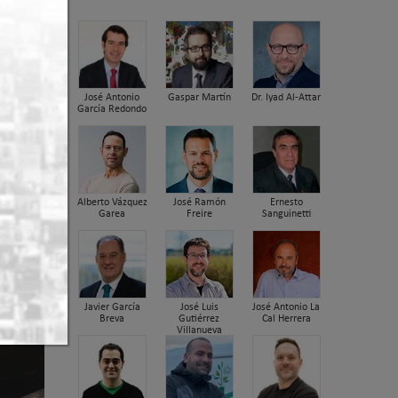
ue
en la
stros
José Antonio
Gaspar Martín
Dr. Iyad Al-Attar
García Redondo
Alberto Vázquez
José Ramón
Ernesto
Garea
Freire
Sanguinetti
Javier García
José Luis
José Antonio La
Breva
Gutiérrez
Cal Herrera
Villanueva