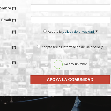
ombre
(*)
, una exposición inmersiva desarrollada en colaboración con
Studio Elastiq
 el diálogo, explora cómo el diseño moldea la percepción e influye en nue
Email
(*)
replantear el futuro del baño.
Acepto la
política de privacidad
(*)
(*)
Acepto recibir información de Caloryfrio (*)
(*)
(*)
No soy un robot
APOYA LA COMUNIDAD