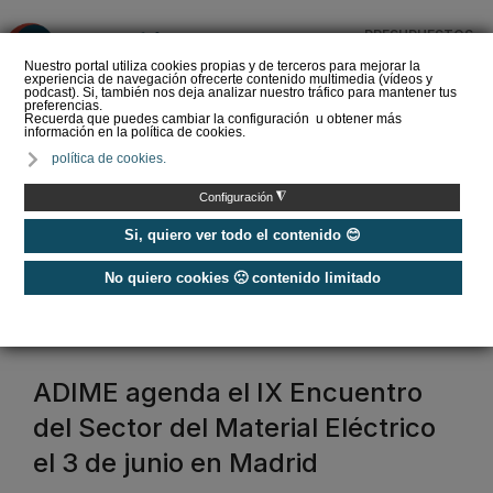
PRESUPUESTOS
❌
Nuestro portal utiliza cookies propias y de terceros para mejorar la
experiencia de navegación ofrecerte contenido multimedia (vídeos y
podcast). Si, también nos deja analizar nuestro tráfico para mantener tus
preferencias.
Recuerda que puedes cambiar la configuración u obtener más
información en la política de cookies.
La Liga de los
política de cookies.
Instaladores: Los Titanes
del Amperio (Episodio 3)
◮
Configuración
Si, quiero ver todo el contenido 😊
No quiero cookies 🙁 contenido limitado
Home
/
Etiquetas
/
actualidad de la distribución
actualidad de la distribución
ADIME agenda el IX Encuentro
del Sector del Material Eléctrico
el 3 de junio en Madrid