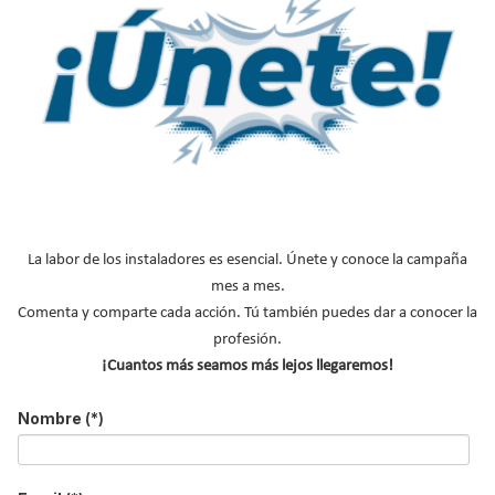
distribución de materiales para la
construcción
Publicado en
Actualidad
09 Feb 2022
La labor de los instaladores es esencial. Únete y conoce la campaña
mes a mes.
Comenta y comparte cada acción. Tú también puedes dar a conocer la
profesión.
¡Cuantos más seamos más lejos llegaremos!
Fruto de la integración de siete grupos empresariales familiares
Nombre
(*)
de tercera generación y con una larga trayectoria local en una
operación completamente inédita
irrumpe en el mercado
español SIETE, Soluciones Integrales, Eficientes y Técnicas para la