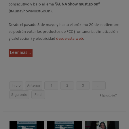
consecutivo y bajo el lema
“AUNA Show must go on”
(#AunaShowMustGoOn).
Desde el pasado 3 de mayo y hasta el próximo 20 de septiembre
se podrán votar los productos de FCC (fontanería, climatización
y calefacción) y electricidad
desde esta web
.
Leer más ...
Inicio
Anterior
1
2
3
…
Siguiente
Final
Página 1 de 7