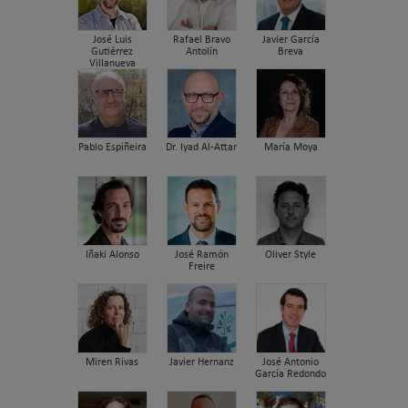
José Luis
Rafael Bravo
Javier García
Gutiérrez
Antolín
Breva
Villanueva
Pablo Espiñeira
Dr. Iyad Al-Attar
María Moya
Iñaki Alonso
José Ramón
Oliver Style
Freire
Miren Rivas
Javier Hernanz
José Antonio
García Redondo