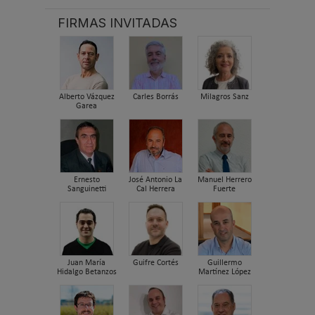
FIRMAS INVITADAS
Alberto Vázquez
Carles Borrás
Milagros Sanz
Garea
Ernesto
José Antonio La
Manuel Herrero
Sanguinetti
Cal Herrera
Fuerte
Juan María
Guifre Cortés
Guillermo
Hidalgo Betanzos
Martínez López