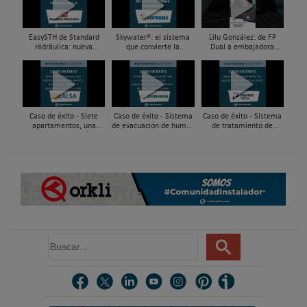
EasySTH de Standard
Skywater®: el sistema
Lilu González: de FP
Hidráulica: nueva
que convierte la
Dual a embajadora
generación en sistemas
cubierta en una
#ComunidadInstalador®
de expansión para
infraestructura activa de
| Mecatrónica Industrial
tuberías PEX
gestión del agua...
Caso de éxito - Siete
Caso de éxito - Sistema
Caso de éxito - Sistema
apartamentos, una
de evacuación de humos
de tratamiento de
decisión: instalación de
de grupos electrógenos
aguas residuales en un
ACS confortable, flexible
en una fábrica de vidrios
hotel de Málaga
y pens...
e...
B
u
s
c
a
r