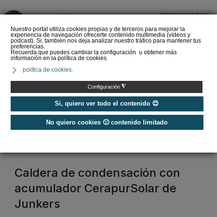
PRESUPUESTOS
❌
Nuestro portal utiliza cookies propias y de terceros para mejorar la
experiencia de navegación ofrecerte contenido multimedia (vídeos y
podcast). Si, también nos deja analizar nuestro tráfico para mantener tus
preferencias.
Recuerda que puedes cambiar la configuración u obtener más
información en la política de cookies.
Criterios de selección de
política de cookies.
depósitos de ACS
◮
Configuración
Si, quiero ver todo el contenido 😊
No quiero cookies 🙁 contenido limitado
Home
/
Acumuladores
acumulador
Caldera de condensación con
acumulador CerapurSolar de
Junkers