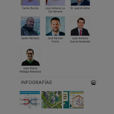
Carles Borrás
José Antonio La
Dr. Iyad Al-Attar
Cal Herrera
Javier Hernanz
José Ramón
José Antonio
Freire
García Redondo
Juan María
Hidalgo Betanzos
INFOGRAFÍAS