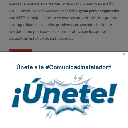
marca fue pionera en sistemas "drain-back" cuando en el año
2005 introdujo en el mercado español la
gama para energía solar
auroSTEP
, la mejor solución en instalaciones domésticas gracias
a su capacidad de evitar los problemas provocados tanto por
heladas como por excesos de temperatura con los que se
encuentran este tipo de instalaciones.
Leer más ...
×
Únete a la #ComunidadInstalador®
Radiadores por acumulación
Publicado en
Radiadores y acumuladores de calor
23 Sep 2008