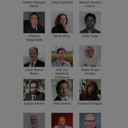
Alberto Vázquez
Pablo Espiñeira
Manuel Herrero
Garea
Fuerte
Ernesto
Miren Rivas
Oliver Style
Sanguinetti
Javier García
José Luis
Rafael Bravo
Breva
Gutiérrez
Antolín
Villanueva
Gaspar Martín
Iñaki Alonso
Susana Rodriguez