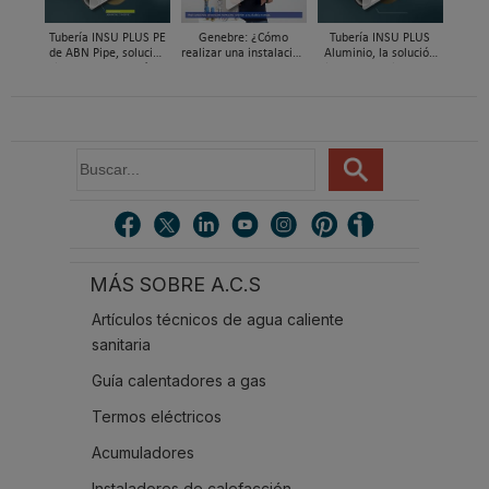
Tubería INSU PLUS PE
Genebre: ¿Cómo
Tubería INSU PLUS
de ABN Pipe, solución
realizar una instalación
Aluminio, la solución
integral en tuberías
con reductoras a
integral en sistemas
preaisladas
presión?
preaislados de ABN
Pipe Systems
B
u
s
c
a
r
MÁS SOBRE A.C.S
.
.
Artículos técnicos de agua caliente
.
sanitaria
Guía calentadores a gas
Termos eléctricos
Acumuladores
Instaladores de calefacción