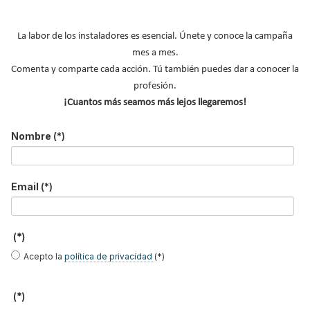
La labor de los instaladores es esencial. Únete y conoce la campaña
mes a mes.
Comenta y comparte cada acción. Tú también puedes dar a conocer la
profesión.
¡Cuantos más seamos más lejos llegaremos!
Los
radiadores por acumulación
son aparatos que
utilizan la
electricidad como fuente de generación de calor
y pueden
Nombre
(*)
formar parte de
u
n
sistema de calefacción eléctrica
. Se
utilizan
generalmente para acumular calor en horas en las que la tarifa
eléctrica es más barata y emitirlo a lo largo del resto del día, con
Email
(*)
el objetivo de ahorrar en consumo eléctrico y económico. Con el
sistema de tarifa antiguo, la gran ventaja de este tipo de
aparatos de calefacción eléctrica era que el usuario podía
(*)
acumular el calor durante toda la noche para ser difundido
Acepto la
política de privacidad
(*)
durante el día de forma constante.
(*)