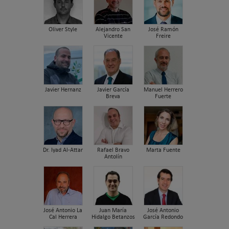
Oliver Style
Alejandro San
José Ramón
Vicente
Freire
Javier Hernanz
Javier García
Manuel Herrero
Breva
Fuerte
Dr. Iyad Al-Attar
Rafael Bravo
Marta Fuente
Antolín
José Antonio La
Juan María
José Antonio
Cal Herrera
Hidalgo Betanzos
García Redondo