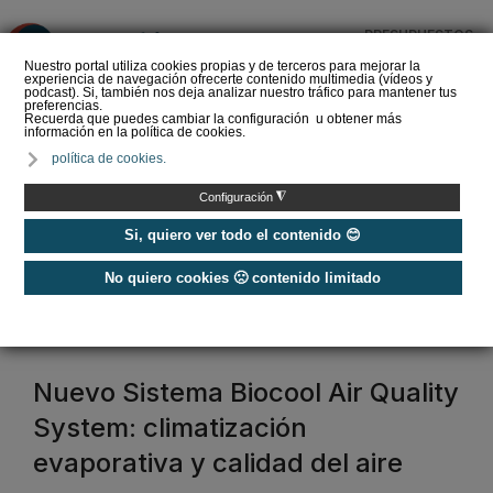
PRESUPUESTOS
❌
Nuestro portal utiliza cookies propias y de terceros para mejorar la
experiencia de navegación ofrecerte contenido multimedia (vídeos y
podcast). Si, también nos deja analizar nuestro tráfico para mantener tus
preferencias.
Recuerda que puedes cambiar la configuración u obtener más
información en la política de cookies.
La Liga de los
política de cookies.
Instaladores: Los Titanes
del Amperio (Episodio 3)
◮
Configuración
Si, quiero ver todo el contenido 😊
No quiero cookies 🙁 contenido limitado
Home
/
Etiquetas
/
biocool
biocool
Nuevo Sistema Biocool Air Quality
System: climatización
evaporativa y calidad del aire