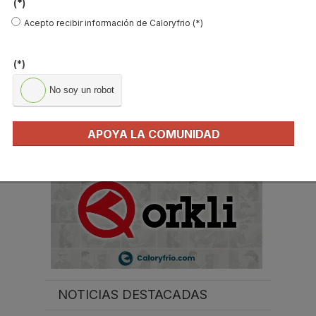
(*)
Acepto recibir información de Caloryfrio (*)
B
u
s
(*)
c
a
No soy un robot
r
.
.
.
APOYA LA COMUNIDAD
NOTICIAS DESTACADAS