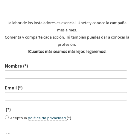
La labor de los instaladores es esencial. Únete y conoce la campaña
mes a mes.
Comenta y comparte cada acción. Tú también puedes dar a conocer la
profesión.
¡Cuantos más seamos más lejos llegaremos!
EasySTH de Standard
Skywater®: el sistema
Lilu González: de FP
Hidráulica: nueva
que convierte la
Dual a embajadora
generación en sistemas
cubierta en una
#ComunidadInstalador®
Nombre
(*)
de expansión para
infraestructura activa de
| Mecatrónica Industrial
tuberías PEX
gestión del agua...
Email
(*)
Caso de éxito - Siete
Caso de éxito - Sistema
Caso de éxito - Sistema
apartamentos, una
de evacuación de humos
de tratamiento de
decisión: instalación de
de grupos electrógenos
aguas residuales en un
ACS confortable, flexible
en una fábrica de vidrios
hotel de Málaga
y pens...
e...
(*)
Acepto la
política de privacidad
(*)