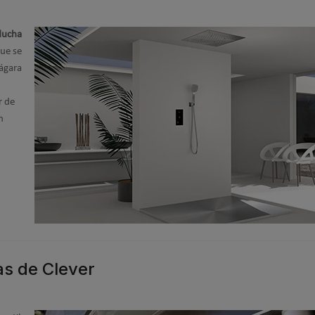
 ducha
ue se
iágara
r de
n
as de Clever