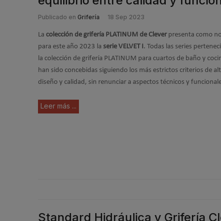
equilibrio entre calidad y funcio
Publicado en
Grifería
18 Sep 2023
La
colección de grifería PLATINUM de Clever
presenta como n
para este año 2023 la
serie VELVET I
. Todas las series pertenec
la colección de grifería PLATINUM para cuartos de baño y coci
han sido concebidas siguiendo los más estrictos criterios de al
diseño y calidad, sin renunciar a aspectos técnicos y funcional
Leer más ...
Standard Hidráulica y Grifería 