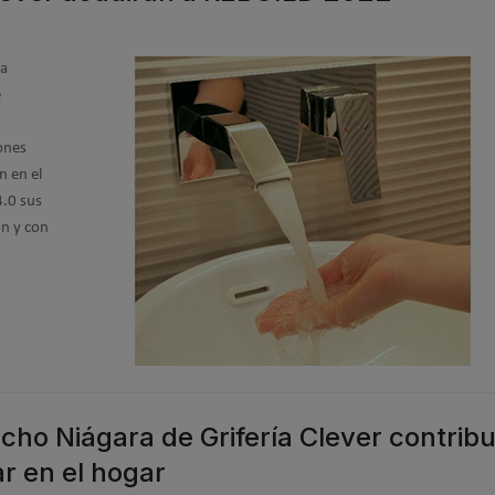
 a
e
iones
n en el
4.0 sus
ón y con
cho Niágara de Grifería Clever contrib
ar en el hogar