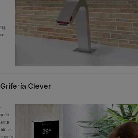
ías,
ace
rifería Clever
o
lquier
uenta
mbina a
ccionado