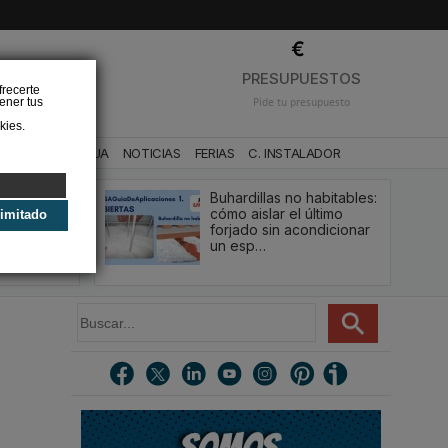
❌
PRESUPUESTOS
frecerte
ener tus
Pide tu presupuesto
kies.
CA
BAÑO Y AGUA
NOTICIAS
FERIAS
C. INSTALADOR
Buhardillas no habitables:
qué le va a
cómo aislar el último
limitado
u
forjado sin acondicionar
estión y…
un esp…
B
u
s
c
a
r
.
.