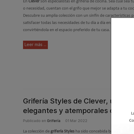
En
Clever
son especialistas en grifería de cocina. Sea cual sea tu
o necesidad, cuentan con el grifo que mejor se adapta a tu coc
Descubre su amplia colección con un sinfín de características 
satisfacer todas las necesidades de tu día a día en la cocina,
convirtiéndola en el espacio preferido de tu casa.
Leer más ...
Grifería Styles de Clever, una c
elegantes y atemporales de lín
L
Publicado en
Grifería
01 Mar 2022
Co
La colección de
grifería Styles
ha sido concebida bajo criterios 