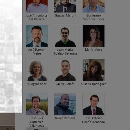
José Antonio La
Gaspar Martín
Guillermo
Cal Herrera
Martínez López
José Ramón
Juan María
María Moya
Freire
Hidalgo Betanzos
Milagros Sanz
Guifre Cortés
Susana Rodriguez
José Luis
Javier Hernanz
José Antonio
Gutiérrez
García Redondo
Villanueva