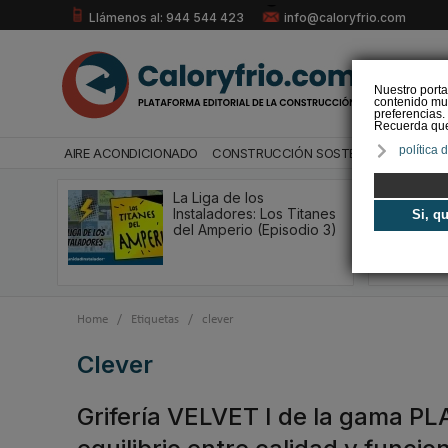
Llámenos al: 944 544 423
info@caloryfrio.com
Nuestro porta
contenido mul
preferencias.
Recuerda que 
política 
AIRE ACONDICIONADO
CONSTRUCCIÓN SOSTENIBLE
ENERGÍ
La Liga de los
Instaladores: Los Titanes
Si, q
del Amperio (Episodio 3)
Home
/
Etiquetas
/
clever
clever
Grifería VELVET I de la gama PL