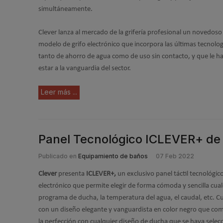
simultáneamente.
Clever lanza al mercado de la grifería profesional un novedoso
modelo de grifo electrónico que incorpora las últimas tecnolog
tanto de ahorro de agua como de uso sin contacto, y que le h
estar a la vanguardia del sector.
Leer más ...
Panel Tecnológico ICLEVER+ de G
Publicado en
Equipamiento de baños
07 Feb 2022
Clever
presenta
ICLEVER+,
un exclusivo panel táctil tecnológic
electrónico que permite elegir de forma cómoda y sencilla cua
programa de ducha, la temperatura del agua, el caudal, etc. C
con un diseño elegante y vanguardista en color negro que co
la perfección con cualquier diseño de ducha que se haya sele