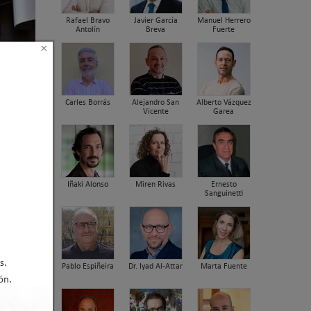
Rafael Bravo
Javier García
Manuel Herrero
Antolín
Breva
Fuerte
×
Carles Borrás
Alejandro San
Alberto Vázquez
Vicente
Garea
Iñaki Alonso
Miren Rivas
Ernesto
Sanguinetti
s.
Pablo Espiñeira
Dr. Iyad Al-Attar
Marta Fuente
ón.