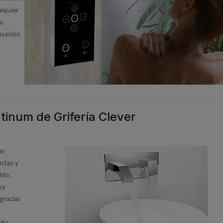
alquier
co
nsación
latinum de Grifería Clever
ar
ectas y
ido.
uy
 gracias