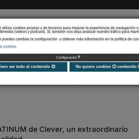
l utiliza cookies propias y de terceros para mejorar la experiencia de navegación o
timedia (vídeos y podcast). Si, también nos deja analizar nuestro tráfico para mant
puedes cambiar la configuración u obtener más información en la política de coo
de cookies.
AS RENOVABLES
CALEFACCIÓN
REFRIGERACIÓN
EFICIENCIA ENERGÉTI
◮
Configuración
Universo Aniversario - Un
Verifactu en
año, muchos momentos
climatización: 
uiero ver todo el contenido 😊
No quiero cookies 🙁 contenido 
exigir la ley a t
programa de g
ATINUM de Clever, un extraordinario