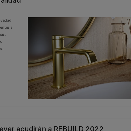
nalidad
ovedad
ientes a
nas,
to
es.
Clever acudirán a REBUILD 2022