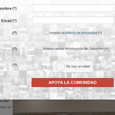
eo de
ombre
(*)
alidad,
Email
(*)
lo para
rtable,
Acepto la
política de privacidad
(*)
(*)
Acepto recibir información de Caloryfrio (*)
(*)
(*)
No soy un robot
ctrónica con 2 funciones; Agua+ jabón
APOYA LA COMUNIDAD
co con
odelo de