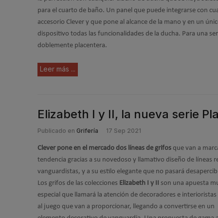
para el cuarto de baño. Un panel que puede integrarse con cu
accesorio Clever y que pone al alcance de la mano y en un úni
dispositivo todas las funcionalidades de la ducha. Para una se
doblemente placentera.
Leer más ...
Elizabeth I y II, la nueva serie P
Publicado en
Grifería
17 Sep 2021
Clever pone en el mercado dos líneas de grifos
que van a marc
tendencia gracias a su novedoso y llamativo diseño de líneas r
vanguardistas, y a su estilo elegante que no pasará desapercib
Los grifos de las colecciones
Elizabeth I y II
son una apuesta m
especial que llamará la atención de decoradores e interioristas
al juego que van a proporcionar, llegando a convertirse en un