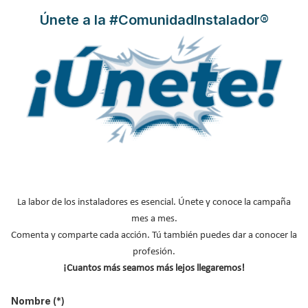
Únete a la #ComunidadInstalador®
La marca
Junkers
, perteneciente a la división Termotecnia del
La labor de los instaladores es esencial. Únete y conoce la campaña
Grupo Bosch, ha patrocinado el
II Congreso RIEd (Rehabilitación
mes a mes.
Integral en la Edificación),
celebrado en el Centro de Eventos de
Comenta y comparte cada acción. Tú también puedes dar a conocer la
la Feria de Valencia los pasados días 11 y 12 de febrero. En RIEd
profesión.
2014 se reunieron más de 200 profesionales que pudieron
¡Cuantos más seamos más lejos llegaremos!
conocer de primera mano en qué situación se encuentra el
sector
de la rehabilitación
en nuestro país, gracias a las intervenciones
Nombre
(*)