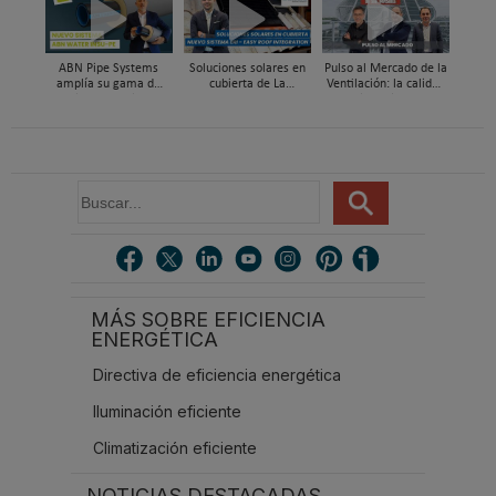
98% con energía solar
con Global Services
ABN Pipe Systems
Soluciones solares en
Pulso al Mercado de la
amplía su gama de
cubierta de La
Ventilación: la calidad
soluciones preaisladas
Escandella - Nuevo
del aire deja de ser
con el nuevo sistema
Sistema ERI, Easy Roof
invisible
ABN WATER INSU-PE
Integration
B
u
s
c
a
r
MÁS SOBRE EFICIENCIA
.
ENERGÉTICA
.
.
Directiva de eficiencia energética
Iluminación eficiente
Climatización eficiente
NOTICIAS DESTACADAS