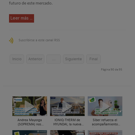
futuro de este mercado.
Leer más ...
Suscribirse a este canal RSS
Inicio
Anterior
…
Siguiente
Final
Página 90 de 95
Andrea Mayorga
IONIQ-THERM de
Siber refuerza el
(SOPREMA) nos
HYUNDAI, la nueva
acompañamiento
presenta Skywater®, la
aerotermia capaz de
técnico en obra y el
cubierta azul-verde
funcionar hasta en un
soporte al instalador