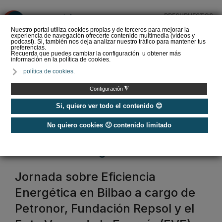
PRESUPUESTOS
❌
Nuestro portal utiliza cookies propias y de terceros para mejorar la
experiencia de navegación ofrecerte contenido multimedia (vídeos y
podcast). Si, también nos deja analizar nuestro tráfico para mantener tus
preferencias.
Recuerda que puedes cambiar la configuración u obtener más
información en la política de cookies.
Ventanas correderas o
política de cookies.
abatibles: la decisión que
influye en el aislamiento
◮
Configuración
de un…
Si, quiero ver todo el contenido 😊
No quiero cookies 🙁 contenido limitado
Home
/
Eficiencia Energética
eficiencia energética
Jornada sobre Eficiencia
Energética en Bilbao a cargo de
Petronor, Fundación Repsol y el