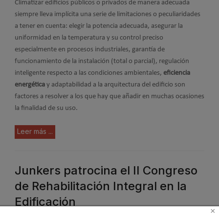
Climatizar edificios públicos o privados de manera adecuada
siempre lleva implícita una serie de limitaciones o peculiaridades
a tener en cuenta: elegir la potencia adecuada, asegurar la
uniformidad en la temperatura y su control preciso
especialmente en procesos industriales, garantía de
funcionamiento de la instalación (total o parcial), regulación
inteligente respecto a las condiciones ambientales,
eficiencia
energética
y adaptabilidad a la arquitectura del edificio son
factores a resolver a los que hay que añadir en muchas ocasiones
la finalidad de su uso.
Leer más ...
Junkers patrocina el II Congreso
de Rehabilitación Integral en la
Edificación
×
Publicado en
Hemeroteca Ferias
04 Mar 2014