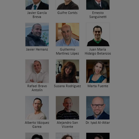
Javier García
Guifre Cortés
Ernesto
Breva
Sanguinetti
Javier Hernanz
Guillermo
Juan María
Martínez López
Hidalgo Betanzos
Rafael Bravo
Susana Rodriguez
Marta Fuente
Antolín
Alberto Vázquez
Alejandro San
Dr. Iyad Al-Attar
Garea
Vicente