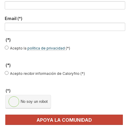
de cualificados ponentes especializados en todas las áreas de
actuación.
Email
(*)
Leer más ...
(*)
LichtAktiv Haus, la casa eficiente
Acepto la
política de privacidad
(*)
de Velux
Publicado en
Hemeroteca Construcción Sostenible
(*)
19 Feb 2014
Acepto recibir información de Caloryfrio (*)
(*)
No soy un robot
APOYA LA COMUNIDAD