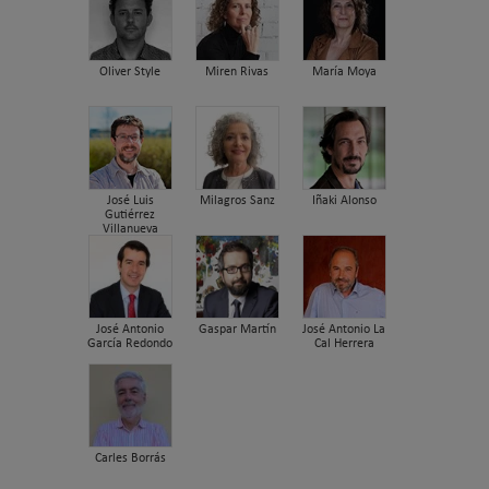
Oliver Style
Miren Rivas
María Moya
José Luis
Milagros Sanz
Iñaki Alonso
Gutiérrez
Villanueva
José Antonio
Gaspar Martín
José Antonio La
García Redondo
Cal Herrera
Carles Borrás