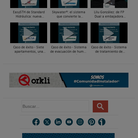
EasySTH de Standard
Skywater®: el sistema
Lilu González: de FP
Hidráulica: nueva
que convierte la
Dual a embajadora
generación en sistemas
cubierta en una
#ComunidadInstalador®
de expansión para
infraestructura activa de
| Mecatrónica Industrial
tuberías PEX
gestión del agua...
Caso de éxito - Siete
Caso de éxito - Sistema
Caso de éxito - Sistema
apartamentos, una
de evacuación de humos
de tratamiento de
decisión: instalación de
de grupos electrógenos
aguas residuales en un
ACS confortable, flexible
en una fábrica de vidrios
hotel de Málaga
y pens...
e...
B
u
s
c
a
r