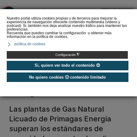
PRESUPUESTOS
❌
Nuestro portal utiliza cookies propias y de terceros para mejorar la
experiencia de navegación ofrecerte contenido multimedia (vídeos y
podcast). Si, también nos deja analizar nuestro tráfico para mantener tus
preferencias.
Recuerda que puedes cambiar la configuración u obtener más
información en la política de cookies.
La Liga de los
política de cookies.
Instaladores: Los Titanes
del Amperio (Episodio 3)
◮
Configuración
Si, quiero ver todo el contenido 😊
No quiero cookies 🙁 contenido limitado
Home
/
Etiquetas
/
primagas
primagas
Las plantas de Gas Natural
Licuado de Primagas Energía
superan los estándares de