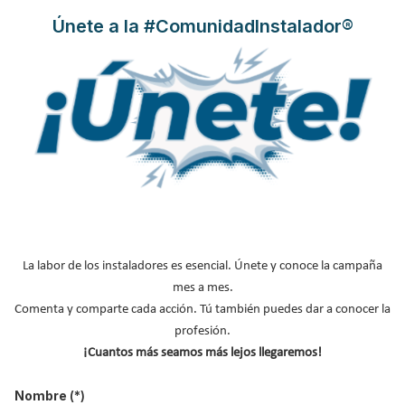
Leer más ...
Únete a la #ComunidadInstalador®
Primagas ofrece hasta 10.000
euros para cambiar tu caldera de
gasóleo a gas propano
Publicado en
Hemeroteca Noticias
05 Jun 2013
La labor de los instaladores es esencial. Únete y conoce la campaña
mes a mes.
Comenta y comparte cada acción. Tú también puedes dar a conocer la
profesión.
¡Cuantos más seamos más lejos llegaremos!
Nombre
(*)