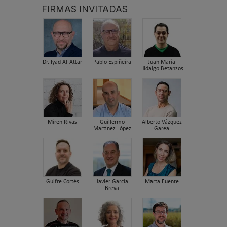
FIRMAS INVITADAS
Dr. Iyad Al-Attar
Pablo Espiñeira
Juan María
Hidalgo Betanzos
Miren Rivas
Guillermo
Alberto Vázquez
Martínez López
Garea
Guifre Cortés
Javier García
Marta Fuente
Breva