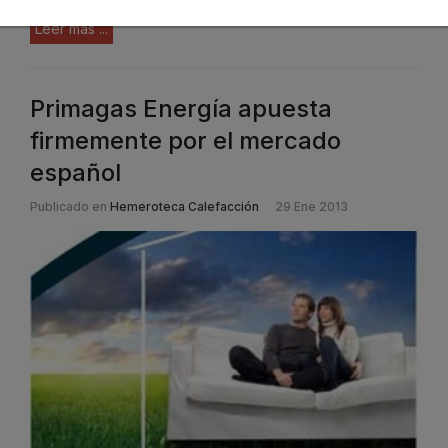
Leer más ...
Primagas Energía apuesta
firmemente por el mercado
español
Publicado en
Hemeroteca Calefacción
29 Ene 2013