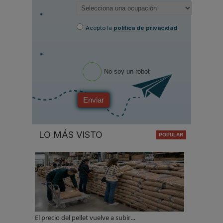
*
Acepto la
política de privacidad
.
*
No soy un robot
Enviar
LO MÁS VISTO
El precio del pellet vuelve a subir…