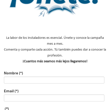
Plan Renove de Salas de
Calderas y de Componentes
Industriales a Gas en Madrid
Publicado en
Actualidad
23 May 2016
La labor de los instaladores es esencial. Únete y conoce la campaña
mes a mes.
Comenta y comparte cada acción. Tú también puedes dar a conocer la
profesión.
¡Cuantos más seamos más lejos llegaremos!
Nombre
(*)
Email
(*)
La Comunidad de Madrid vuelve a activar su
Plan Renove de
Salas de Calderas
que tiene como objetivo la sustitución de
equipos en los más de 8.000 edificios que todavía utilizan el
(*)