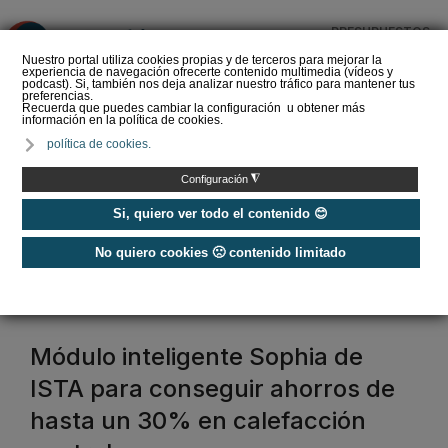
PRESUPUESTOS
❌
Nuestro portal utiliza cookies propias y de terceros para mejorar la
experiencia de navegación ofrecerte contenido multimedia (vídeos y
podcast). Si, también nos deja analizar nuestro tráfico para mantener tus
preferencias.
Recuerda que puedes cambiar la configuración u obtener más
información en la política de cookies.
La Liga de los
política de cookies.
Instaladores: Los Titanes
del Amperio (Episodio 3)
◮
Configuración
Si, quiero ver todo el contenido 😊
No quiero cookies 🙁 contenido limitado
Home
/
Etiquetas
/
salas de calderas
salas de calderas
Módulo inteligente Sophia de
ISTA para conseguir ahorros de
hasta un 30% en calefacción