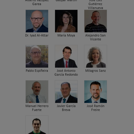
Alberto Vázquez
Gaspar Martín
José Luis
Garea
Gutiérrez
Villanueva
Dr. Iyad Al-Attar
María Moya
Alejandro San
Vicente
Pablo Espiñeira
José Antonio
Milagros Sanz
García Redondo
Manuel Herrero
Javier García
José Ramón
Fuerte
Breva
Freire