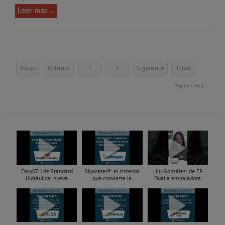
Leer más ...
Inicio
Anterior
1
2
Siguiente
Final
Página 1 de 2
EasySTH de Standard
Skywater®: el sistema
Lilu González: de FP
Hidráulica: nueva
que convierte la
Dual a embajadora
generación en sistemas
cubierta en una
#ComunidadInstalador®
de expansión para
infraestructura activa de
| Mecatrónica Industrial
tuberías PEX
gestión del agua...