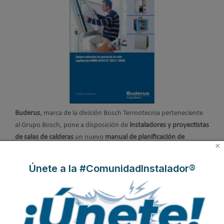
Buderus
, marca de la división Bosch Termotecnia perteneciente
al Grupo Bosch, pone a disposición de
instaladores y proyectistas
de salas de calderas
un nuevo
manual de planificación de
×
equipos autónomos de generación de calor,
con el fin de facilitar
la tarea de planificación del primario de las instalaciones.
Únete a la #ComunidadInstalador®
Leer más ...