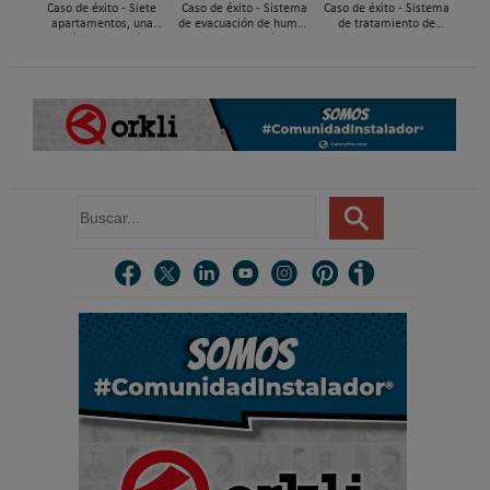
Caso de éxito - Siete
Caso de éxito - Sistema
Caso de éxito - Sistema
apartamentos, una
de evacuación de humos
de tratamiento de
decisión: instalación de
de grupos electrógenos
aguas residuales en un
ACS confortable, flexible
en una fábrica de vidrios
hotel de Málaga
y pens...
e...
B
u
s
c
a
r
.
.
.