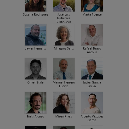
Susana Rodriguez
José Luis
Marta Fuente
Gutiérrez
Villanueva
Javier Hernanz
Milagros Sanz
Rafael Bravo
Antolín
Oliver Style
Manuel Herrero
Javier García
Fuerte
Breva
Iñaki Alonso
Miren Rivas
Alberto Vázquez
Garea