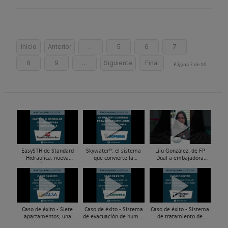
Inicio
Anterior
…
5
6
7
8
9
…
Siguiente
Final
Página 7 de 10
EasySTH de Standard
Skywater®: el sistema
Lilu González: de FP
Hidráulica: nueva
que convierte la
Dual a embajadora
generación en sistemas
cubierta en una
#ComunidadInstalador®
de expansión para
infraestructura activa de
| Mecatrónica Industrial
tuberías PEX
gestión del agua...
Caso de éxito - Siete
Caso de éxito - Sistema
Caso de éxito - Sistema
apartamentos, una
de evacuación de humos
de tratamiento de
decisión: instalación de
de grupos electrógenos
aguas residuales en un