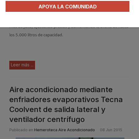
APOYA LA COMUNIDAD
Ante la buena acogida de los
interacumuladores y acumuladores
de la marca
Heizer,
Tecna
ha mejorado y ampliado las tarifas del
mes de julio, ajustando precios y aumentando la oferta de hasta
los 5.000 litros de capacidad.
Leer más ...
Aire acondicionado mediante
enfriadores evaporativos Tecna
Coolvent de salida lateral y
ventilador centrífugo
Publicado en
Hemeroteca Aire Acondicionado
08 Jun 2015