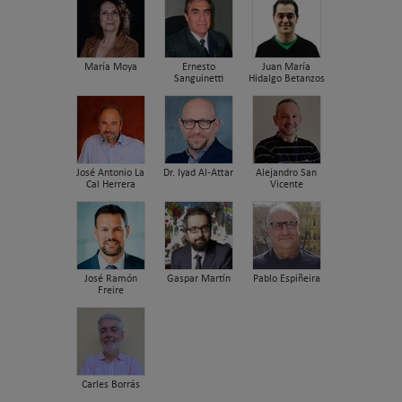
María Moya
Ernesto
Juan María
Sanguinetti
Hidalgo Betanzos
José Antonio La
Dr. Iyad Al-Attar
Alejandro San
Cal Herrera
Vicente
José Ramón
Gaspar Martín
Pablo Espiñeira
Freire
Carles Borrás