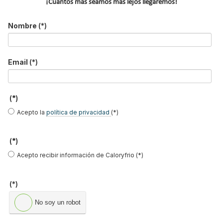
¡Cuantos más seamos más lejos llegaremos!
Nombre
(*)
Tecna mejora sus tarifas de
interacumuladores y
acumuladores Heizer para agua
Email
(*)
caliente sanitaria
Publicado en
Hemeroteca Calefacción
03 Jul 2015
(*)
Acepto la
política de privacidad
(*)
(*)
Acepto recibir información de Caloryfrio (*)
(*)
No soy un robot