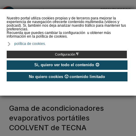
PRESUPUESTOS
❌
Nuestro portal utiliza cookies propias y de terceros para mejorar la
experiencia de navegación ofrecerte contenido multimedia (vídeos y
podcast). Si, también nos deja analizar nuestro tráfico para mantener tus
preferencias.
Recuerda que puedes cambiar la configuración u obtener más
información en la política de cookies.
La Liga de los
política de cookies.
Instaladores: Los Titanes
del Amperio (Episodio 3)
◮
Configuración
Si, quiero ver todo el contenido 😊
No quiero cookies 🙁 contenido limitado
Home
/
Etiquetas
/
tecna
tecna
Gama de acondicionadores
evaporativos portátiles
COOLVENT de TECNA