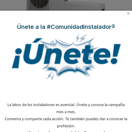
×
Únete a la #ComunidadInstalador®
Tecna
presenta la nueva línea de
bombas de calor para
climatización de piscinas Microwell serie HP OMEGA
con COP
mejorado y ampliación de gama a 20 y 26 Kw. Los nuevos
componentes y un nuevo intercambiador permite obtener
elevados rendimientos, proporcionando por lo tanto elevados
ahorros energéticos a los usuarios.
La labor de los instaladores es esencial. Únete y conoce la campaña
mes a mes.
Comenta y comparte cada acción. Tú también puedes dar a conocer la
profesión.
Leer más ...