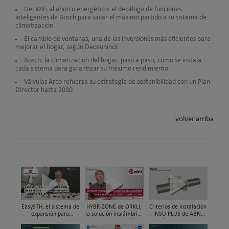
Del WiFi al ahorro energético: el decálogo de funciones
inteligentes de Bosch para sacar el máximo partido a tu sistema de
climatización
El cambio de ventanas, una de las inversiones más eficientes para
mejorar el hogar, según Deceuninck
Bosch: la climatización del hogar, paso a paso, cómo se instala
cada sistema para garantizar su máximo rendimiento
Válvulas Arco refuerza su estrategia de sostenibilidad con un Plan
Director hasta 2030
volver arriba
EasySTH, el sistema de
HYBRIZONE de ORKLI,
Criterios de instalación
expansión para
la solución inalámbrica
INSU PLUS de ABN,
tuberías PEX-a | Jordi
para rehabilitación y
Guía paso a paso
Mestres, Standard
zonificación del clima