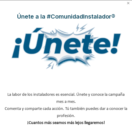
NOTICIAS DESTACADAS
×
Únete a la #ComunidadInstalador®
Suscríbete a
nuestros boletines
Y RECIBE EN TU EMAIL TODA LA
ACTUALIDAD DEL SECTOR
Nombre
*
Apellidos
Email
*
La labor de los instaladores es esencial. Únete y conoce la campaña
Ocupación
*
mes a mes.
*
Comenta y comparte cada acción. Tú también puedes dar a conocer la
Acepto la
política de privacidad
.
profesión.
¡Cuantos más seamos más lejos llegaremos!
*