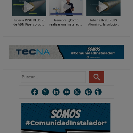
Hidráulica
en vivienda
Tubería INSU PLUS PE
Genebre: ¿Cómo
Tubería INSU PLUS
de ABN Pipe, solución
realizar una instalación
Aluminio, la solución
integral en tuberías
con reductoras a
integral en sistemas
preaisladas
presión?
preaislados de ABN
Pipe Systems
B
u
s
c
a
r
.
.
.