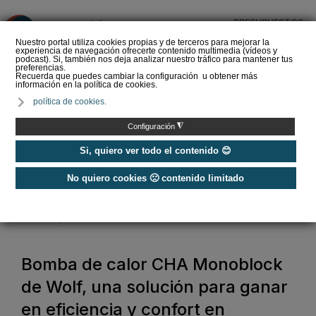
PRESUPUESTOS
❌
Nuestro portal utiliza cookies propias y de terceros para mejorar la
experiencia de navegación ofrecerte contenido multimedia (vídeos y
podcast). Si, también nos deja analizar nuestro tráfico para mantener tus
preferencias.
Recuerda que puedes cambiar la configuración u obtener más
información en la política de cookies.
Bomba de calor hoy ▷
política de cookies.
Funcionamiento e
implantación para
◮
Configuración
calefacción y ACS
Si, quiero ver todo el contenido 😊
No quiero cookies 🙁 contenido limitado
Home
/
Calefacción
/
Bomba de calor
/
Bomba de calor CHA Monoblock de Wolf, una solución para ganar en
eficiencia y confort en instalaciones centralizadas
Bomba de calor CHA Monoblock
de Wolf, una solución para ganar
en eficiencia y confort en