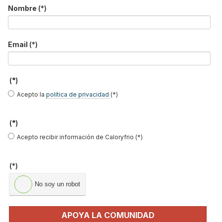
Nombre
(*)
No soy un robot
Enviar
Email
(*)
LO MÁS VISTO
(*)
Acepto la
política de privacidad
(*)
(*)
Acepto recibir información de Caloryfrio (*)
El precio del pellet vuelve a subir…
(*)
No soy un robot
Recuperadores de calor: qué son, cómo
funcionan y cuándo son…
Consejos para ahorrar con el aire
APOYA LA COMUNIDAD