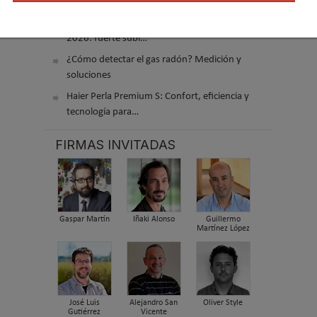
acondicionado
El precio de los biocombustibles cambia en
2026: fuerte subi…
¿Cómo detectar el gas radón? Medición y
soluciones
Haier Perla Premium S: Confort, eficiencia y
tecnología para…
FIRMAS INVITADAS
Gaspar Martín
Iñaki Alonso
Guillermo
Martínez López
José Luis
Alejandro San
Oliver Style
Gutiérrez
Vicente