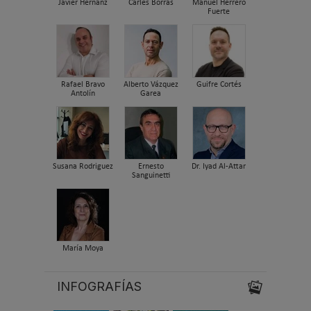
Javier Hernanz
Carles Borrás
Manuel Herrero
Fuerte
Rafael Bravo
Alberto Vázquez
Guifre Cortés
Antolín
Garea
Susana Rodriguez
Ernesto
Dr. Iyad Al-Attar
Sanguinetti
María Moya
INFOGRAFÍAS