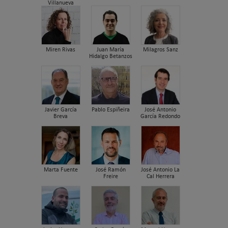
Villanueva
Miren Rivas
Juan María
Milagros Sanz
Hidalgo Betanzos
Javier García
Pablo Espiñeira
José Antonio
Breva
García Redondo
Marta Fuente
José Ramón
José Antonio La
Freire
Cal Herrera