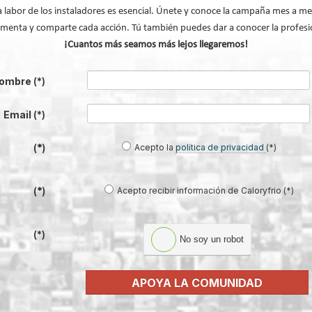
a labor de los instaladores es esencial. Únete y conoce la campaña mes a me
volv
menta y comparte cada acción. Tú también puedes dar a conocer la profesi
¡Cuantos más seamos más lejos llegaremos!
ombre
(*)
Email
(*)
Acepto la
política de privacidad
(*)
(*)
Acepto recibir información de Caloryfrio (*)
(*)
ZONE de ORKLI, la solución
Criterios de instalación INSU PLUS de
mbrica para rehabilitación y
Guía paso a paso
cación del clima en vivienda
(*)
No soy un robot
APOYA LA COMUNIDAD