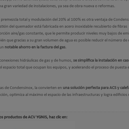
na gran variedad de instalaciones, ya sea de obra nueva o reformas.
premezcla total y modulación del 20% al 100% es otra ventaja de Condens
tión del quemador está fabricada en acero inoxidable recubierto de fibras
rción aire/gas constante, que le permite producir niveles muy bajos de em
n que gracias a su gran volumen de agua es posible reducir el número de c
 un
notable ahorro en la factura del gas
.
s conexiones hidráulicas de gas y de humos,
se simplifica la instalación en ca
l espacio total que ocupan los equipos, y acelerando el proceso de puesta 
icas de Condensinox, la convierten en
una solución perfecta para ACS y calef
alación, optimiza al máximo el espacio de las infraestructuras y logra edificios
os productos de ACV YGNIS, haz clic en: