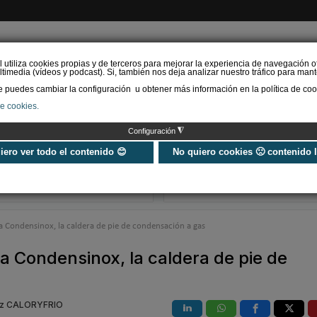
l utiliza cookies propias y de terceros para mejorar la experiencia de navegación o
timedia (vídeos y podcast). Si, también nos deja analizar nuestro tráfico para mant
puedes cambiar la configuración u obtener más información en la política de coo
de cookies.
AS RENOVABLES
CALEFACCIÓN
REFRIGERACIÓN
EFICIENCIA ENERGÉTI
◮
Configuración
El frío reactiva el debate
Acumuladores 
sobre el confort y sitúa la
cómo dimensio
uiero ver todo el contenido 😊
No quiero cookies 🙁 contenido 
renovación del parque
mejorar la efic
tér…
instalacion…
 Condensinox, la caldera de pie de condensación a gas
 Condensinox, la caldera de pie de
ez CALORYFRIO