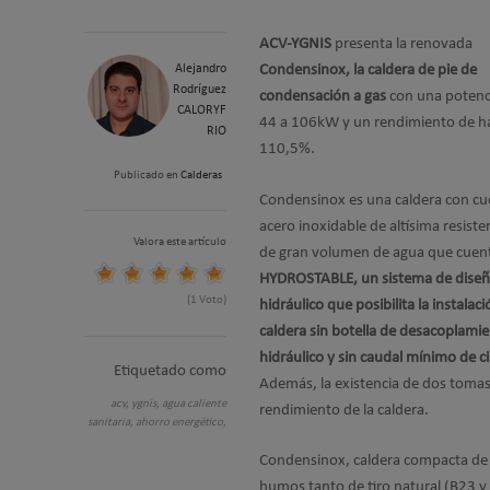
ACV-YGNIS
presenta la renovada
Alejandro
Condensinox, la caldera de pie de
Rodríguez
condensación a gas
con una potenc
CALORYF
44 a 106kW y un rendimiento de h
RIO
110,5%.
Publicado en
Calderas
Condensinox es una caldera con cu
acero inoxidable de altísima resiste
Valora este artículo
de gran volumen de agua que cuen
HYDROSTABLE, un sistema de dise
(1 Voto)
hidráulico que posibilita la instalaci
caldera sin botella de desacoplami
hidráulico y sin caudal mínimo de c
Etiquetado como
Además, la existencia de dos tomas
acv,
ygnis,
agua caliente
rendimiento de la caldera.
sanitaria,
ahorro energético,
Condensinox, caldera compacta de
humos tanto de tiro natural (B23 y 