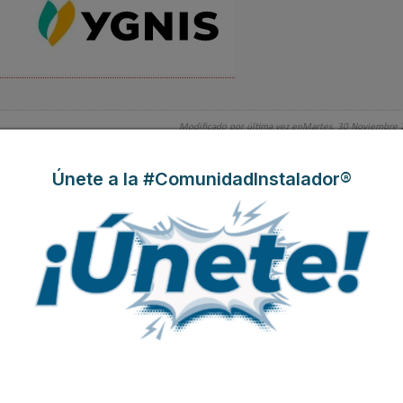
Modificado por última vez enMartes, 30 Noviembre
Únete a la #ComunidadInstalador®
al de climatizar el hogar en verano, según Daikin
entes de Bosch para sacar el máximo partido a tu sistema de climatización
 UE que más energía consume en aire acondicionado
 entre 24 y 26°C, según Daikin