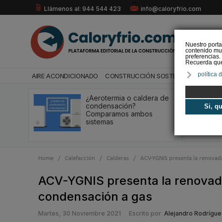
Llámenos al: 944 544 423
info@caloryfrio.com
Nuestro porta
contenido mul
preferencias.
Recuerda que 
política 
AIRE ACONDICIONADO
CONSTRUCCIÓN SOSTENIBLE
ENERGÍ
¿Aerotermia o caldera de
condensación?
Si, q
Comparamos ambos
sistemas
Home
/
Calefacción
/
Calderas
/
ACV-YGNIS presenta la renovada
ACV-YGNIS presenta la renovada
condensación a gas
Martes, 30 Noviembre 2021
Escrito por
Alejandro Rodrígu