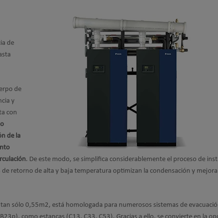
ia de
asta
erpo de
ncia y
ta con
ño
ón de la
ento
irculación
. De este modo, se simplifica considerablemente el proceso de inst
 de retorno de alta y baja temperatura optimizan la condensación y mejora
 tan sólo 0,55m2, está homologada para numerosos sistemas de evacuació
B23p), como estancas (C13, C33, C53). Gracias a ello, se convierte en la op