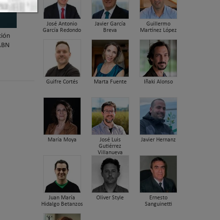
José Antonio
Javier García
Guillermo
García Redondo
Breva
Martínez López
ión
 ABN
Guifre Cortés
Marta Fuente
Iñaki Alonso
María Moya
José Luis
Javier Hernanz
Gutiérrez
Villanueva
Juan María
Oliver Style
Ernesto
Hidalgo Betanzos
Sanguinetti