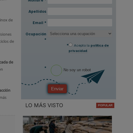
Nombre
*
Apellidos
inox de
Email
*
Ocupación
isiones
*
iclos de
*
Acepto la
política de
privacidad
.
scada de
*
en
No soy un robot
Enviar
acción
 más
LO MÁS VISTO