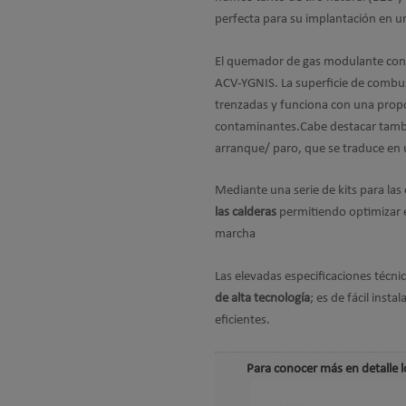
perfecta para su implantación en u
El quemador de gas modulante con 
ACV-YGNIS. La superficie de combus
trenzadas y funciona con una propo
contaminantes.Cabe destacar tambié
arranque/ paro, que se traduce en
Mediante una serie de kits para la
las calderas
permitiendo optimizar e
marcha
Las elevadas especificaciones técn
de alta tecnología
; es de fácil inst
eficientes.
Para conocer más en detalle l