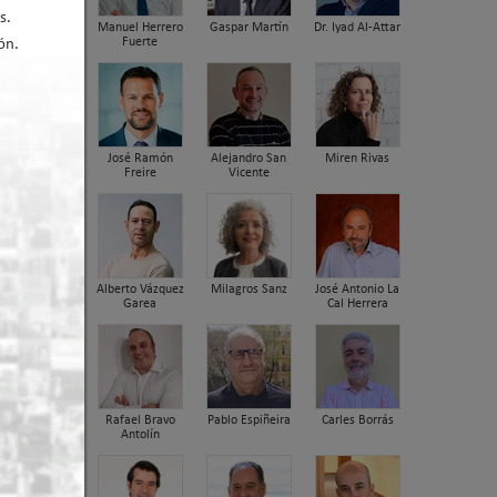
s.
Manuel Herrero
Gaspar Martín
Dr. Iyad Al-Attar
er arriba
Fuerte
ón.
José Ramón
Alejandro San
Miren Rivas
Freire
Vicente
Alberto Vázquez
Milagros Sanz
José Antonio La
Garea
Cal Herrera
 ABN,
Rafael Bravo
Pablo Espiñeira
Carles Borrás
Antolín