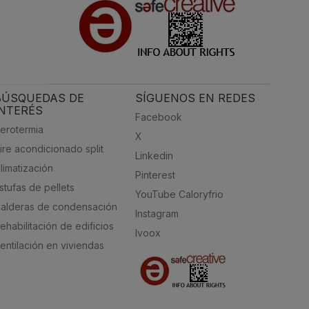
BÚSQUEDAS DE
SÍGUENOS EN REDES
INTERÉS
Facebook
erotermia
X
ire acondicionado split
Linkedin
limatización
Pinterest
stufas de pellets
YouTube Caloryfrio
alderas de condensación
Instagram
ehabilitación de edificios
Ivoox
entilación en viviendas