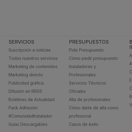
SERVICIOS
PRESUPUESTOS
Suscripción a noticias
Pide Presupuesto
A
Todos nuestros servicios
Cómo pedir presupuesto
A
Marketing de contenidos
Instaladores y
C
Marketing directo
Profesionales
E
Publicidad gráfica
Servicios Técnicos
C
Difusión en RRSS
Oficiales
R
Boletines de Actualidad
Alta de profesionales
V
Pack Adhesión
Cómo darte de alta como
#ComunidadInstalador
profesional
Guías Descargables
Casos de éxito