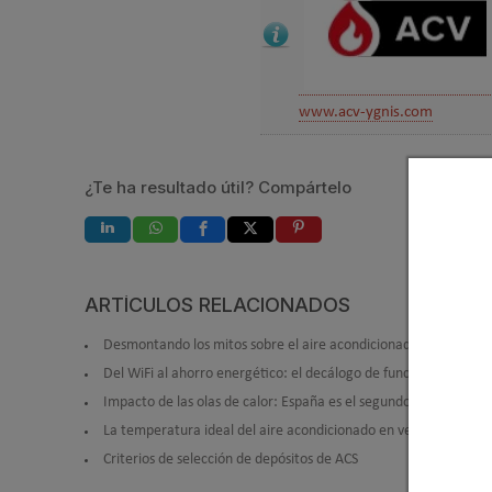
www.acv-ygnis.com
¿Te ha resultado útil? Compártelo
ARTÍCULOS RELACIONADOS
Desmontando los mitos sobre el aire acondicionado: el coste re
Del WiFi al ahorro energético: el decálogo de funciones intelig
Impacto de las olas de calor: España es el segundo país de la
La temperatura ideal del aire acondicionado en verano se sitúa
Criterios de selección de depósitos de ACS