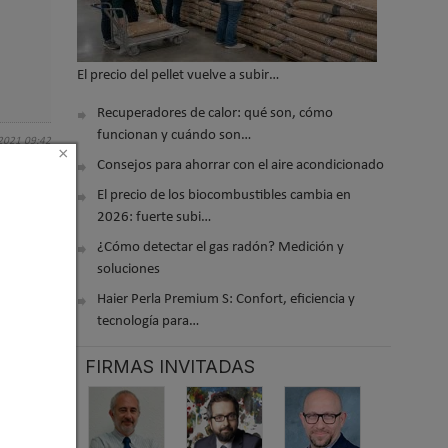
El precio del pellet vuelve a subir…
Recuperadores de calor: qué son, cómo
funcionan y cuándo son…
 2021 09:42
×
Consejos para ahorrar con el aire acondicionado
El precio de los biocombustibles cambia en
2026: fuerte subi…
¿Cómo detectar el gas radón? Medición y
soluciones
Haier Perla Premium S: Confort, eficiencia y
tecnología para…
FIRMAS INVITADAS