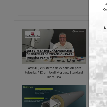
L
Co
N
EasySTH, el sistema de expansión para
HYBRI
tuberías PEX-a | Jordi Mestres, Standard
inalá
Hidráulica
zonifi