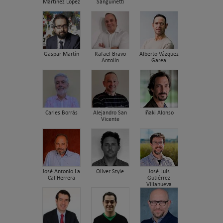
Martínez López
Sanguinetti
Gaspar Martín
Rafael Bravo
Alberto Vázquez
Antolín
Garea
Carles Borrás
Alejandro San
Iñaki Alonso
Vicente
José Antonio La
Oliver Style
José Luis
Cal Herrera
Gutiérrez
Villanueva