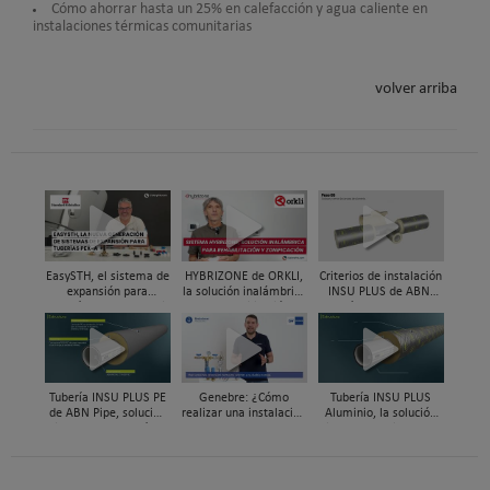
Cómo ahorrar hasta un 25% en calefacción y agua caliente en
instalaciones térmicas comunitarias
volver arriba
EasySTH, el sistema de
HYBRIZONE de ORKLI,
Criterios de instalación
expansión para
la solución inalámbrica
INSU PLUS de ABN,
tuberías PEX-a | Jordi
para rehabilitación y
Guía paso a paso
Mestres, Standard
zonificación del clima
Hidráulica
en vivienda
Tubería INSU PLUS PE
Genebre: ¿Cómo
Tubería INSU PLUS
de ABN Pipe, solución
realizar una instalación
Aluminio, la solución
integral en tuberías
con reductoras a
integral en sistemas
preaisladas
presión?
preaislados de ABN
Pipe Systems