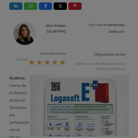
Publicado en
Hemeroteca
Idoia Arnabat
CALORYFRIO
Calefacción
Valora este artículo
Etiquetado como
(1 Voto)
buderus,
salas de calderas,
equipos y
software de medicion,
Buderus
,
marca de
la división
de Bosch
Termotec
nia
pertenecie
nte al
Grupo