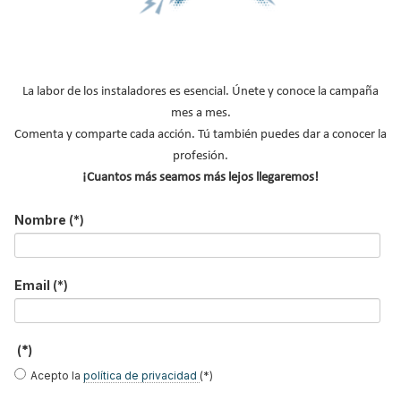
*
No soy un robot
Enviar
La labor de los instaladores es esencial. Únete y conoce la campaña
mes a mes.
Comenta y comparte cada acción. Tú también puedes dar a conocer la
LO MÁS VISTO
profesión.
¡Cuantos más seamos más lejos llegaremos!
Nombre
(*)
Email
(*)
El precio del pellet vuelve a subir…
Recuperadores de calor: qué son, cómo
(*)
funcionan y cuándo son…
Acepto la
política de privacidad
(*)
Consejos para ahorrar con el aire