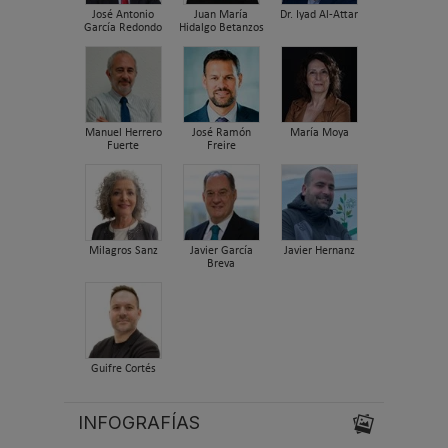
José Antonio
Juan María
Dr. Iyad Al-Attar
García Redondo
Hidalgo Betanzos
Manuel Herrero
José Ramón
María Moya
Fuerte
Freire
Milagros Sanz
Javier García
Javier Hernanz
Breva
Guifre Cortés
INFOGRAFÍAS