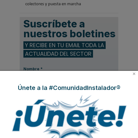
colectores y puesta en marcha
Suscríbete a
nuestros boletines
Y RECIBE EN TU EMAIL TODA LA
ACTUALIDAD DEL SECTOR
Nombre
*
×
Apellidos
Únete a la #ComunidadInstalador®
Email
*
Ocupación
*
*
Acepto la
política de privacidad
.