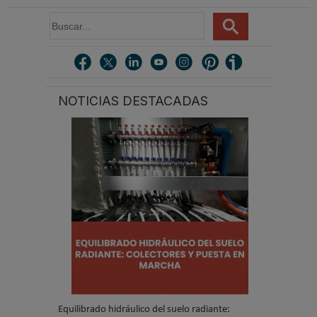
B
u
s
c
a
r
NOTICIAS DESTACADAS
.
.
.
Equilibrado hidráulico del suelo radiante: