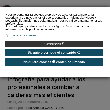
PRESUPUESTOS
❌
Nuestro portal utiliza cookies propias y de terceros para mejorar la
experiencia de navegación ofrecerte contenido multimedia (vídeos y
podcast). Si, también nos deja analizar nuestro tráfico para mantener tus
preferencias.
Recuerda que puedes cambiar la configuración u obtener más
información en la política de cookies.
Criterios de selección de
política de cookies.
depósitos de ACS
◮
Configuración
Si, quiero ver todo el contenido 😊
No quiero cookies 🙁 contenido limitado
Home
Infografía para ayudar a los
profesionales a cambiar a
calderas más eficientes
Lunes, 28 Septiembre 2015
Escrito por
Idoia Arnabat CALORYFRIO