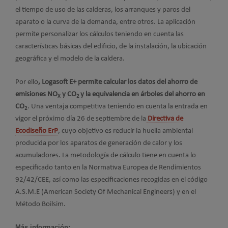
el tiempo de uso de las calderas, los arranques y paros del
aparato o la curva de la demanda, entre otros. La aplicación
permite personalizar los cálculos teniendo en cuenta las
características básicas del edificio, de la instalación, la ubicación
geográfica y el modelo de la caldera.
Por ello
, Logasoft E+ permite calcular los datos del ahorro de
emisiones NO
y CO
y la equivalencia en árboles del ahorro en
X
2
CO
. Una ventaja competitiva teniendo en cuenta la entrada en
2
vigor el próximo día 26 de septiembre de la
Directiva de
Ecodiseño Er
P
, cuyo objetivo es reducir la huella ambiental
producida por los aparatos de generación de calor y los
acumuladores. La metodología de cálculo tiene en cuenta lo
especificado tanto en la Normativa Europea de Rendimientos
92/42/CEE, así como las especificaciones recogidas en el código
A.S.M.E (American Society Of Mechanical Engineers) y en el
Método Boilsim.
Más información: