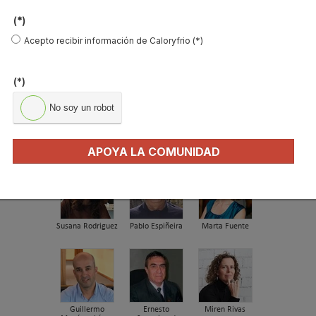
acondicionado
(*)
El precio de los biocombustibles cambia en
Acepto recibir información de Caloryfrio (*)
2026: fuerte subi…
¿Cómo detectar el gas radón? Medición y
(*)
soluciones
Haier Perla Premium S: Confort, eficiencia y
No soy un robot
tecnología para…
FIRMAS INVITADAS
APOYA LA COMUNIDAD
Susana Rodriguez
Pablo Espiñeira
Marta Fuente
Guillermo
Ernesto
Miren Rivas