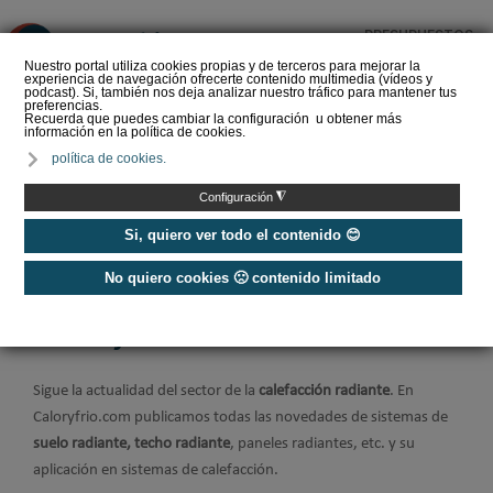
PRESUPUESTOS
❌
Nuestro portal utiliza cookies propias y de terceros para mejorar la
experiencia de navegación ofrecerte contenido multimedia (vídeos y
podcast). Si, también nos deja analizar nuestro tráfico para mantener tus
preferencias.
Recuerda que puedes cambiar la configuración u obtener más
información en la política de cookies.
El manual de Suelo
política de cookies.
Radiante Refrescante:
Una solución integral de
◮
Configuración
Climatización
Si, quiero ver todo el contenido 😊
No quiero cookies 🙁 contenido limitado
Home
/
Calefacción
/
Suelo y techo radiante
Suelo y techo radiante
Sigue la actualidad del sector de la
calefacción radiante
. En
Caloryfrio.com publicamos todas las novedades de sistemas de
suelo radiante, techo radiante
, paneles radiantes, etc. y su
aplicación en sistemas de calefacción.