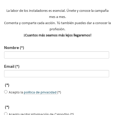
La labor de los instaladores es esencial. Únete y conoce la campaña
Suscribirse a este canal RSS
mes a mes.
Comenta y comparte cada acción. Tú también puedes dar a conocer la
profesión.
Inicio
Anterior
…
3
4
5
¡Cuantos más seamos más lejos llegaremos!
6
7
…
Siguiente
Final
Página 5 de 10
Nombre
(*)
Email
(*)
EasySTH, el sistema de
HYBRIZONE de ORKLI,
Criterios de instalación
(*)
expansión para
la solución inalámbrica
INSU PLUS de ABN,
tuberías PEX-a | Jordi
para rehabilitación y
Guía paso a paso
Acepto la
política de privacidad
(*)
Mestres, Standard
zonificación del clima
Hidráulica
en vivienda
(*)
Tubería INSU PLUS PE
Genebre: ¿Cómo
Tubería INSU PLUS
de ABN Pipe, solución
realizar una instalación
Aluminio, la solución
Acepto recibir información de Caloryfrio (*)