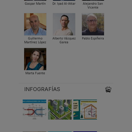
Gaspar Martín
Dr. Iyad Al-Attar
Alejandro San
Vicente
Guillermo
Alberto Vázquez
Pablo Espiñeira
Martínez López
Garea
Marta Fuente
INFOGRAFÍAS