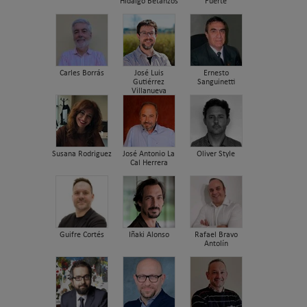
Hidalgo Betanzos
Fuerte
Carles Borrás
José Luis
Ernesto
Gutiérrez
Sanguinetti
Villanueva
Susana Rodriguez
José Antonio La
Oliver Style
Cal Herrera
Guifre Cortés
Iñaki Alonso
Rafael Bravo
Antolín