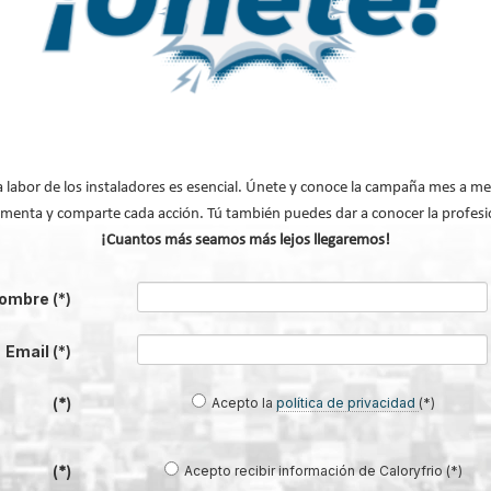
ec puede ofrecer a su empresa
ienta generadora de oportunidades
 de inversión adecuado a las
eoría
.
El renovado y reorientado
sional Soluciones de Tecnología y
a labor de los instaladores es esencial. Únete y conoce la campaña mes a me
menta y comparte cada acción. Tú también puedes dar a conocer la profesi
¡Cuantos más seamos más lejos llegaremos!
ombre
(*)
Email
(*)
Acepto la
política de privacidad
(*)
(*)
cipará en el Campeonato de España de
Acepto recibir información de Caloryfrio (*)
(*)