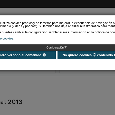
l utiliza cookies propias y de terceros para mejorar la experiencia de navegación o
timedia (vídeos y podcast). Si, también nos deja analizar nuestro tráfico para mant
puedes cambiar la configuración u obtener más información en la política de coo
de cookies.
AS RENOVABLES
CALEFACCIÓN
REFRIGERACIÓN
EFICIENCIA ENERGÉTI
◮
Configuración
El XVI Congreso Español
REBUILD celeb
de Sociología conecta
décimo anivers
uiero ver todo el contenido 😊
No quiero cookies 🙁 contenido 
cohesión social y
2027 renovand
construcción sos…
apuesta por la
at 2013