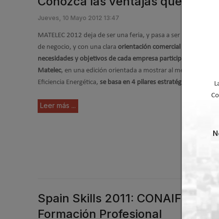
Conozca las ventajas que Matel
Jueves, 10 Mayo 2012 13:47
MATELEC 2012 deja de ser una feria, y pasa a ser una herram
de negocio, y con una clara
orientación comercial y de retorno
necesidades y objetivos de cada empresa participante
.
No es t
Matelec
, en una edición orientada a mostrar al mercado profe
Eficiencia Energética,
se basa en 4 pilares estratégicos
:
L
Co
Leer más ...
N
Spain Skills 2011: CONAIF parti
Formación Profesional