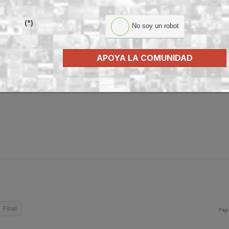
(*)
No soy un robot
ional, Spainskills 2011, que, organizado por el Ministerio de Educación, 
9 de abril de 2011.
APOYA LA COMUNIDAD
 de todas las
comunidades autónomas
de España para demostrar sus
ase a las competiciones internacionales
Euroskills
2012 y
Worldskills
2011 d
Final
Pági