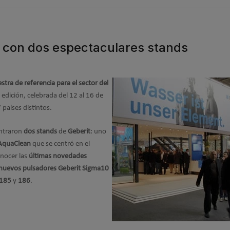
3 con dos espectaculares stands
tra de referencia para el sector del
 edición, celebrada del 12 al 16 de
 países distintos.
ontraron
dos stands
de
Geberit
: uno
 AquaClean
que se centró en el
onocer las
últimas novedades
nuevos pulsadores
Geberit Sigma10
 185
y
186
.