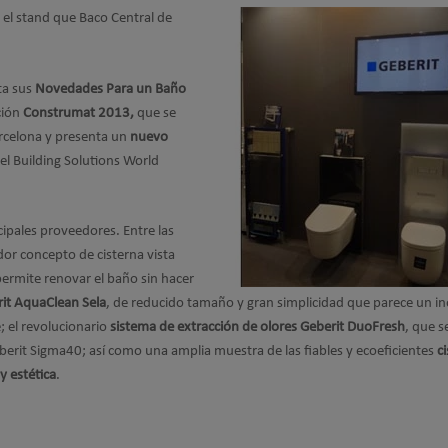
el stand que Baco Central de
ta sus
Novedades Para un Baño
ción
Construmat 2013,
que se
arcelona y presenta un
nuevo
el Building Solutions World
cipales proveedores. Entre las
dor concepto de cisterna vista
permite renovar el baño sin hacer
it AquaClean Sela
, de reducido tamaño y gran simplicidad que parece un i
; el revolucionario
sistema de extracción de olores Geberit DuoFresh
, que s
eberit Sigma40; así como una amplia muestra de las fiables y ecoeficientes
c
y estética
.