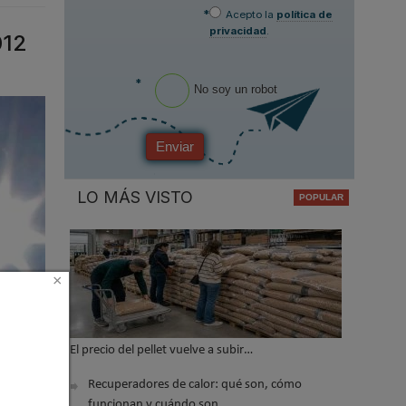
*
Acepto la
política de
privacidad
.
012
*
No soy un robot
Enviar
LO MÁS VISTO
×
El precio del pellet vuelve a subir…
Recuperadores de calor: qué son, cómo
funcionan y cuándo son…