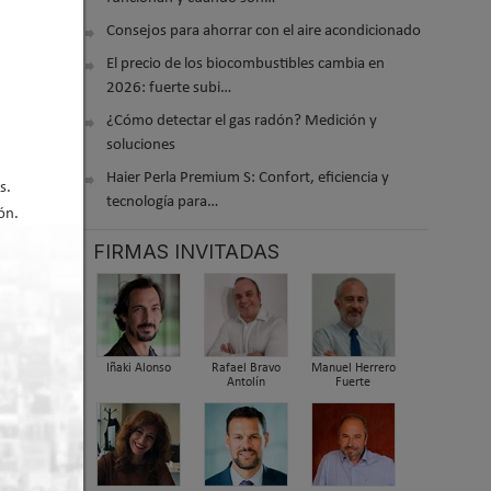
Consejos para ahorrar con el aire acondicionado
El precio de los biocombustibles cambia en
2026: fuerte subi…
¿Cómo detectar el gas radón? Medición y
soluciones
Haier Perla Premium S: Confort, eficiencia y
s.
tecnología para…
ón.
FIRMAS INVITADAS
Iñaki Alonso
Rafael Bravo
Manuel Herrero
Antolín
Fuerte