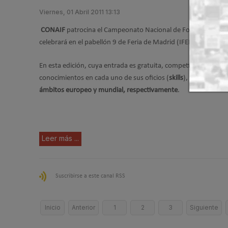
Viernes, 01 Abril 2011 13:13
CONAIF
patrocina el Campeonato Nacional de Formación Profes
celebrará en el pabellón 9 de Feria de Madrid (IFEMA) del 4 al 
En esta edición, cuya entrada es gratuita, competirán jóvenes
conocimientos en cada uno de sus oficios (
skills
), y ganar el p
ámbitos europeo y mundial, respectivamente
.
Leer más ...
Suscribirse a este canal RSS
Inicio
Anterior
1
2
3
Siguiente