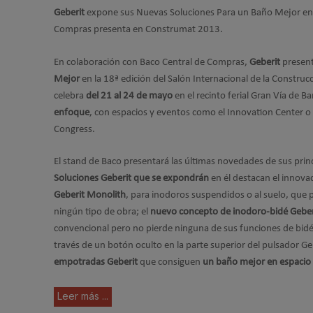
Geberit
expone sus Nuevas Soluciones Para un Baño Mejor en 
Compras presenta en Construmat 2013.
En colaboración con Baco Central de Compras,
Geberit
presen
Mejor
en la 18ª edición del Salón Internacional de la Construc
celebra
del 21 al 24 de mayo
en el recinto ferial Gran Vía de B
enfoque
, con espacios y eventos como el Innovation Center o 
Congress.
El stand de Baco presentará las últimas novedades de sus prin
Soluciones Geberit que se expondrán
en él destacan el innova
Geberit Monolith
, para inodoros suspendidos o al suelo, que 
ningún tipo de obra; el
nuevo concepto de inodoro-bidé Geber
convencional pero no pierde ninguna de sus funciones de bidé
través de un botón oculto en la parte superior del pulsador G
empotradas Geberit
que consiguen
un baño mejor en espacio 
Leer más ...