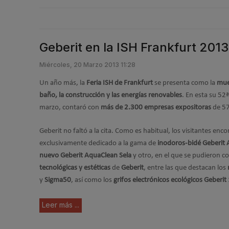
Geberit en la ISH Frankfurt 201
Miércoles, 20 Marzo 2013 11:28
Un año más, la
Feria ISH de Frankfurt
se presenta como la
mues
baño, la construcción y las energías renovables
. En esta su 52ª
marzo, contaró con
más de
2.300 empresas expositoras
de 57
Geberit no faltó a la cita. Como es habitual, los visitantes enc
exclusivamente dedicado a la gama de
inodoros-bidé Geberit
nuevo Geberit AquaClean Sela
y otro, en el que se pudieron c
tecnológicas y estéticas
de
Geberit
, entre las que destacan los
y
Sigma50
, así como los
grifos electrónicos ecológicos
Geberit
Leer más ...