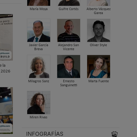
María Moya
Guifre Cortés
Alberto Vázquez
Garea
Javier García
Alejandro San
Oliver Style
Breva
Vicente
e la
D 2026
Milagros Sanz
Ernesto
Marta Fuente
Sanguinetti
Miren Rivas
INFOGRAFÍAS