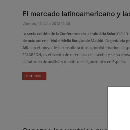
El mercado latinoamericano y las
Viernes, 13 Julio 2012 10:29
La
sexta edición de la Conferencia de la Industria Solar
(CIS 201
de octubre
en el
Hotel Meliá Barajas de Madrid
. Organizada p
AG
, con el apoyo de la consultora de negociointernacional esp
ECLAREON, es el evento de referencia en elsector y se ha cons
plataforma de análisis y debate del negocio solar en España.
Leer más ...