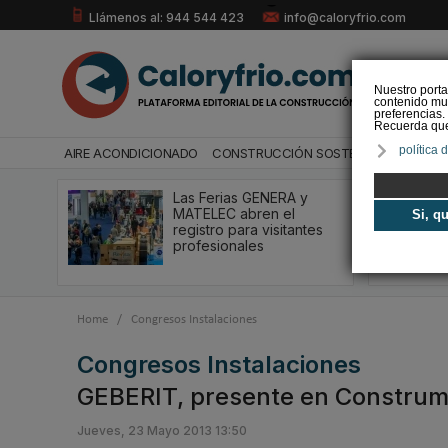
Llámenos al: 944 544 423
info@caloryfrio.com
Nuestro porta
contenido mul
preferencias.
Recuerda que 
política 
AIRE ACONDICIONADO
CONSTRUCCIÓN SOSTENIBLE
ENERGÍ
Las Ferias GENERA y
MATELEC abren el
Si, q
registro para visitantes
profesionales
Home
/
Congresos Instalaciones
Congresos Instalaciones
GEBERIT, presente en Construm
Jueves, 23 Mayo 2013 13:50