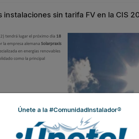
 instalaciones sin tarifa FV en la CIS 2
2) tendrá lugar el próximo día
18
or la empresa alemana
Solarpraxis
ecializada en energías renovables
olidado como la principal
Únete a la #ComunidadInstalador®