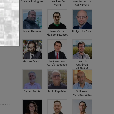
Susana Rodriguez
José Ramón
José Antonio La
Freire
Cal Herrera
se
Javier Hernanz
Juan María
Dr. Iyad Al-Attar
Hidalgo Betanzos
e
Gaspar Martín
José Antonio
José Luis
García Redondo
Gutiérrez
Villanueva
Carles Borrás
Pablo Espiñeira
Guillermo
Martínez López
na 3 de 3