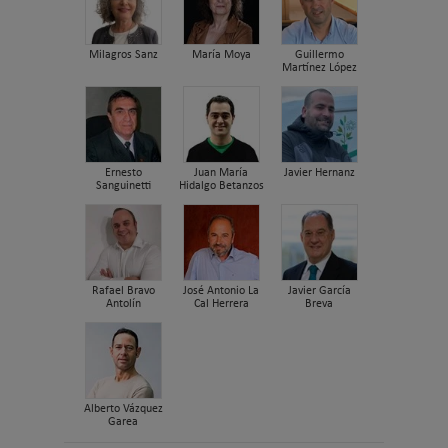
Milagros Sanz
María Moya
Guillermo
Martínez López
Ernesto
Juan María
Javier Hernanz
Sanguinetti
Hidalgo Betanzos
Rafael Bravo
José Antonio La
Javier García
Antolín
Cal Herrera
Breva
Alberto Vázquez
Garea