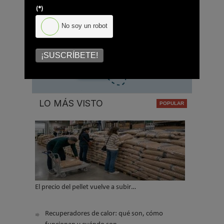
(*)
*
No soy un robot
No soy un robot
¡SUSCRÍBETE!
Enviar
LO MÁS VISTO
El precio del pellet vuelve a subir…
Recuperadores de calor: qué son, cómo