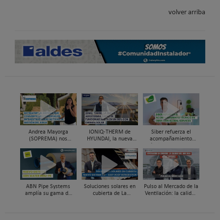
volver arriba
Andrea Mayorga
IONIQ-THERM de
Siber refuerza el
(SOPREMA) nos
HYUNDAI, la nueva
acompañamiento
presenta Skywater®, la
aerotermia capaz de
técnico en obra y el
cubierta azul-verde
funcionar hasta en un
soporte al instalador
98% con energía solar
con Global Services
ABN Pipe Systems
Soluciones solares en
Pulso al Mercado de la
amplía su gama de
cubierta de La
Ventilación: la calidad
soluciones preaisladas
Escandella - Nuevo
del aire deja de ser
con el nuevo sistema
Sistema ERI, Easy Roof
invisible
ABN WATER INSU-PE
Integration