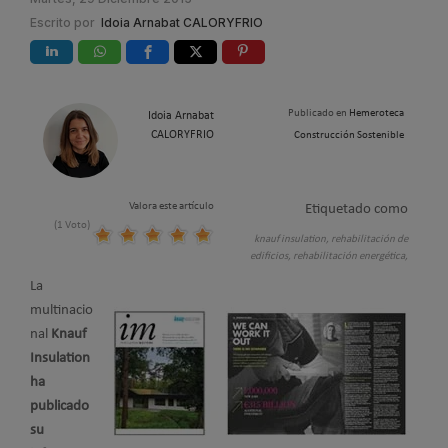
Escrito por
Idoia Arnabat CALORYFRIO
Publicado en
Hemeroteca
Idoia Arnabat
CALORYFRIO
Construcción Sostenible
Valora este artículo
Etiquetado como
(1 Voto)
knauf insulation,
rehabilitación de
edificios,
rehabilitación energética,
La
multinacio
nal
Knauf
Insulation
ha
publicado
su