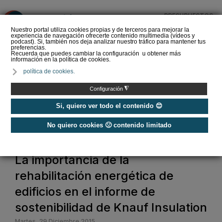
PRESUPUESTOS
❌
Nuestro portal utiliza cookies propias y de terceros para mejorar la
experiencia de navegación ofrecerte contenido multimedia (vídeos y
podcast). Si, también nos deja analizar nuestro tráfico para mantener tus
preferencias.
Recuerda que puedes cambiar la configuración u obtener más
información en la política de cookies.
Panel sándwich para la
política de cookies.
construcción de edificios
◮
Configuración
Si, quiero ver todo el contenido 😊
No quiero cookies 🙁 contenido limitado
Home
La importancia de la
rehabilitación energética de
edificios en el informe de
sostenibilidad de Knauf Insulation
Martes, 29 Diciembre 2015