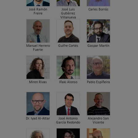
José Ramón
José Luis
Carles Borrás
Freire
Gutiérrez
Villanueva
Manuel Herrero
Guifre Cortés
Gaspar Martín
Fuerte
Miren Rivas
Iñaki Alonso
Pablo Espiñeira
Dr. Iyad Al-Attar
José Antonio
Alejandro San
García Redondo
Vicente