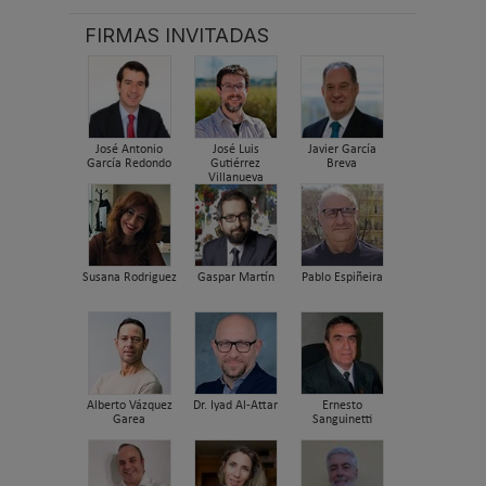
FIRMAS INVITADAS
José Antonio
José Luis
Javier García
García Redondo
Gutiérrez
Breva
Villanueva
Susana Rodriguez
Gaspar Martín
Pablo Espiñeira
Alberto Vázquez
Dr. Iyad Al-Attar
Ernesto
Garea
Sanguinetti