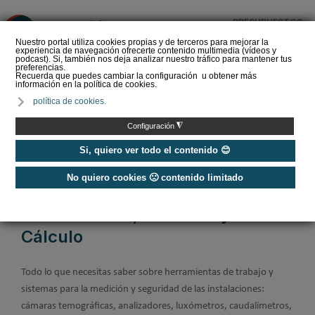
PRESUPUESTOS
❌
Nuestro portal utiliza cookies propias y de terceros para mejorar la
experiencia de navegación ofrecerte contenido multimedia (vídeos y
podcast). Si, también nos deja analizar nuestro tráfico para mantener tus
preferencias.
Recuerda que puedes cambiar la configuración u obtener más
información en la política de cookies.
Zennio: de la reforma al
política de cookies.
hogar inteligente, cómo
introducir KNX sin tirar la
◮
Configuración
cas…
Si, quiero ver todo el contenido 😊
No quiero cookies 🙁 contenido limitado
Home
/
Construcción Sostenible
/
Herramientas, Medición y Cálculo
Herramientas, Medición y
Cálculo
Todo lo que necesitas saber sobre herramientas de trabajo y
sistemas para la medición y seguridad de las instalaciones:
cámaras temográficas, analizadores, luxómetros, caudalímetros,