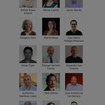
Rafael Bravo
Marta Fuente
Carles Borrás
Antolín
Milagros Sanz
María Moya
Juan María
Hidalgo Betanzos
Oliver Style
Manuel Herrero
Alejandro San
Fuerte
Vicente
Guillermo
Iñaki Alonso
José Antonio La
Martínez López
Cal Herrera