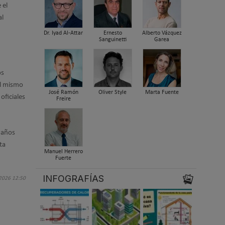
 el
al
Dr. Iyad Al-Attar
Ernesto
Alberto Vázquez
Sanguinetti
Garea
os
el mismo
José Ramón
Oliver Style
Marta Fuente
oficiales
Freire
a años
ta
Manuel Herrero
Fuerte
INFOGRAFÍAS
 2026 12:50