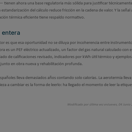
tienen ahora una base regulatoria más sólida para justificar técnicamente
estandarización del cálculo reduce fricción en la cadena de valor. Y la señal 
cación térmica eficiente tiene respaldo normativo.
l entera
tor es que esa oportunidad no se diluya por incoherencia entre instrument
ora es un PEF eléctrico actualizado, un factor del gas natural calculado con 
ado de calificaciones revisado, indicadores por kWh útil térmico y ejemplos 
unto en obra nueva y rehabilitación profunda.
s españoles lleva demasiados años contando solo calorías. La aerotermia llev
za a cambiar es la forma de leerlo: ha llegado el momento de leer la etique
Modificado por última vez enJueves, 04 Junio