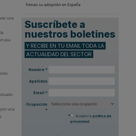
frenan su adopción en España
 vez una
Suscríbete a
nuestros boletines
la
on esa
Y RECIBE EN TU EMAIL TODA LA
ACTUALIDAD DEL SECTOR
Nombre
*
iones
Apellidos
Email
*
 actuado
Ocupación
n por una
*
*
Acepto la
política de
s
privacidad
.