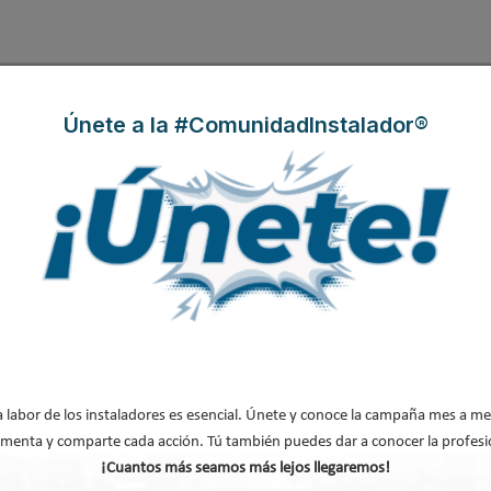
ormativos abiertos en mayo de 2026
—la consulta pública previa sobre el P
Documento Reconocido de certificación— llegan simultáneamente, y esa simu
Únete a la #ComunidadInstalador®
tes que deben cuadrar a la vez: la señal de los CAE, los factores de paso de lo
 calificaciones del certificado.
 basta con corregir un nutriente si los otros dos siguen mal calculados. Y e
l más básico: la tabla nutricional del edificio lleva años desactualizada. Una
enovable debe reflejarse en la certificación energética.
Reconocido, desde
AFEC
hemos valorado la orientación de los factores eléctr
a labor de los instaladores es esencial. Únete y conoce la campaña mes a me
O₂e = 0,025 kgCO₂e/kWh final— precisamente porque permiten que
la certi
menta y comparte cada acción. Tú también puedes dar a conocer la profesi
le del sistema eléctrico español
. Un factor eléctrico actualizado es condición
¡Cuantos más seamos más lejos llegaremos!
r obtenga en el certificado la calificación que merece.