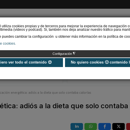
l utiliza cookies propias y de terceros para mejorar la experiencia de navegación o
timedia (vídeos y podcast). Si, también nos deja analizar nuestro tráfico para mant
puedes cambiar la configuración u obtener más información en la política de coo
de cookies.
AS RENOVABLES
CALEFACCIÓN
REFRIGERACIÓN
EFICIENCIA ENERGÉTI
◮
Configuración
Instalación de aerotermia
WOLF lanza "C
en pisos: ¿Qué debo
WOLF": una sol
uiero ver todo el contenido 😊
No quiero cookies 🙁 contenido 
tener en cuenta?
integral para im
ren…
cación energética: adiós a la dieta que solo contaba calorías
ética: adiós a la dieta que solo contaba