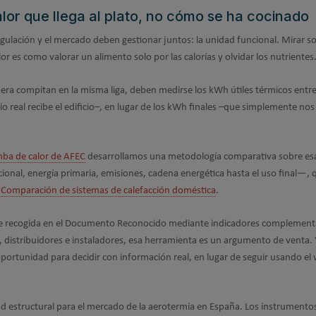
lor que llega al plato, no cómo se ha cocinado
ulación y el mercado deben gestionar juntos: la unidad funcional. Mirar so
 es como valorar un alimento solo por las calorías y olvidar los nutrientes
dera compitan en la misma liga, deben medirse los kWh útiles térmicos entr
io real recibe el edificio–, en lugar de los kWh finales –que simplemente nos
ba de calor de AFEC
desarrollamos una metodología comparativa sobre es
onal, energía primaria, emisiones, cadena energética hasta el uso final—, 
e
Comparación de sistemas de calefacción doméstica
.
e recogida en el Documento Reconocido mediante indicadores complementa
s, distribuidores e instaladores, esa herramienta es un argumento de venta.
ortunidad para decidir con información real, en lugar de seguir usando el 
 estructural para el mercado de la aerotermia en España. Los instrumento