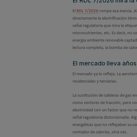
El RDL 7/2026 mira la 
El
RDL 7/2026
rompe esa inercia. Al
directamente la electrificación térm
señal regulatoria que mira la etiquet
micronutrientes, etc. Es decir, no 
energía ambiente renovable captada 
lectura completa, la bomba de calo
El mercado lleva años 
El mercado ya lo refleja. La aerote
residenciales y terciarias.
La sustitución de calderas de gas e
como vectores de tracción, pero con
electricidad con un factor que no r
señal regulatoria distorsionada. Al
energéticas que no reflejaban su c
contador de calorías, otra vez.