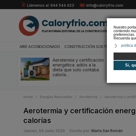
Llámenos al: 944 544 423
info@caloryfrio.com
Nuestro porta
contenido mul
preferencias.
Recuerda que 
política 
AIRE ACONDICIONADO
CONSTRUCCIÓN SOSTENIBLE
ENERGÍ
Aerotermia y certificación
energética: adiós a la
Si, q
dieta que solo contaba
caloría…
Home
/
Energías Renovables
/
Aerotermia
/
Aerotermia y certifi
Aerotermia y certificación energ
calorías
Jueves, 04 Junio 2026
Escrito por
Marta San Román