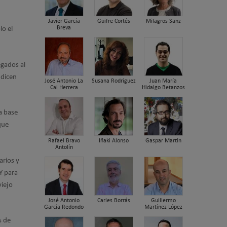
Javier García
Guifre Cortés
Milagros Sanz
Breva
lo el
.
egados al
 dicen
José Antonio La
Susana Rodriguez
Juan María
Cal Herrera
Hidalgo Betanzos
a base
que
Rafael Bravo
Iñaki Alonso
Gaspar Martín
Antolín
rios y
 Y para
viejo
José Antonio
Carles Borrás
Guillermo
García Redondo
Martínez López
s de