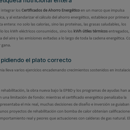
etiqueta nutricional entera
 integrar los
Certificados de Ahorro Energético
en un marco que impulsa
ica, y al estandarizar el cálculo del ahorro energético, establece por primera
a entera: no solo las calorías, sino las proteínas, las grasas saludables, los
solo los kWh eléctricos consumidos, sino los
kWh útiles térmicos
entregados, 
del aire y las emisiones evitadas a lo largo de toda la cadena energética. C
r gana.
pidiendo el plato correcto
rmia lleva varios ejercicios encadenando crecimientos sostenidos en instalac
n rehabilitación, la obra nueva bajo la EPBD y los programas de ayudas han
 una limitación de fondo: mientras el certificado energético penalizaba la
epresentaba el mix real, muchas decisiones de diseño e inversión se guiaba
gunos proyectos de rehabilitación con bomba de calor obtenían calificacione
omportamiento real y peores que actuaciones con calderas de gas natural. El