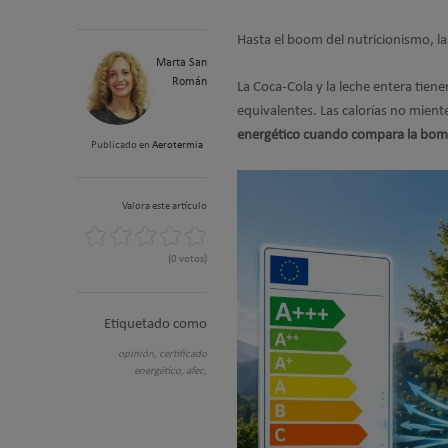
Hasta el boom del nutricionismo, las
Marta San
Román
La Coca-Cola y la leche entera tien
equivalentes. Las calorías no mie
energético cuando compara la bomba
Publicado en
Aerotermia
Valora este artículo
(0 votos)
Etiquetado como
opinión,
certificado
energético,
afec,