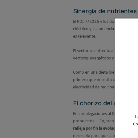
Sinergia de nutrientes
El RDL 7/2026 y los dos
procesos n
eléctrico y la audiencia sobre el 
es relevante.
El sector se enfrenta a tres nutrien
vectores energéticos y el escalado de
Como en una dieta bien diseñada, no
primero que necesita corrección es e
electricidad de red crecientemente r
El chorizo del cocido
En sus alegaciones al Documento 
L
propuestos —Fp,nren = 0,11 y KC
Co
refleje por fin la evolución renovab
necesaria para que la bomba de calo