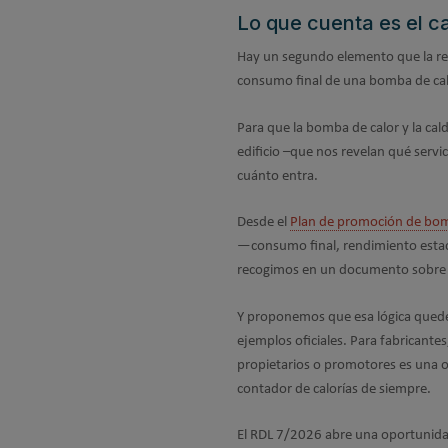
Lo que cuenta es el ca
Hay un segundo elemento que la reg
consumo final de una bomba de calor
Para que la bomba de calor y la cal
edificio –que nos revelan qué servic
cuánto entra.
Desde el
Plan de promoción de bom
—consumo final, rendimiento estaci
recogimos en un documento sobr
Y proponemos que esa lógica qued
ejemplos oficiales. Para fabricante
propietarios o promotores es una op
contador de calorías de siempre.
El RDL 7/2026 abre una oportunidad