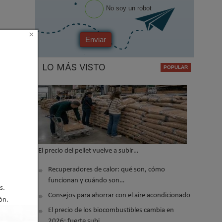
*
No soy un robot
×
EF
Enviar
ltaneidad
LO MÁS VISTO
s
l
El precio del pellet vuelve a subir…
Recuperadores de calor: qué son, cómo
funcionan y cuándo son…
icos
s.
ficación
Consejos para ahorrar con el aire acondicionado
ón.
El precio de los biocombustibles cambia en
2026: fuerte subi…