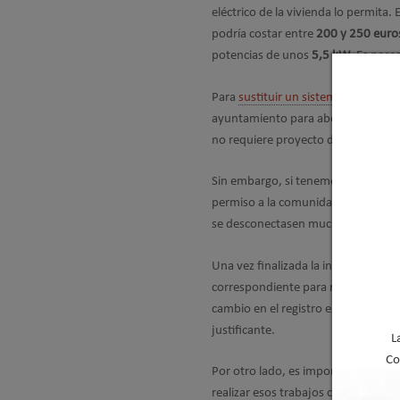
eléctrico de la vivienda lo permita. 
podría costar entre
200 y 250 euro
potencias de unos
5,5 kW
. Es nece
Para
sustituir un sistema de gas o
ayuntamiento para abonar la tasa d
no requiere proyecto de un arquite
Sin embargo, si tenemos un suministr
permiso a la comunidad de vecinos 
se desconectasen muchos vecinos esa
Una vez finalizada la instalación, e
correspondiente para registrar el c
cambio en el registro es important
justificante.
L
Co
Por otro lado, es importante porque 
realizar esos trabajos con una garan