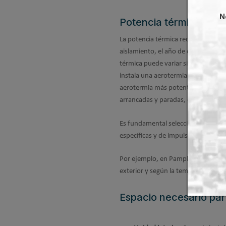
N
Potencia térmica nece
La potencia térmica requerida depe
aislamiento, el año de construcción,
térmica puede variar significativa
instala una aerotermia menor de lo 
aerotermia más potente de lo nec
arrancadas y paradas, que no es bue
Es fundamental seleccionar la aero
específicas y de impulsión a calefac
Por ejemplo, en Pamplona se debe v
exterior y según la temperatura de
Espacio necesario par