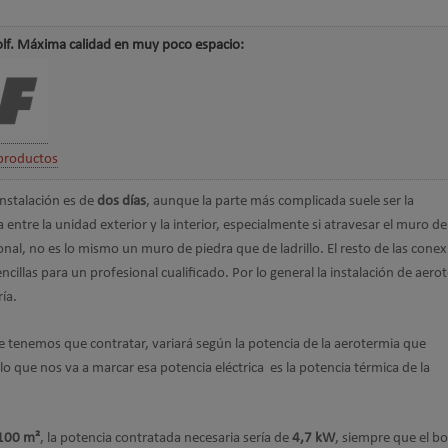
olf. Máxima calidad en muy poco espacio:
productos
 instalación es de
dos días
, aunque la parte más complicada suele ser la
a entre la unidad exterior y la interior, especialmente si atravesar el muro de
onal, no es lo mismo un muro de piedra que de ladrillo. El resto de las cone
encillas para un profesional cualificado. Por lo general la instalación de aero
ría.
 tenemos que contratar, variará según la potencia de la aerotermia que
lo que nos va a marcar esa potencia eléctrica es la potencia térmica de la
100 m²
, la potencia contratada necesaria sería de
4,7 kW
, siempre que el bo