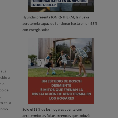
Hyundai presenta IONIQ-THERM, la nueva
aerotermia capaz de funcionar hasta en un 98%
con energía solar
, sus
cido a
 lo
ipo de
s
to en la
 como
Solo el 13% de los hogares cuenta con
aerotermia: las falsas creencias que todavía