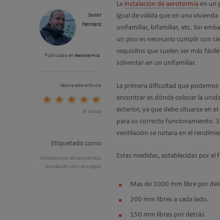
La
instalación de aerotermia
en un p
Javier
igual de válida que en una vivienda
Hernanz
unifamiliar, bifamiliar, etc. Sin emb
un piso es necesario cumplir con ci
requisitos que suelen ser más fácile
Publicado en
Aerotermia
solventar en un unifamiliar.
La primera dificultad que podemos
Valora este artículo
encontrar es dónde colocar la unid
exterior, ya que debe situarse en 
(6 votos)
para su correcto funcionamiento. S
ventilación se notara en el rendim
Etiquetado como
Estas medidas, establecidas por el 
Instalaciones de aerotermia,
bomba de calor aire agua,
Mas de 1000 mm libre por del
200 mm libres a cada lado.
150 mm libres por detrás.