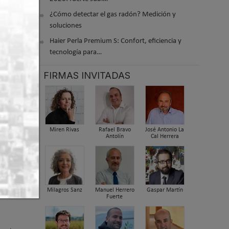
¿Cómo detectar el gas radón? Medición y
soluciones
gún el
Haier Perla Premium S: Confort, eficiencia y
tecnología para…
encia
s si se
FIRMAS INVITADAS
una
muchas
eriores
Miren Rivas
Rafael Bravo
José Antonio La
Antolín
Cal Herrera
en el
o.
Milagros Sanz
Manuel Herrero
Gaspar Martín
Fuerte