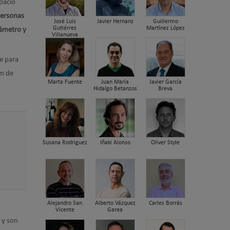
spacio
personas
José Luis
Javier Hernanz
Guillermo
Gutiérrez
Martínez López
iámetro y
Villanueva
te para
cm de
Marta Fuente
Juan María
Javier García
Hidalgo Betanzos
Breva
Susana Rodriguez
Iñaki Alonso
Oliver Style
Alejandro San
Alberto Vázquez
Carles Borrás
Vicente
Garea
 y son