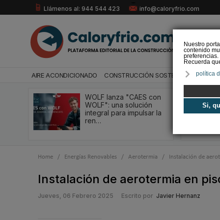
Llámenos al: 944 544 423
info@caloryfrio.com
Nuestro porta
contenido mul
preferencias.
Recuerda que 
política 
AIRE ACONDICIONADO
CONSTRUCCIÓN SOSTENIBLE
ENERGÍ
WOLF lanza "CAES con
WOLF": una solución
Si, q
integral para impulsar la
ren…
Home
/
Energías Renovables
/
Aerotermia
/
Instalación de aero
Instalación de aerotermia en pi
Jueves, 06 Febrero 2025
Escrito por
Javier Hernanz