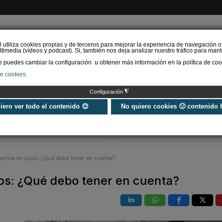
l utiliza cookies propias y de terceros para mejorar la experiencia de navegación o
timedia (vídeos y podcast). Si, también nos deja analizar nuestro tráfico para mant
puedes cambiar la configuración u obtener más información en la política de coo
de cookies.
AS RENOVABLES
CALEFACCIÓN
REFRIGERACIÓN
EFICIENCIA ENERGÉTI
◮
Configuración
Aerotermia y certificación
Hyundai presen
energética: adiós a la
THERM, la nue
uiero ver todo el contenido 😊
No quiero cookies 🙁 contenido 
dieta que solo contaba
aerotermia ca
caloría…
funcionar hast
termia en pisos: ¿Qué debo tener en cuenta?
sos: ¿Qué debo tener en cuenta?