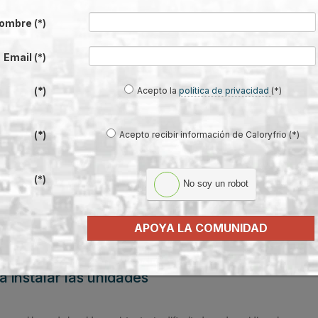
ombre
(*)
saria para una vivienda de 100 m²
nderá de la demanda de la vivienda, que puede variar entre
40-80 W/m²
se
Email
(*)
 las ventanas, la orientación... entre otros factores. Esto implica que la pot
mente entre
4 kW y 8 kW
. Afinar la potencia necesaria es muy importante pue
Acepto la
política de privacidad
(*)
(*)
que necesitamos no calentaremos la vivienda. Por otro parte, si se instala 
esario, tendremos un mayor consumo y se pueden producir problemas de 
Acepto recibir información de Caloryfrio (*)
(*)
no para la vida útil del corazón de la maquina:
el compresor
.
termia en función de la potencia que este pueda ofrecer a temperaturas ext
(*)
No soy un robot
ción.
erificar que la aerotermia pueda proporcionar la potencia requerida a
-5°C
APOYA LA COMUNIDAD
 impulsión 35,45,55 grados, revisando las curvas de rendimiento del equip
a instalar las unidades