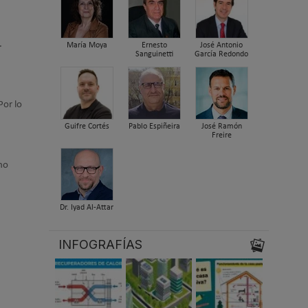
.
María Moya
Ernesto
José Antonio
Sanguinetti
García Redondo
Por lo
Guifre Cortés
Pablo Espiñeira
José Ramón
Freire
 no
Dr. Iyad Al-Attar
INFOGRAFÍAS