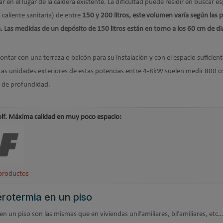
lar en el lugar de la caldera existente. La dificultad puede residir en buscar e
caliente sanitaria) de entre
150 y 200 litros, este volumen varía según las 
a. Las medidas de un depósito de 150 litros están en torno a los 60 cm de d
contar con una terraza o balcón para su instalación y con el espacio suficien
Las unidades exteriores de estas potencias entre 4-8kW suelen medir 800 
m de profundidad.
olf. Máxima calidad en muy poco espacio:
productos
erotermia en un piso
 en un piso son las mismas que en viviendas unifamiliares, bifamiliares, etc…