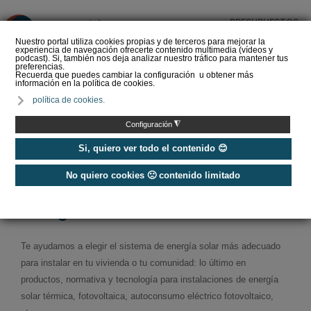
PRESUPUESTOS
❌
Nuestro portal utiliza cookies propias y de terceros para mejorar la
experiencia de navegación ofrecerte contenido multimedia (vídeos y
podcast). Si, también nos deja analizar nuestro tráfico para mantener tus
preferencias.
Recuerda que puedes cambiar la configuración u obtener más
información en la política de cookies.
Geoenergía celebra que
política de cookies.
el Plan de Acción para la
Electrificación constate el
◮
Configuración
pap…
Si, quiero ver todo el contenido 😊
No quiero cookies 🙁 contenido limitado
Home
/
Energías Renovables
/
Energía Solar
Energía solar
Te ayudamos a elegir el sistema de energía solar más adecuado
para instalar en tu vivienda o tu comunidad: lo último en
productos, normativa y tecnología para instalaciones de energía
solar térmica, fotovoltaica, autoconsumo eléctrico fotovoltaico,