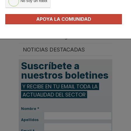
No soy un robot
Instalaciones de energía solar
Energía solar térmica
APOYA LA COMUNIDAD
Energía solar fotovoltaica
Instaladores de energía solar
NOTICIAS DESTACADAS
Suscríbete a
nuestros boletines
Y RECIBE EN TU EMAIL TODA LA
ACTUALIDAD DEL SECTOR
Nombre
*
Apellidos
Email
*