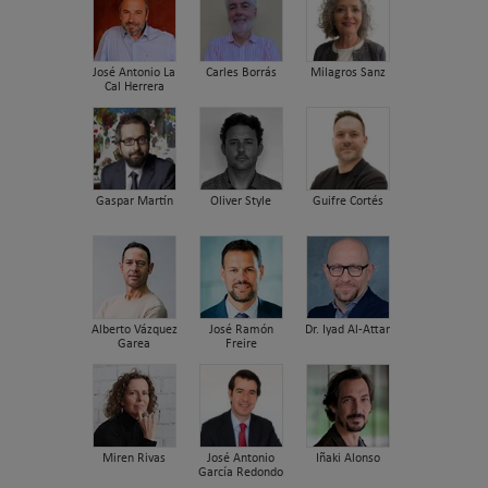
José Antonio La
Carles Borrás
Milagros Sanz
Cal Herrera
Gaspar Martín
Oliver Style
Guifre Cortés
Alberto Vázquez
José Ramón
Dr. Iyad Al-Attar
Garea
Freire
Miren Rivas
José Antonio
Iñaki Alonso
García Redondo