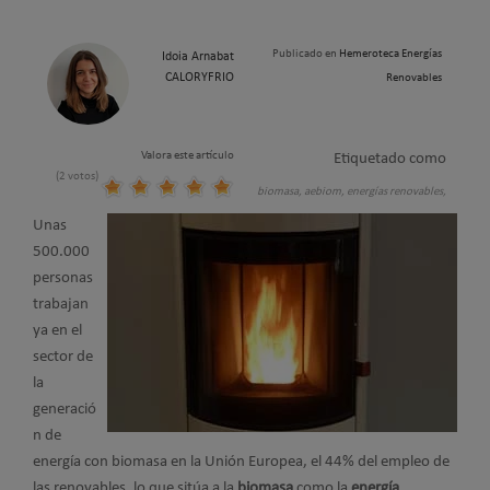
Publicado en
Hemeroteca Energías
Idoia Arnabat
CALORYFRIO
Renovables
Valora este artículo
Etiquetado como
(2 votos)
biomasa,
aebiom,
energías renovables,
Unas
500.000
personas
trabajan
ya en el
sector de
la
generació
n de
energía con biomasa en la Unión Europea, el 44% del empleo de
las renovables, lo que sitúa a la
biomasa
como la
energía