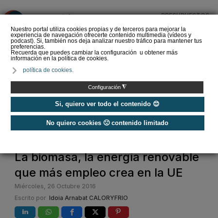
PRESUPUESTOS
❌
Nuestro portal utiliza cookies propias y de terceros para mejorar la
experiencia de navegación ofrecerte contenido multimedia (vídeos y
podcast). Si, también nos deja analizar nuestro tráfico para mantener tus
preferencias.
Recuerda que puedes cambiar la configuración u obtener más
información en la política de cookies.
Geoenergía celebra que
política de cookies.
el Plan de Acción para la
Electrificación constate el
◮
Configuración
pap…
Si, quiero ver todo el contenido 😊
No quiero cookies 🙁 contenido limitado
Home
La biomasa, la energía renovable
que más empleo crea en la UE
Miércoles, 26 Octubre 2016
Escrito por
Idoia Arnabat CALORYFRIO