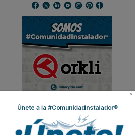
c
a
r
.
.
.
×
MÁS ACTUALIDAD
Únete a la #ComunidadInstalador®
Protagonistas del sector
Boletines de Actualidad
Contenido exclusivo Caloryfrio