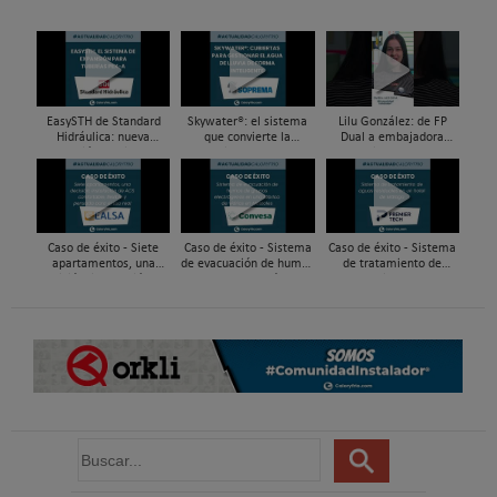
EasySTH de Standard
Skywater®: el sistema
Lilu González: de FP
Hidráulica: nueva
que convierte la
Dual a embajadora
generación en sistemas
cubierta en una
#ComunidadInstalador®
de expansión para
infraestructura activa de
| Mecatrónica Industrial
tuberías PEX
gestión del agua...
Caso de éxito - Siete
Caso de éxito - Sistema
Caso de éxito - Sistema
apartamentos, una
de evacuación de humos
de tratamiento de
decisión: instalación de
de grupos electrógenos
aguas residuales en un
ACS confortable, flexible
en una fábrica de vidrios
hotel de Málaga
y pens...
e...
B
u
s