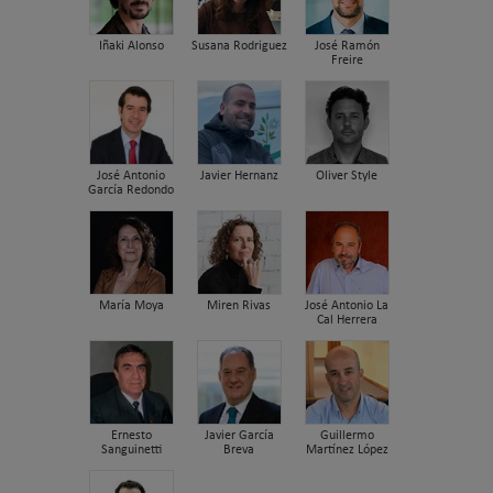
Iñaki Alonso
Susana Rodriguez
José Ramón
Freire
José Antonio
Javier Hernanz
Oliver Style
García Redondo
María Moya
Miren Rivas
José Antonio La
Cal Herrera
Ernesto
Javier García
Guillermo
Sanguinetti
Breva
Martínez López