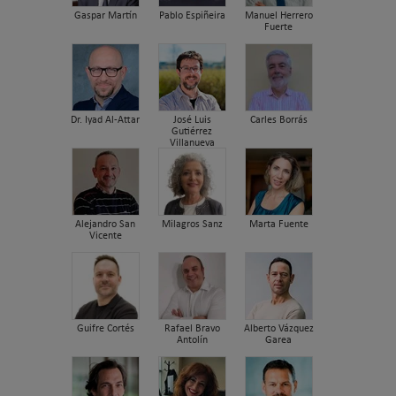
Gaspar Martín
Pablo Espiñeira
Manuel Herrero
Fuerte
Dr. Iyad Al-Attar
José Luis
Carles Borrás
Gutiérrez
Villanueva
Alejandro San
Milagros Sanz
Marta Fuente
Vicente
Guifre Cortés
Rafael Bravo
Alberto Vázquez
Antolín
Garea