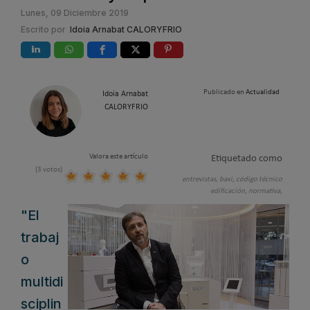
Lunes, 09 Diciembre 2019
Escrito por
Idoia Arnabat CALORYFRIO
Publicado en
Actualidad
Idoia Arnabat
CALORYFRIO
Valora este artículo
Etiquetado como
(3 votos)
entrevistas,
baxi,
código técnico
edificación,
normativa,
"El
trabaj
o
multidi
sciplin