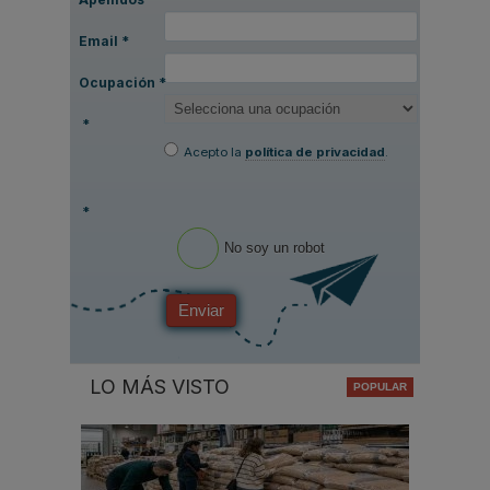
Email
*
Ocupación
*
*
Acepto la
política de privacidad
.
*
No soy un robot
Enviar
LO MÁS VISTO