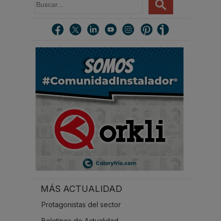
u
s
c
a
r
.
.
.
MÁS ACTUALIDAD
Protagonistas del sector
Boletines de Actualidad