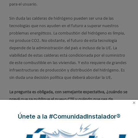
para el usuario.
Sin duda las calderas de hidrógeno pueden ser una de las
tecnologías que nos ayuden en el futuro a superar nuestros
problemas energéticos. La combustión del hidrógeno es limpia,
no produce CO2. No obstante, el futuro de esta tecnología
depende de la administración del país e incluso de la UE. La
viabilidad de estas calderas está condicionada por el suministro
de este combustible en las viviendas. Y esto requiere de grandes
infraestructuras de producción y distribución del hidrógeno. Es
sin duda una decisión política que deberá abordar la UE.
La pregunta es obligada, con semejante expectativa, ¿cuándo se
prevé que se publique el nuevo CTE y cuándo que sea de
×
obligado cumplimiento?
Únete a la #ComunidadInstalador®
Todo apunta a que la publicación es inminente. Aunque a nadie
se le escapa que depende en gran medida de cuándo se forme el
nuevo Gobierno.