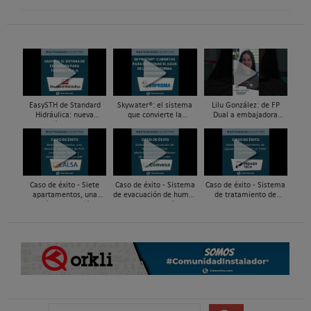
EasySTH de Standard
Skywater®: el sistema
Lilu González: de FP
Hidráulica: nueva
que convierte la
Dual a embajadora
generación en sistemas
cubierta en una
#ComunidadInstalador®
de expansión para
infraestructura activa de
| Mecatrónica Industrial
tuberías PEX
gestión del agua...
Caso de éxito - Siete
Caso de éxito - Sistema
Caso de éxito - Sistema
apartamentos, una
de evacuación de humos
de tratamiento de
decisión: instalación de
de grupos electrógenos
aguas residuales en un
ACS confortable, flexible
en una fábrica de vidrios
hotel de Málaga
y pens...
e...
B