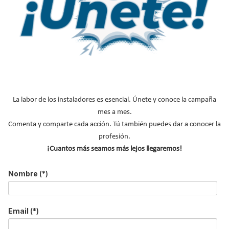
Una vez publicado, todos los proyectos que soliciten licencia de
obras, 9 meses después, tendrán obligatoriamente que cumplir
ya con el nuevo reglamento.
Adelantándonos a lo que pueda pasar en unas semanas o días
¿Se prevén muchos cambios respecto al borrador?
La labor de los instaladores es esencial. Únete y conoce la campaña
Creemos que los cambios van a ser mínimos. El borrador que se
mes a mes.
envió a Bruselas es ya casi definitivo, al menos es lo que nos han
Comenta y comparte cada acción. Tú también puedes dar a conocer la
comunicado.
profesión.
¡Cuantos más seamos más lejos llegaremos!
Para más información sobre las soluciones Baxi, haz clic
en:
Nombre
(*)
Email
(*)