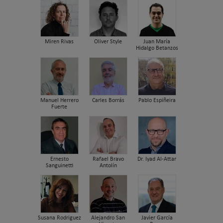
Miren Rivas
Oliver Style
Juan María
Hidalgo Betanzos
Manuel Herrero
Carles Borrás
Pablo Espiñeira
Fuerte
Ernesto
Rafael Bravo
Dr. Iyad Al-Attar
Sanguinetti
Antolín
Susana Rodriguez
Alejandro San
Javier García