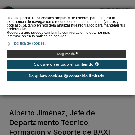
PRESUPUESTOS
❌
Nuestro portal utiliza cookies propias y de terceros para mejorar la
experiencia de navegación ofrecerte contenido multimedia (vídeos y
podcast). Si, también nos deja analizar nuestro tráfico para mantener tus
preferencias.
Recuerda que puedes cambiar la configuración u obtener más
información en la política de cookies.
La Liga de los
política de cookies.
Instaladores: Los Titanes
del Amperio (Episodio 3)
◮
Configuración
Si, quiero ver todo el contenido 😊
No quiero cookies 🙁 contenido limitado
Home
/
Noticias
/
Actualidad
/
Alberto Jiménez, Jefe del Departamento Técnico, Formación y Soporte
de BAXI
Alberto Jiménez, Jefe del
Departamento Técnico,
Formación y Soporte de BAXI