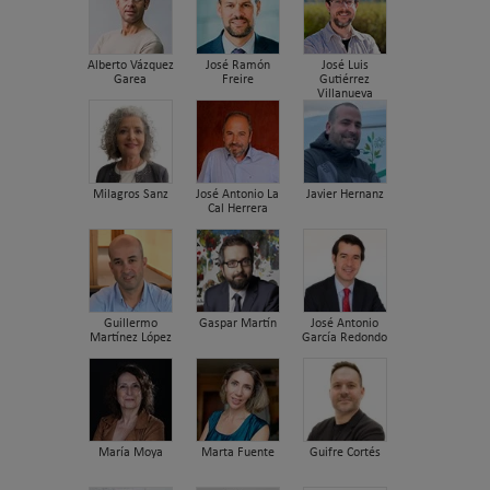
Alberto Vázquez
José Ramón
José Luis
Garea
Freire
Gutiérrez
Villanueva
Milagros Sanz
José Antonio La
Javier Hernanz
Cal Herrera
Guillermo
Gaspar Martín
José Antonio
Martínez López
García Redondo
María Moya
Marta Fuente
Guifre Cortés