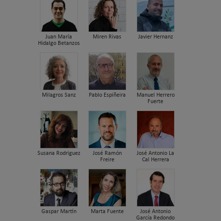
Juan María
Miren Rivas
Javier Hernanz
Hidalgo Betanzos
Milagros Sanz
Pablo Espiñeira
Manuel Herrero
Fuerte
Susana Rodriguez
José Ramón
José Antonio La
Freire
Cal Herrera
Gaspar Martín
Marta Fuente
José Antonio
García Redondo