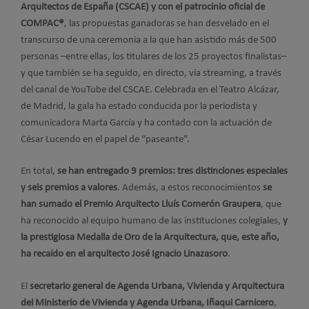
Arquitectos de España (CSCAE) y con el patrocinio oficial de
COMPAC®
, las propuestas ganadoras se han desvelado en el
transcurso de una ceremonia a la que han asistido más de 500
personas –entre ellas, los titulares de los 25 proyectos finalistas–
y que también se ha seguido, en directo, vía streaming, a través
del canal de YouTube del CSCAE. Celebrada en el Teatro Alcázar,
de Madrid, la gala ha estado conducida por la periodista y
comunicadora Marta García y ha contado con la actuación de
César Lucendo en el papel de “paseante”.
En total,
se han entregado 9 premios: tres distinciones especiales
y seis premios a valores
. Además, a estos reconocimientos
se
han sumado el Premio Arquitecto Lluís Comerón Graupera
, que
ha reconocido al equipo humano de las instituciones colegiales,
y
la prestigiosa Medalla de Oro de la Arquitectura, que, este año,
ha recaído en el arquitecto José Ignacio Linazasoro
.
El
secretario general de Agenda Urbana, Vivienda y Arquitectura
del Ministerio de Vivienda y Agenda Urbana, Iñaqui Carnicero
,