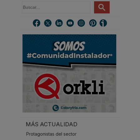
B
u
s
c
a
r
.
.
.
MÁS ACTUALIDAD
Protagonistas del sector