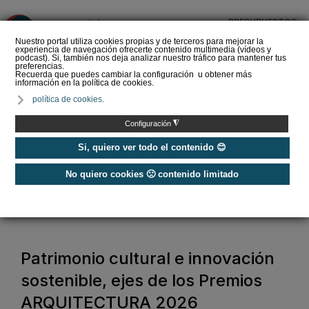
PRESUPUESTOS
❌
Nuestro portal utiliza cookies propias y de terceros para mejorar la
experiencia de navegación ofrecerte contenido multimedia (vídeos y
podcast). Si, también nos deja analizar nuestro tráfico para mantener tus
preferencias.
Recuerda que puedes cambiar la configuración u obtener más
información en la política de cookies.
La Liga de los
política de cookies.
Instaladores: Los Titanes
del Amperio (Episodio 3)
◮
Configuración
Si, quiero ver todo el contenido 😊
No quiero cookies 🙁 contenido limitado
Home
/
Noticias
/
Actualidad
/
Patrimonio cultural e innovación sostenible, ejes de los Premios
ARQUITECTURA 2026
Patrimonio cultural e innovación
sostenible, ejes de los Premios
ARQUITECTURA 2026