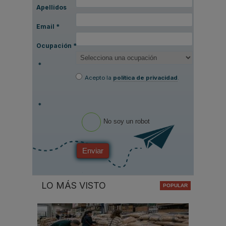
Apellidos
Email
*
Ocupación
*
*
Acepto la
política de privacidad
.
*
No soy un robot
Enviar
LO MÁS VISTO