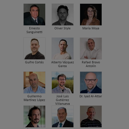
Ernesto
Oliver Style
María Moya
Sanguinetti
Guifre Cortés
Alberto Vázquez
Rafael Bravo
Garea
Antolín
Guillermo
José Luis
Dr. Iyad Al-Attar
Martínez López
Gutiérrez
Villanueva