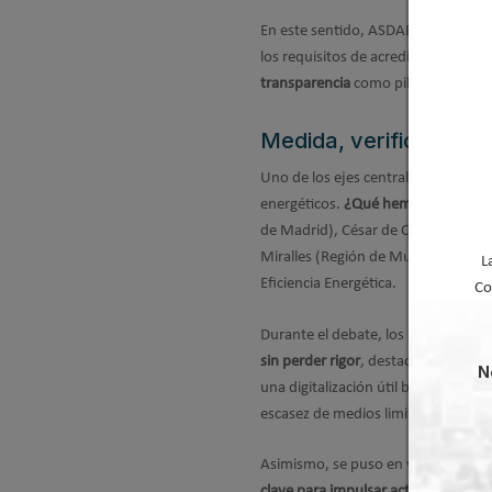
En este sentido, ASDAE considera im
los requisitos de acreditación y av
transparencia
como pilares del sis
Medida, verificación y 
Uno de los ejes centrales del Foro h
energéticos.
¿Qué hemos aprendido
de Madrid), César de Cara (ICAEN – 
Miralles (Región de Murcia), junto
L
Eficiencia Energética.
Co
Durante el debate, los participantes
sin perder rigor
, destacando la imp
N
una digitalización útil basada en da
escasez de medios limita la agilidad
Asimismo, se puso en valor el bue
clave para impulsar actuaciones ma