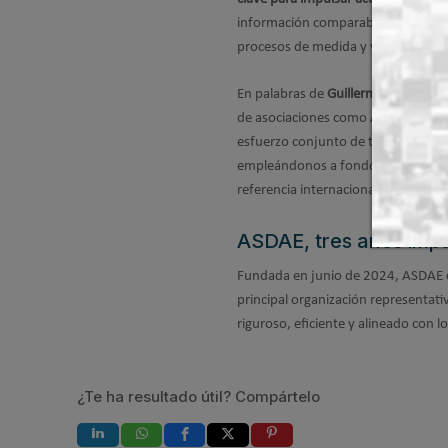
información comparables que permita
procesos de medida y verificación c
En palabras de
Guillermo López Alon
de asociaciones como ASDAE en el fo
esfuerzo conjunto de todos, el sis
empleándonos a fondo en construir 
referencia internacional”.
ASDAE, tres años imp
Fundada en junio de 2024, ASDAE c
principal organización representat
riguroso, eficiente y alineado con l
¿Te ha resultado útil? Compártelo