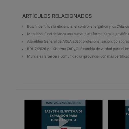
ARTÍCULOS RELACIONADOS
Bosch identifica la eficiencia, el control energético y los CAEs 
Mitsubishi Electric lanza una nueva plataforma para la gestión 
Asamblea General de AISLA 2026: profesionalización, colaboraci
RDL 7/2026 y el Sistema CAE ¿Qué cambia de verdad para el inst
Murcia es la tercera comunidad uniprovincial con más certifica