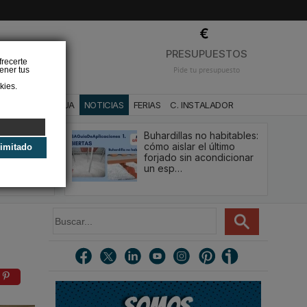
❌
PRESUPUESTOS
frecerte
ener tus
Pide tu presupuesto
kies.
CA
BAÑO Y AGUA
NOTICIAS
FERIAS
C. INSTALADOR
Buhardillas no habitables:
qué le va a
cómo aislar el último
limitado
u
forjado sin acondicionar
estión y…
un esp…
B
u
s
c
a
r
.
.