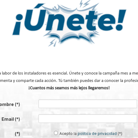
prescindible reforzar el papel institucional de los Sujetos Delegados, hom
anzar hacia un
modelo en el que prime la profesionalización, la independencia
tema CAE.
digitalización: claves para la viabilidad del sis
a sido la mesa redonda titulada “Retos y criterios de validación de los ahorr
 en estos tres años?
”, en la que han participado Suren Bardizbanian (Com
Generalitat de Cataluña), Alfredo Caroniga (EREN – Castilla y León) y Feder
 con Guillermo López Alonso, Consejero Técnico de la Subdirección General 
a labor de los instaladores es esencial. Únete y conoce la campaña mes a me
menta y comparte cada acción. Tú también puedes dar a conocer la profesi
¡Cuantos más seamos más lejos llegaremos!
 coincidieron en la
necesidad de cuidar y madurar el sistema para que pueda
ortancia de compartir buenas prácticas entre comunidades autónomas, ref
ombre
(*)
tos estructurados, validaciones y automatización, y simplificar procesos allí
 administrativa.
Email
(*)
n funcionamiento de las fichas de pequeños ahorros, consideradas una
herr
Acepto la
política de privacidad
(*)
(*)
sivas centradas en el ciudadano
, así como la necesidad de contar con siste