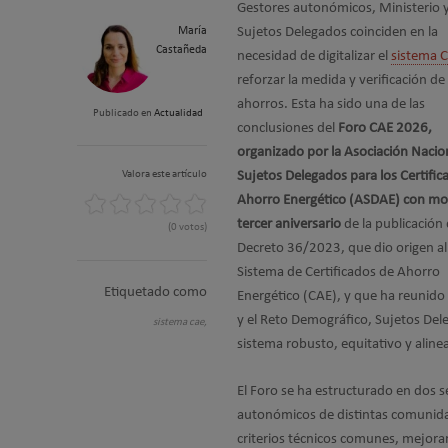
Gestores autonómicos, Ministerio 
María
Sujetos Delegados coinciden en la
Castañeda
necesidad de digitalizar el
sistema 
reforzar la medida y verificación de 
ahorros. Esta ha sido una de las
Publicado en
Actualidad
conclusiones del
Foro CAE 2026,
organizado por la Asociación Nacio
Valora este artículo
Sujetos Delegados para los Certific
Ahorro Energético (ASDAE) con mot
tercer aniversario
de la publicación 
(0 votos)
Decreto 36/2023, que dio origen al
Sistema de Certificados de Ahorro
Etiquetado como
Energético (CAE), y que ha reunido 
y el Reto Demográfico, Sujetos Dele
sistema cae,
sistema robusto, equitativo y aline
El Foro se ha estructurado en dos s
autonómicos de distintas comunidad
criterios técnicos comunes, mejorar