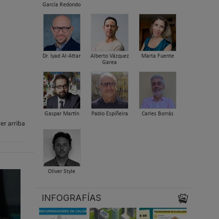
García Redondo
Dr. Iyad Al-Attar
Alberto Vázquez
Marta Fuente
Garea
Gaspar Martín
Pablo Espiñeira
Carles Borrás
er arriba
Oliver Style
INFOGRAFÍAS