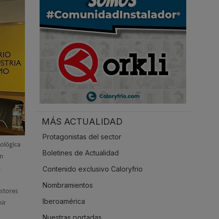
.
MÁS ACTUALIDAD
Protagonistas del sector
cológica
Boletines de Actualidad
un
.
Contenido exclusivo Caloryfrio
Nombramientos
estores
Iberoamérica
ir
Nuestras portadas