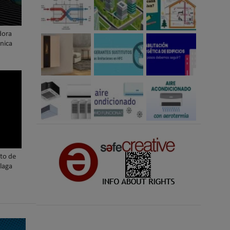
dora
nica
nto de
laga