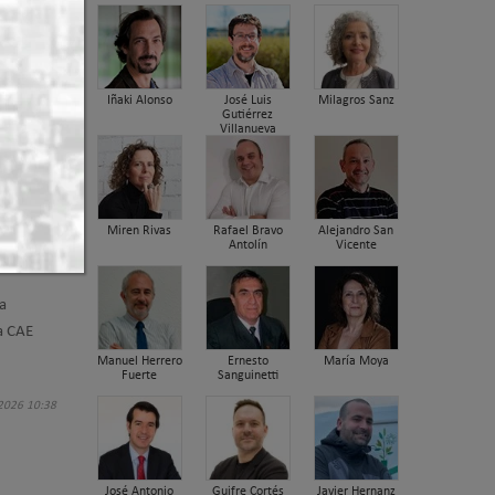
Iñaki Alonso
José Luis
Milagros Sanz
“la labor
Gutiérrez
al
Villanueva
a
Miren Rivas
Rafael Bravo
Alejandro San
Antolín
Vicente
a
a CAE
Manuel Herrero
Ernesto
María Moya
Fuerte
Sanguinetti
 2026 10:38
José Antonio
Guifre Cortés
Javier Hernanz