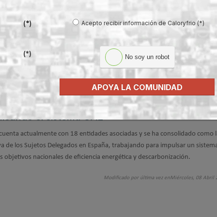
n evaluar resultados, extender las prácticas más eficientes y reforzar los
omo garantía de viabilidad técnica y económica de los proyectos.
Acepto recibir información de Caloryfrio (*)
(*)
so, consejero técnico de la Subdirección General de Eficiencia Energética
, 
(*)
No soy un robot
rtalecimiento y la mejora continua del sistema de CAE es esencial. Gracias 
tema está creciendo de forma muy satisfactoria, y tenemos que seguir
un sistema riguroso y confiable que, de hecho, se está convirtiendo en un
APOYA LA COMUNIDAD
ulsando el sistema CAE
uenta actualmente con 18 entidades asociadas y se ha consolidado como l
iva de los Sujetos Delegados en España, trabajando para impulsar un sistem
os objetivos nacionales de eficiencia energética y descarbonización.
Modificado por última vez enMiércoles, 08 Abril