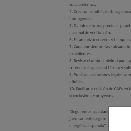
solapamientos.
Crear un comité de arbitraje técn
homogéneos.
Definir de forma precisa el papel
nacional de verificación.
Estandarizar criterios y tiempo
Canalizar siempre las subsanacion
expedientes.
Revisar el umbral mínimo para qu
criterios de capacidad técnica y sol
Publicar aclaraciones legales so
oficiales.
Facilitar la emisión de CAEs en
la exclusión de proyectos.
“Seguiremos trabajando para que e
jurídicamente seguro. El Decálogo e
energética española”, ha señalado