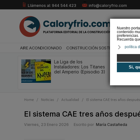
Llámenos al: 944 544 423
info@caloryfrio.com
Nuestro porta
contenido mul
preferencias.
Recuerda que 
política 
AIRE ACONDICIONADO
CONSTRUCCIÓN SOSTENIBLE
ENERGÍ
La Liga de los
Instaladores: Los Titanes
Si, q
del Amperio (Episodio 3)
Home
/
Noticias
/
Actualidad
/
El sistema CAE tres años después
El sistema CAE tres años despué
Viernes, 23 Enero 2026
Escrito por
María Castañeda