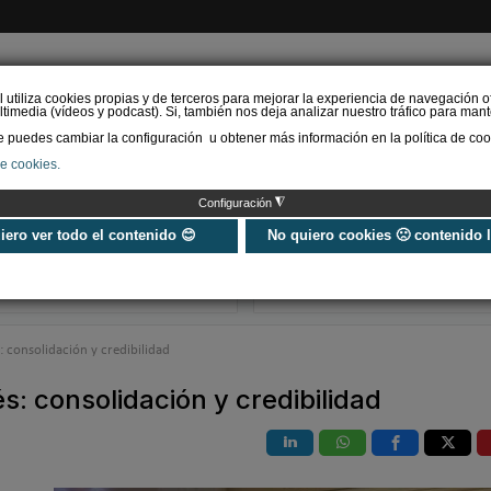
l utiliza cookies propias y de terceros para mejorar la experiencia de navegación o
timedia (vídeos y podcast). Si, también nos deja analizar nuestro tráfico para mant
puedes cambiar la configuración u obtener más información en la política de coo
de cookies.
AS RENOVABLES
CALEFACCIÓN
REFRIGERACIÓN
EFICIENCIA ENERGÉTI
◮
Configuración
Universo Aniversario - Un
Verifactu en
año, muchos momentos
climatización: 
uiero ver todo el contenido 😊
No quiero cookies 🙁 contenido 
exigir la ley a t
programa de g
: consolidación y credibilidad
s: consolidación y credibilidad