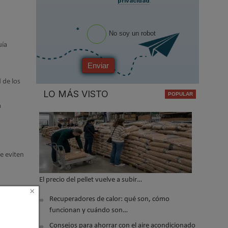
privacidad
.
*
No soy un robot
uía
Enviar
 de los
LO MÁS VISTO
a
e eviten
El precio del pellet vuelve a subir…
×
Recuperadores de calor: qué son, cómo
ítica
funcionan y cuándo son…
Consejos para ahorrar con el aire acondicionado