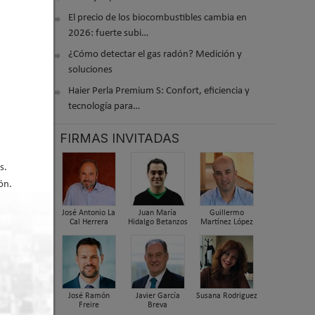
El precio de los biocombustibles cambia en
ogeneizar
2026: fuerte subi…
 y la
¿Cómo detectar el gas radón? Medición y
soluciones
tema
Haier Perla Premium S: Confort, eficiencia y
tecnología para…
os
unidad
FIRMAS INVITADAS
ico
de
s.
ón.
José Antonio La
Juan María
Guillermo
 escalar
Cal Herrera
Hidalgo Betanzos
Martínez López
orzar
 donde la
José Ramón
Javier García
Susana Rodriguez
amienta
Freire
Breva
mas de