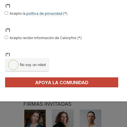
(*)
El precio del pellet vuelve a subir…
Acepto la
política de privacidad
(*)
Recuperadores de calor: qué son, cómo
(*)
funcionan y cuándo son…
Acepto recibir información de Caloryfrio (*)
Consejos para ahorrar con el aire
acondicionado
(*)
El precio de los biocombustibles cambia en
2026: fuerte subi…
No soy un robot
¿Cómo detectar el gas radón? Medición y
soluciones
APOYA LA COMUNIDAD
Haier Perla Premium S: Confort, eficiencia y
tecnología para…
FIRMAS INVITADAS