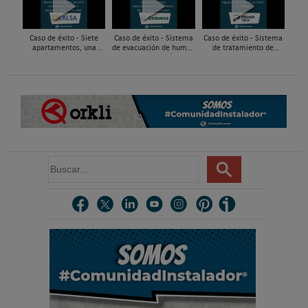
Caso de éxito - Siete
Caso de éxito - Sistema
Caso de éxito - Sistema
apartamentos, una
de evacuación de humos
de tratamiento de
decisión: instalación de
de grupos electrógenos
aguas residuales en un
ACS confortable, flexible
en una fábrica de vidrios
hotel de Málaga
y pens...
e...
B
u
s
c
a
r
.
.
.