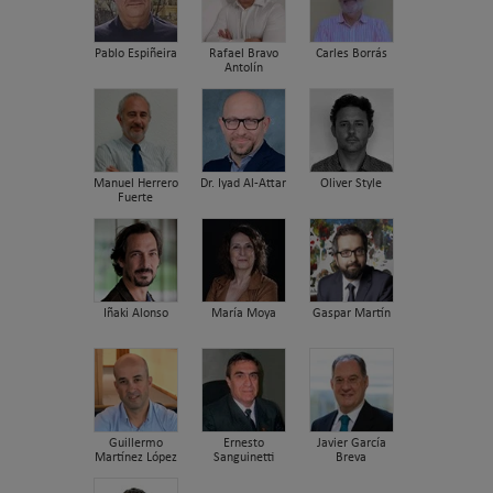
Pablo Espiñeira
Rafael Bravo
Carles Borrás
Antolín
Manuel Herrero
Dr. Iyad Al-Attar
Oliver Style
Fuerte
Iñaki Alonso
María Moya
Gaspar Martín
Guillermo
Ernesto
Javier García
Martínez López
Sanguinetti
Breva