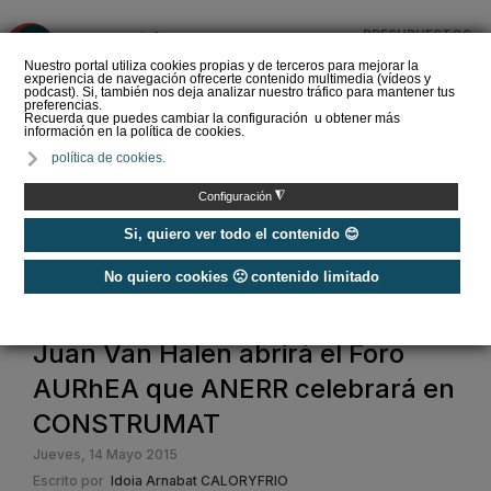
PRESUPUESTOS
❌
Nuestro portal utiliza cookies propias y de terceros para mejorar la
experiencia de navegación ofrecerte contenido multimedia (vídeos y
podcast). Si, también nos deja analizar nuestro tráfico para mantener tus
preferencias.
Recuerda que puedes cambiar la configuración u obtener más
información en la política de cookies.
La Liga de los
política de cookies.
Instaladores: Los Titanes
del Amperio (Episodio 3)
◮
Configuración
Si, quiero ver todo el contenido 😊
No quiero cookies 🙁 contenido limitado
Home
Juan Van Halen abrirá el Foro
AURhEA que ANERR celebrará en
CONSTRUMAT
Jueves, 14 Mayo 2015
Escrito por
Idoia Arnabat CALORYFRIO