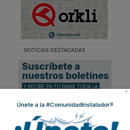
NOTICIAS DESTACADAS
Suscríbete a
nuestros boletines
Y RECIBE EN TU EMAIL TODA LA
×
ACTUALIDAD DEL SECTOR
Únete a la #ComunidadInstalador®
Nombre
*
Apellidos