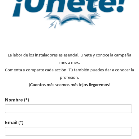
Email
*
Ocupación
*
*
Acepto la
política de privacidad
.
*
La labor de los instaladores es esencial. Únete y conoce la campaña
No soy un robot
mes a mes.
Comenta y comparte cada acción. Tú también puedes dar a conocer la
Enviar
profesión.
¡Cuantos más seamos más lejos llegaremos!
LO MÁS VISTO
Nombre
(*)
Email
(*)