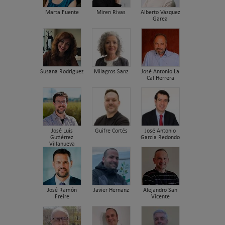
Marta Fuente
Miren Rivas
Alberto Vázquez
Garea
Susana Rodriguez
Milagros Sanz
José Antonio La
Cal Herrera
José Luis
Guifre Cortés
José Antonio
Gutiérrez
García Redondo
Villanueva
José Ramón
Javier Hernanz
Alejandro San
Freire
Vicente