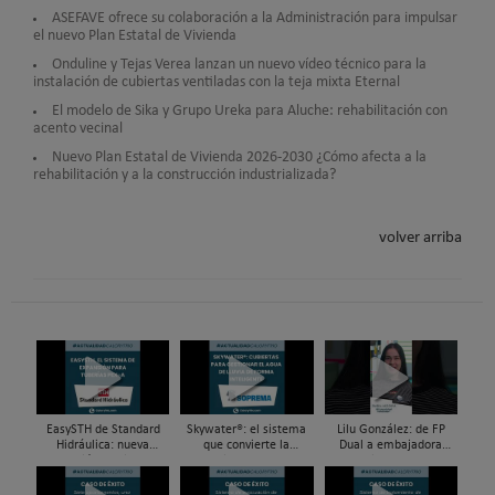
ASEFAVE ofrece su colaboración a la Administración para impulsar
el nuevo Plan Estatal de Vivienda
Onduline y Tejas Verea lanzan un nuevo vídeo técnico para la
instalación de cubiertas ventiladas con la teja mixta Eternal
El modelo de Sika y Grupo Ureka para Aluche: rehabilitación con
acento vecinal
Nuevo Plan Estatal de Vivienda 2026-2030 ¿Cómo afecta a la
rehabilitación y a la construcción industrializada?
volver arriba
EasySTH de Standard
Skywater®: el sistema
Lilu González: de FP
Hidráulica: nueva
que convierte la
Dual a embajadora
generación en sistemas
cubierta en una
#ComunidadInstalador®
de expansión para
infraestructura activa de
| Mecatrónica Industrial
tuberías PEX
gestión del agua...