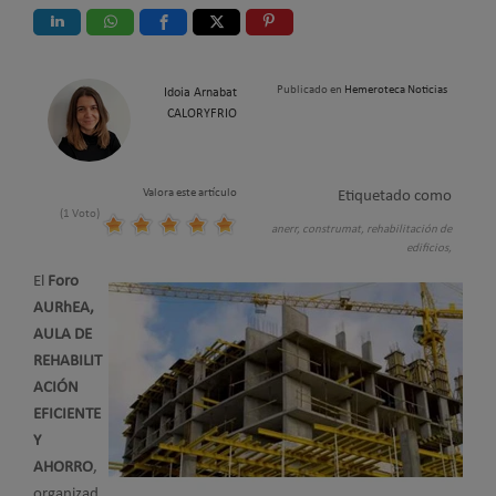
Publicado en
Hemeroteca Noticias
Idoia Arnabat
CALORYFRIO
Valora este artículo
Etiquetado como
(1 Voto)
anerr,
construmat,
rehabilitación de
edificios,
El
Foro
AURhEA,
AULA DE
REHABILIT
ACIÓN
EFICIENTE
Y
AHORRO
,
organizad