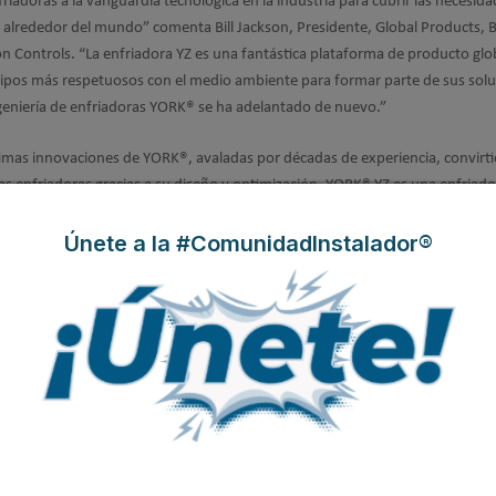
adoras a la vanguardia tecnológica en la industria para cubrir las necesid
s alrededor del mundo” comenta Bill Jackson, Presidente, Global Products, B
n Controls. “La enfriadora YZ es una fantástica plataforma de producto glo
equipos más respetuosos con el medio ambiente para formar parte de sus sol
geniería de enfriadoras YORK® se ha adelantado de nuevo.”
timas innovaciones de YORK®, avaladas por décadas de experiencia, convirt
s enfriadoras gracias a su diseño y optimización. YORK® YZ es una enfriado
n equipo de expertos, hoy ya está disponible en el mercado.
Únete a la #ComunidadInstalador®
as YORK® YZ, visite
www.YORK.com/Next
 feria
Mostra Convegno Expocomfort (Milán) del 13 al 16 de marzo.
Visite 
 Air Conditioning en el Hall 15.
Modificado por última vez enMiércoles, 20 Octubre