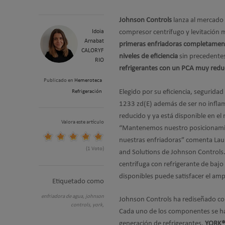
Johnson Controls
lanza al mercado 
Idoia
compresor centrífugo y levitación 
Arnabat
primeras enfriadoras completament
CALORYF
niveles de eficiencia
sin precedente
RIO
refrigerantes con un PCA muy redu
Publicado en
Hemeroteca
Elegido por su eficiencia, seguridad 
Refrigeración
1233 zd(E) además de ser no infla
reducido y ya está disponible en el
Valora este artículo
“Mantenemos nuestro posicionamien
nuestras enfriadoras” comenta Laura
(1 Voto)
and Solutions de Johnson Controls.
centrífuga con refrigerante de baj
disponibles puede satisfacer el amp
Etiquetado como
enfriadora de agua,
johnson
Johnson Controls ha rediseñado co
controls,
york,
Cada uno de los componentes se ha
generación de refrigerantes.
YORK®