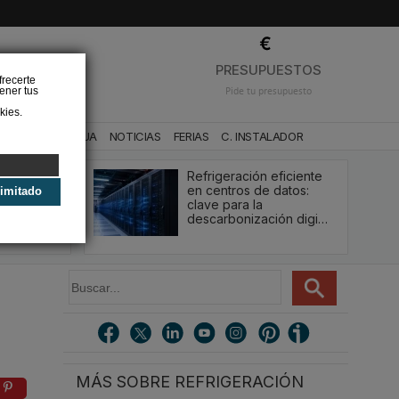
❌
PRESUPUESTOS
frecerte
ener tus
Pide tu presupuesto
kies.
CA
BAÑO Y AGUA
NOTICIAS
FERIAS
C. INSTALADOR
os de
Refrigeración eficiente
omercial y
en centros de datos:
limitado
¿Qué
clave para la
…
descarbonización digi…
B
u
s
c
a
r
MÁS SOBRE REFRIGERACIÓN
.
.