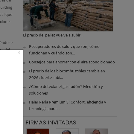
ades de
uilding
bal que
uciones
El precio del pellet vuelve a subir…
iéndose
Recuperadores de calor: qué son, cómo
ra del
×
funcionan y cuándo son…
Consejos para ahorrar con el aire acondicionado
El precio de los biocombustibles cambia en
2026: fuerte subi…
el stand
¿Cómo detectar el gas radón? Medición y
soluciones
Haier Perla Premium S: Confort, eficiencia y
tecnología para…
 2021 14:34
FIRMAS INVITADAS