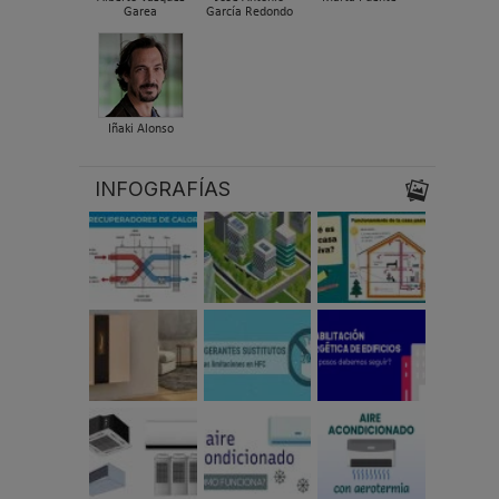
Garea
García Redondo
Iñaki Alonso
INFOGRAFÍAS