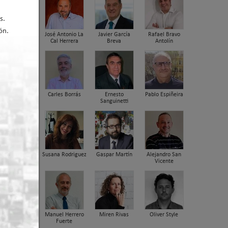
s.
ón.
José Antonio La
Javier García
Rafael Bravo
Cal Herrera
Breva
Antolín
Carles Borrás
Ernesto
Pablo Espiñeira
Sanguinetti
er arriba
Susana Rodriguez
Gaspar Martín
Alejandro San
Vicente
Manuel Herrero
Miren Rivas
Oliver Style
Fuerte