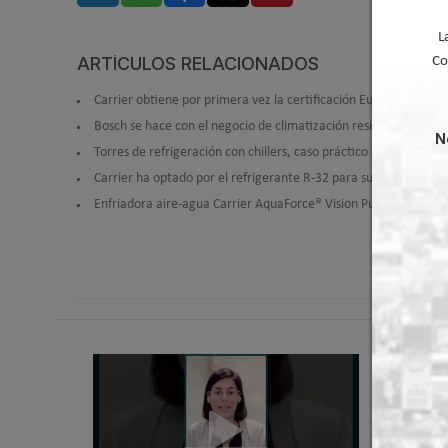
L
ARTÍCULOS RELACIONADOS
Co
Carrier obtiene por primera vez la certificación Eurovent para 
Bosch se hace con el negocio de climatización residencial y com
N
Torres de refrigeración con chillers, caso práctico de Torraval
Carrier ha optado por el refrigerante R-32 para sus unidades ai
Enfriadora aire-agua Carrier AquaForce® Vision Puretec 30KAV