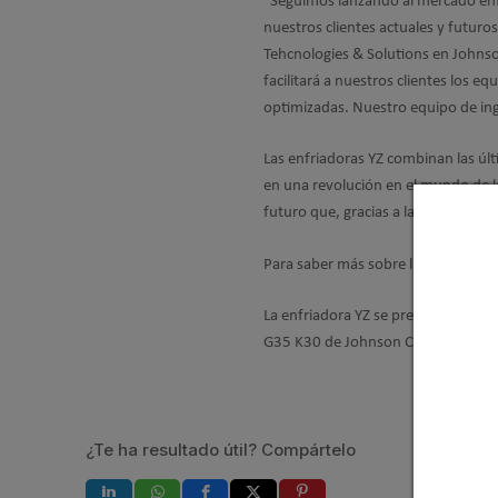
“Seguimos lanzando al mercado enfri
nuestros clientes actuales y futuro
Tehcnologies & Solutions en Johnso
facilitará a nuestros clientes los 
optimizadas. Nuestro equipo de in
Las enfriadoras YZ combinan las úl
en una revolución en el mundo de la
futuro que, gracias a la labor de u
Para saber más sobre las enfriador
La enfriadora YZ se presentará en la
G35 K30 de Johnson Controls-Hitachi
¿Te ha resultado útil? Compártelo