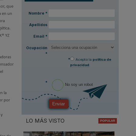
sor, que
Nombre
*
a en un
ora
Apellidos
ética.
RK® YZ
Email
*
Ocupación
*
iadoras
*
Acepto la
política de
densador
privacidad
.
el
*
No soy un robot
n la
or por
Enviar
 y
LO MÁS VISTO