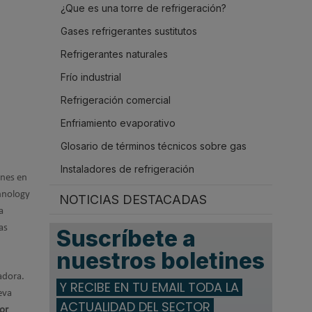
¿Que es una torre de refrigeración?
.
Gases refrigerantes sustitutos
Refrigerantes naturales
Frío industrial
Refrigeración comercial
Enfriamiento evaporativo
Glosario de términos técnicos sobre gas
Instaladores de refrigeración
ones en
chnology
NOTICIAS DESTACADAS
a
as
Suscríbete a
nuestros boletines
adora.
Y RECIBE EN TU EMAIL TODA LA
eva
ACTUALIDAD DEL SECTOR
or