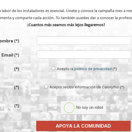
a labor de los instaladores es esencial. Únete y conoce la campaña mes a me
menta y comparte cada acción. Tú también puedes dar a conocer la profesi
¡Cuantos más seamos más lejos llegaremos!
enfriadoras por aire FreeCooling diseñadas para centros de datos
ercial de Johnson Controls e Hitachi
ombre
(*)
re-agua Scroll
Email
(*)
P-ZE con refrigerante HFO
Acepto la
política de privacidad
(*)
(*)
volv
Acepto recibir información de Caloryfrio (*)
(*)
(*)
No soy un robot
APOYA LA COMUNIDAD