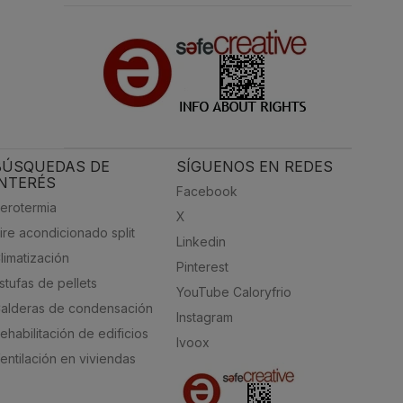
BÚSQUEDAS DE
SÍGUENOS EN REDES
INTERÉS
Facebook
erotermia
X
ire acondicionado split
Linkedin
limatización
Pinterest
stufas de pellets
YouTube Caloryfrio
alderas de condensación
Instagram
ehabilitación de edificios
Ivoox
entilación en viviendas