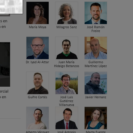
as en
a en
María Moya
Milagros Sanz
José Ramón
Freire
Dr. Iyad Al-Attar
Juan María
Guillermo
Hidalgo Betanzos
Martínez López
rcial
o en
Guifre Cortés
José Luis
Javier Hernanz
Gutiérrez
Villanueva
Alberto Vázquez
José Antonio
Marta Fuente