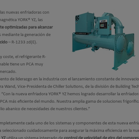
las nuevas enfriadoras con
magnética YORK® YZ, las
e optimizadas para alcanzar
s mediante la generación de
cido
– R-1233 zd(E).
y coste, el refrigerante R-
mable tiene un PCA muy
 mercado.
to de liderazgo en la industria con el lanzamiento constante de innovaci
 Wand, Vice-Presidenta de Chiller Solutions, de la división de Building Te
 “Con la nueva enfriadora YORK® YZ hemos logrado desarrollar la enfriador
o PCA más eficiente del mundo. Nuestra amplia gama de soluciones frigorífic
lio abanico de necesidades de nuestros clientes.”
mpletamente cada uno de los sistemas y componentes de esta nueva enfri
 seleccionado cuidadosamente para asegurar la máxima eficiencia en la nu
 YZ
utiliza un sistema integrado de
control de velocidad de giro del compres