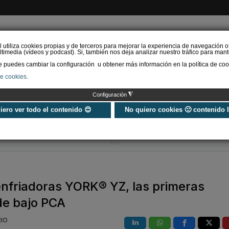
l utiliza cookies propias y de terceros para mejorar la experiencia de navegación o
timedia (vídeos y podcast). Si, también nos deja analizar nuestro tráfico para mant
puedes cambiar la configuración u obtener más información en la política de coo
de cookies.
AS RENOVABLES
CALEFACCIÓN
REFRIGERACIÓN
EFICIENCIA ENERGÉTI
◮
Configuración
Normativa F-Gas 2024
Guía de equip
Actualizada >> Revisión
refrigeración c
uiero ver todo el contenido 😊
No quiero cookies 🙁 contenido 
del Reglamento 517/2014
frío industrial 
soluciones exi
enfriadoras YORK® YZ, las primeras
de bajo PCA
RIO