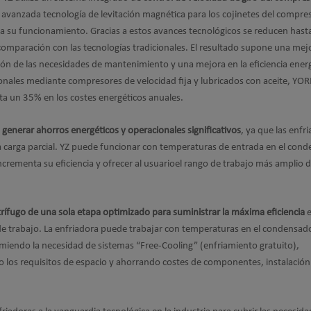
avanzada tecnología de levitación magnética para los cojinetes del compre
ra su funcionamiento. Gracias a estos avances tecnológicos se reducen hast
omparación con las tecnologías tradicionales. El resultado supone una mej
ción de las necesidades de mantenimiento y una mejora en la eficiencia energ
nales mediante compresores de velocidad fija y lubricados con aceite, YO
a un 35% en los costes energéticos anuales.
e
generar ahorros energéticos y operacionales significativos
, ya que las enfr
 carga parcial. YZ puede funcionar con temperaturas de entrada en el con
ncrementa su eficiencia y ofrecer al usuarioel rango de trabajo más amplio d
ífugo de una sola etapa optimizado para suministrar la máxima eficiencia
e
 de trabajo. La enfriadora puede trabajar con temperaturas en el condensad
imiendo la necesidad de sistemas “Free-Cooling” (enfriamiento gratuito),
o los requisitos de espacio y ahorrando costes de componentes, instalación