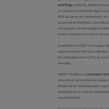
centrífugo
. Además, emplea la más 
no requieren lubricación alguna pa
80% las partes en movimiento, en c
sustancial en fiabilidad, una reduc
Comparado con tecnologías tradicio
puede comportar un ahorro de hast
La enfriadora YORK® YZ es capaz d
operan hasta el 99% de su tiempo a
tan reducidas como 4.5ºC, lo cual i
mercado.
YORK® YZ utiliza un
compresor centr
industria en las condiciones reales
debajo de las del evaporador, supr
simplificando el sistema, reduciend
mantenimiento.