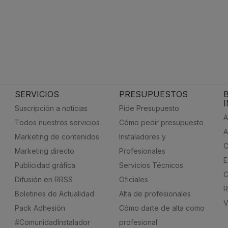
SERVICIOS
PRESUPUESTOS
Suscripción a noticias
Pide Presupuesto
A
Todos nuestros servicios
Cómo pedir presupuesto
A
Marketing de contenidos
Instaladores y
C
Marketing directo
Profesionales
E
Publicidad gráfica
Servicios Técnicos
C
Difusión en RRSS
Oficiales
R
Boletines de Actualidad
Alta de profesionales
V
Pack Adhesión
Cómo darte de alta como
#ComunidadInstalador
profesional