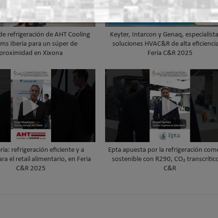
de refrigeración de AHT Cooling
Keyter, Intarcon y Genaq, especialist
ms Iberia para un súper de
soluciones HVAC&R de alta eficienci
proximidad en Xixona
Feria C&R 2025
ia: refrigeración eficiente y a
Epta apuesta por la refrigeración come
a el retail alimentario, en Feria
sostenible con R290, CO₂ transcrític
C&R 2025
C&R