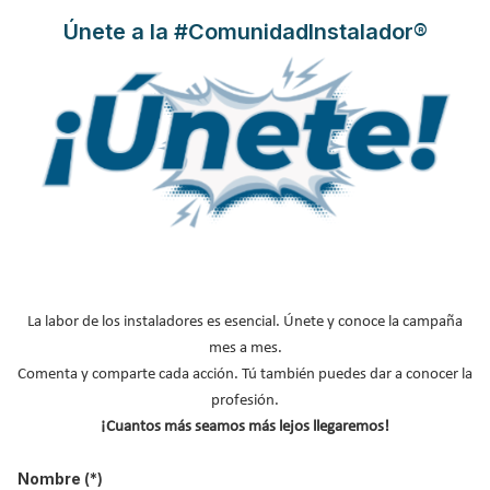
independientes
Únete a la #ComunidadInstalador®
Publicado en
Calefacción
08 Sep 2020
La labor de los instaladores es esencial. Únete y conoce la campaña
Orkli
presenta el
PKOM⁴
, uno de los equipos más completos del
mes a mes.
mercado. Capaz de aunar un sistema de
ventilación con
Comenta y comparte cada acción. Tú también puedes dar a conocer la
recuperación de calor
, uno de
calefacción
, otro de
profesión.
refrescamiento
y, por último, uno de
producción de ACS
, en un
¡Cuantos más seamos más lejos llegaremos!
único equipo y en tan sólo 0,75m², con certificado del
Passive
House Institute.
Nombre
(*)