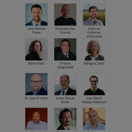
José Ramón
Alejandro San
José Luis
Freire
Vicente
Gutiérrez
Villanueva
Miren Rivas
Ernesto
Milagros Sanz
Sanguinetti
Dr. Iyad Al-Attar
Javier García
Juan María
Breva
Hidalgo Betanzos