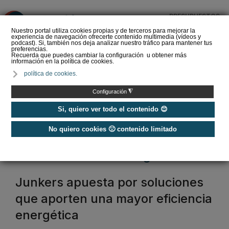
PRESUPUESTOS
❌
Nuestro portal utiliza cookies propias y de terceros para mejorar la
experiencia de navegación ofrecerte contenido multimedia (vídeos y
podcast). Si, también nos deja analizar nuestro tráfico para mantener tus
preferencias.
Recuerda que puedes cambiar la configuración u obtener más
información en la política de cookies.
La Liga de los
política de cookies.
Instaladores: Los Titanes
del Amperio (Episodio 3)
◮
Configuración
Si, quiero ver todo el contenido 😊
No quiero cookies 🙁 contenido limitado
Home
/
Etiquetas
/
bomba de calor aire agua
bomba de calor aire agua
Junkers apuesta por soluciones
que aporten una mayor eficiencia
energética