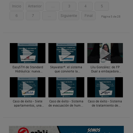
Inicio
Anterior
…
3
4
5
6
7
…
Siguiente
Final
Página 5 de 28
EasySTH de Standard
Skywater®: el sistema
Lilu González: de FP
Hidráulica: nueva
que convierte la
Dual a embajadora
generación en sistemas
cubierta en una
#ComunidadInstalador®
de expansión para
infraestructura activa de
| Mecatrónica Industrial
tuberías PEX
gestión del agua...
Caso de éxito - Siete
Caso de éxito - Sistema
Caso de éxito - Sistema
apartamentos, una
de evacuación de humos
de tratamiento de
decisión: instalación de
de grupos electrógenos
aguas residuales en un
ACS confortable, flexible
en una fábrica de vidrios
hotel de Málaga
y pens...
e...