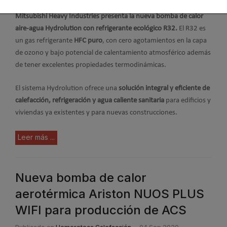
Mitsubishi Heavy Industries presenta la nueva bomba de calor
aire-agua Hydrolution con refrigerante ecológico R32.
El R32 es
un gas refrigerante
HFC puro
, con cero agotamientos en la capa
de ozono y bajo potencial de calentamiento atmosférico además
de tener excelentes propiedades termodinámicas.
El sistema Hydrolution ofrece una
solución integral y eficiente de
calefacción, refrigeración y agua caliente sanitaria
para edificios y
viviendas ya existentes y para nuevas construcciones.
Leer más ...
Nueva bomba de calor
aerotérmica Ariston NUOS PLUS
WIFI para producción de ACS