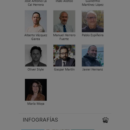
José Antonio La
Iñaki Alonso
Guillermo
Cal Herrera
Martínez López
Alberto Vázquez
Manuel Herrero
Pablo Espiñeira
Garea
Fuerte
Oliver Style
Gaspar Martín
Javier Hernanz
María Moya
INFOGRAFÍAS