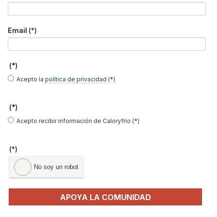
Leer más ...
Email
(*)
Hydrolution, la nueva bomba de
calor con refrigerante R32 de
(*)
Mitsubishi Heavy Industries
Acepto la
política de privacidad
(*)
Publicado en
Hemeroteca Calefacción
07 Sep 2020
(*)
Acepto recibir información de Caloryfrio (*)
(*)
No soy un robot
APOYA LA COMUNIDAD