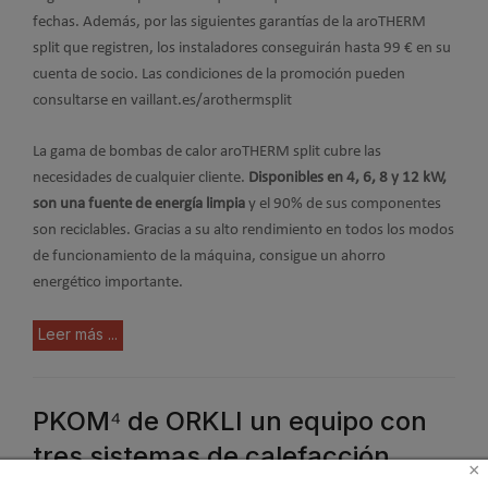
fechas. Además, por las siguientes garantías de la aroTHERM
split que registren, los instaladores conseguirán hasta 99 € en su
cuenta de socio. Las condiciones de la promoción pueden
consultarse en vaillant.es/arothermsplit
La gama de bombas de calor aroTHERM split cubre las
necesidades de cualquier cliente.
Disponibles en 4, 6, 8 y 12 kW,
son una fuente de energía limpia
y el 90% de sus componentes
son reciclables. Gracias a su alto rendimiento en todos los modos
de funcionamiento de la máquina, consigue un ahorro
energético importante.
Leer más ...
PKOM⁴ de ORKLI un equipo con
tres sistemas de calefacción
×