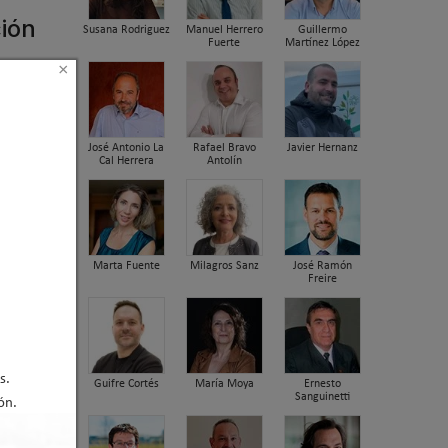
ión
Susana Rodriguez
Manuel Herrero
Guillermo
Fuerte
Martínez López
×
José Antonio La
Rafael Bravo
Javier Hernanz
Cal Herrera
Antolín
Marta Fuente
Milagros Sanz
José Ramón
Freire
s.
Guifre Cortés
María Moya
Ernesto
Sanguinetti
ón.