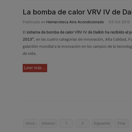
La bomba de calor VRV IV de Dai
Publicado en
Hemeroteca Aire Acondicionado
03 Oct 2013
El
sistema de bomba de calor VRV IV de Daikin ha recibido el 
2013"
, en las cuatro categorías de Innovación, Alta Calidad, F
galardón mundial a la innovación en los campos de la tecnología
de vida.
Leer más ...
Inicio
Anterior
1
2
Siguiente
Final