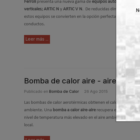
Ferroli
presenta una nueva gama de
equipos autónomos de bo
verticales; ARTIC N
y
ARTIC V N
. De reducidas dimensiones y 
N
estos equipos se convierten en la opción perfecta para cualqui
conductos.
Leer más ...
Bomba de calor aire - aire
Publicado en
Bomba de Calor
26 Ago 2015
Las bombas de calor aerotérmicas obtienen el calor de la energ
ambiente. Una
bomba a calor aire-aire
recupera el calor del ext
nivel de temperatura más elevado en el aire ambiente haciendo
local.
Leer más ...