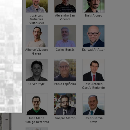
José Luis
Alejandro San
Iñaki Alonso
Gutiérrez
Vicente
Villanueva
Alberto Vázquez
Carles Borrás
Dr. Iyad Al-Attar
Garea
Oliver Style
Pablo Espiñeira
José Antonio
García Redondo
Juan María
Gaspar Martín
Javier García
Hidalgo Betanzos
Breva