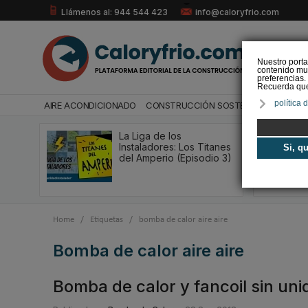
Llámenos al: 944 544 423
info@caloryfrio.com
Nuestro porta
contenido mul
preferencias.
Recuerda que 
política 
AIRE ACONDICIONADO
CONSTRUCCIÓN SOSTENIBLE
ENERGÍ
La Liga de los
Instaladores: Los Titanes
Si, q
del Amperio (Episodio 3)
Home
/
Etiquetas
/
bomba de calor aire aire
bomba de calor aire aire
Bomba de calor y fancoil sin uni