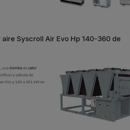
aire Syscroll Air Evo Hp 140-360 de
, una
bomba
de
calor
oríficos y válvula de
 en frio y 145 a 361 kW en