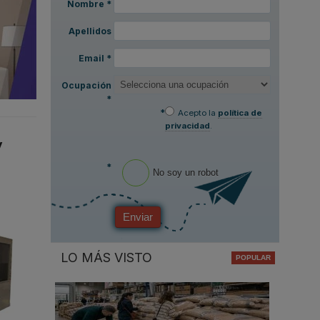
Nombre
*
Apellidos
Email
*
Ocupación
*
*
Acepto la
política de
privacidad
.
y
*
No soy un robot
Enviar
LO MÁS VISTO