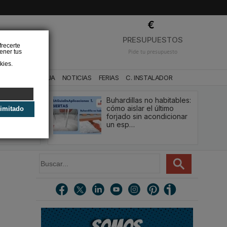
❌
PRESUPUESTOS
frecerte
ener tus
Pide tu presupuesto
kies.
CA
BAÑO Y AGUA
NOTICIAS
FERIAS
C. INSTALADOR
Buhardillas no habitables:
qué le va a
cómo aislar el último
limitado
u
forjado sin acondicionar
estión y…
un esp…
B
u
s
c
a
r
.
.