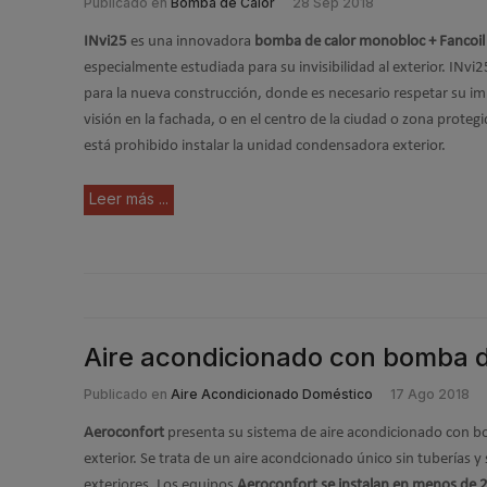
Publicado en
Bomba de Calor
28 Sep 2018
INvi25
es una innovadora
bomba de calor monobloc + Fancoil c
especialmente estudiada para su invisibilidad al exterior. INvi2
para la nueva construcción, donde es necesario respetar su im
visión en la fachada, o en el centro de la ciudad o zona prote
está prohibido instalar la unidad condensadora exterior.
Leer más ...
Aire acondicionado con bomba de
Publicado en
Aire Acondicionado Doméstico
17 Ago 2018
Aeroconfort
presenta su sistema de aire acondicionado con b
exterior. Se trata de un aire acondcionado único sin tuberías y 
exteriores. Los equipos
Aeroconfort se instalan en menos de 2