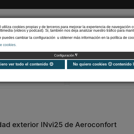
l utiliza cookies propias y de terceros para mejorar la experiencia de navegación o
timedia (vídeos y podcast). Si, también nos deja analizar nuestro tráfico para mant
puedes cambiar la configuración u obtener más información en la política de coo
de cookies.
AS RENOVABLES
CALEFACCIÓN
REFRIGERACIÓN
EFICIENCIA ENERGÉTI
◮
Configuración
Universo Aniversario - Un
Verifactu en
año, muchos momentos
climatización: 
uiero ver todo el contenido 😊
No quiero cookies 🙁 contenido 
exigir la ley a t
programa de g
dad exterior INvi25 de Aeroconfort