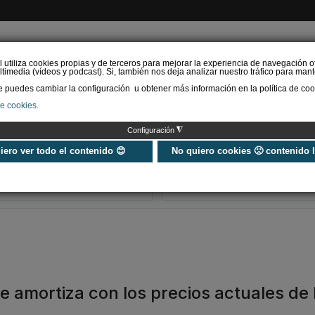
l utiliza cookies propias y de terceros para mejorar la experiencia de navegación o
timedia (vídeos y podcast). Si, también nos deja analizar nuestro tráfico para mant
puedes cambiar la configuración u obtener más información en la política de coo
de cookies.
AS RENOVABLES
CALEFACCIÓN
REFRIGERACIÓN
EFICIENCIA ENERGÉTI
◮
Configuración
Universo Aniversario - Un
Verifactu en
año, muchos momentos
climatización: 
uiero ver todo el contenido 😊
No quiero cookies 🙁 contenido 
exigir la ley a t
programa de g
e amortiza con los precios actuales de 