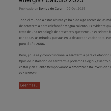
energía? Cálculo 2025
Publicado en
Bomba de Calor
09 Oct 2025
Todo el mundo a estas alturas ya ha oído algo acerca de las m
de aerotermia para calefacción y agua caliente. Es evidente qu
trata de una tecnología de presente y que tiene un excelente 
con todas las miradas puestas en la descarbonización total eu
para el año 2050.
Pero, ¿qué es y cómo funciona la aerotermia para calefacció
tipos de instalación de aerotermia podemos elegir? ¿Cuánto n
costar y en cuánto tiempo vamos a amortizar esta inversión? T
explicamos:
Leer más ...