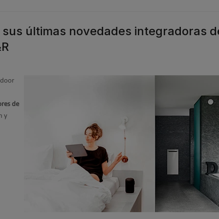
 sus últimas novedades integradoras d
&R
indoor
ores de
n y