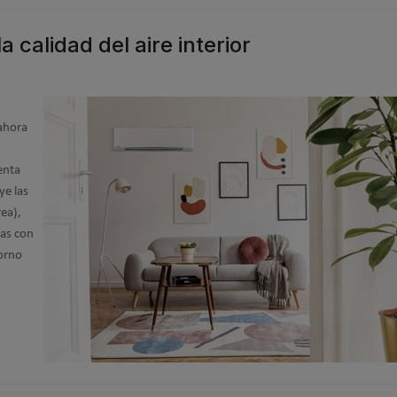
 calidad del aire interior
 ahora
enta
ye las
rea),
das con
orno