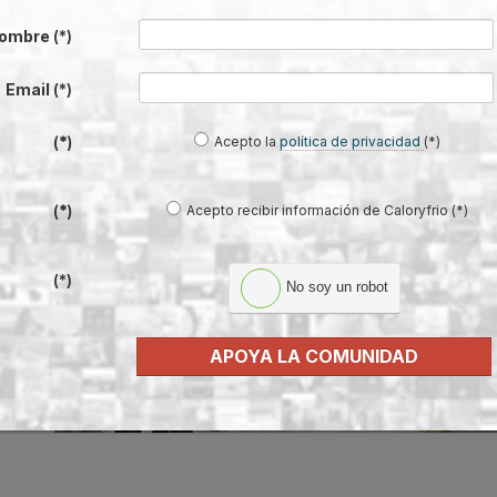
 en C&R ComfoClime Q, el sistema de
ombre
(*)
Email
(*)
nuevo
Acepto la
política de privacidad
(*)
(*)
ión
o en
Acepto recibir información de Caloryfrio (*)
(*)
lación,
uente.
La
tiene
(*)
No soy un robot
 los
APOYA LA COMUNIDAD
ece la