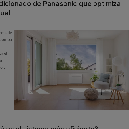
ndicionado de Panasonic que optimiza
sual
tema de
a bomba
r el
na
vo y
é es el sistema más eficiente?