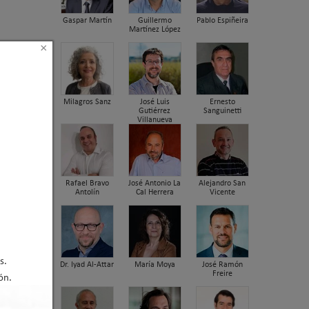
Gaspar Martín
Guillermo
Pablo Espiñeira
Martínez López
×
Milagros Sanz
José Luis
Ernesto
Gutiérrez
Sanguinetti
Villanueva
Rafael Bravo
José Antonio La
Alejandro San
Antolín
Cal Herrera
Vicente
s.
Dr. Iyad Al-Attar
María Moya
José Ramón
Freire
ón.