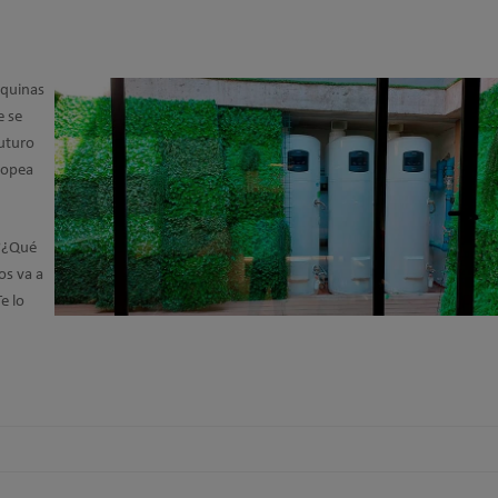
áquinas
e se
futuro
ropea
n?¿Qué
os va a
e lo