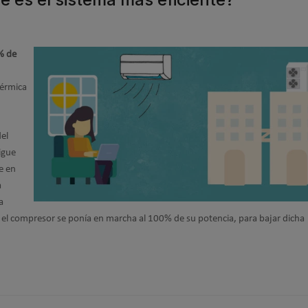
% de
térmica
del
igue
e en
a
a
el compresor se ponía en marcha al 100% de su potencia, para bajar dicha