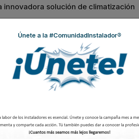
 innovadora solución de climatización
Únete a la #ComunidadInstalador®
olución
n,
:
, todo
ad
en
hnder
e.
a labor de los instaladores es esencial. Únete y conoce la campaña mes a me
menta y comparte cada acción. Tú también puedes dar a conocer la profesi
¡Cuantos más seamos más lejos llegaremos!