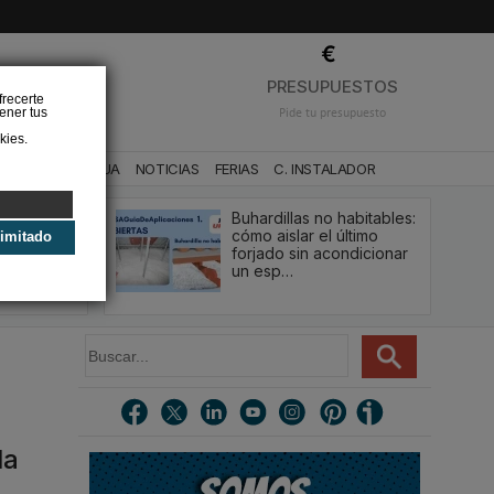
❌
PRESUPUESTOS
frecerte
ener tus
Pide tu presupuesto
kies.
CA
BAÑO Y AGUA
NOTICIAS
FERIAS
C. INSTALADOR
Buhardillas no habitables:
qué le va a
cómo aislar el último
limitado
u
forjado sin acondicionar
estión y…
un esp…
B
u
s
c
a
r
la
.
.