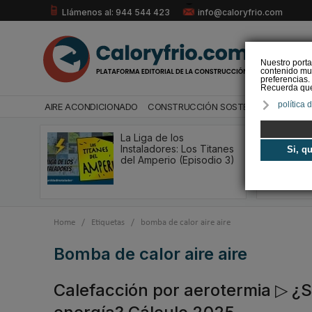
Llámenos al: 944 544 423
info@caloryfrio.com
Nuestro porta
contenido mul
preferencias.
Recuerda que 
política 
AIRE ACONDICIONADO
CONSTRUCCIÓN SOSTENIBLE
ENERGÍ
La Liga de los
Instaladores: Los Titanes
Si, q
del Amperio (Episodio 3)
Home
/
Etiquetas
/
bomba de calor aire aire
bomba de calor aire aire
Calefacción por aerotermia ▷ ¿S