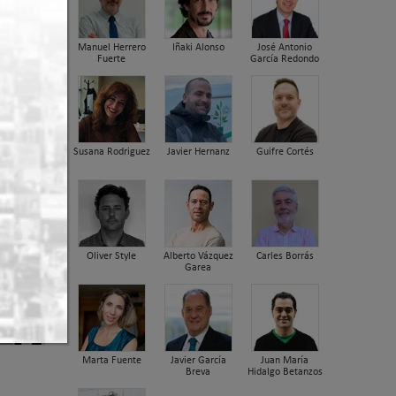
Manuel Herrero
Iñaki Alonso
José Antonio
Fuerte
García Redondo
Susana Rodriguez
Javier Hernanz
Guifre Cortés
Oliver Style
Alberto Vázquez
Carles Borrás
Garea
Marta Fuente
Javier García
Juan María
Breva
Hidalgo Betanzos