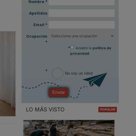
Nombre
*
Apellidos
Email
*
Ocupación
*
*
Acepto la
política de
privacidad
.
*
No soy un robot
Enviar
LO MÁS VISTO