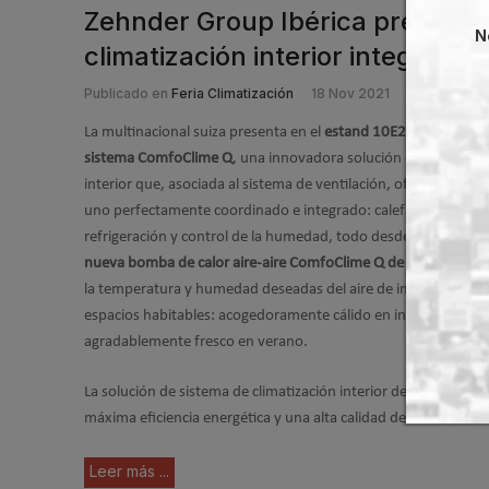
Zehnder Group Ibérica presenta
N
climatización interior integral
Publicado en
Feria Climatización
18 Nov 2021
La multinacional suiza presenta en el
estand 10E20 de C&R
el 
sistema ComfoClime Q
, una innovadora solución de climatizac
interior que, asociada al sistema de ventilación, ofrece un tod
uno perfectamente coordinado e integrado: calefacción, venti
refrigeración y control de la humedad, todo desde una sola f
nueva bomba de calor aire-aire ComfoClime Q de Zehnder
man
la temperatura y humedad deseadas del aire de impulsión para
espacios habitables: acogedoramente cálido en invierno o
agradablemente fresco en verano.
La solución de sistema de climatización interior de Zehnder ofr
máxima eficiencia energética y una alta calidad de aire.
Leer más ...