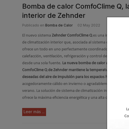
Bomba de calor ComfoClime Q, la
interior de Zehnder
Publicado en
Bomba de Calor
02 May 2022
El nuevo sistema
Zehnder ComfoClime Q
es una innovadora s
de climatización interior que, asociada al sistema de ventilació
ofrece un todo en uno perfectamente coordinado e integrado
calefacción, ventilación, refrigeración y control de la humedad
desde una sola fuente.
La nueva bomba de calor aire-aire
ComfoClime Q de Zehnder mantiene la temperatura y humed
deseadas del aire de impulsión para los espacios habitables
:
acogedoramente cálido en invierno o agradablemente fresco 
verano. La solución de sistema de climatización interior de Ze
ofrece la máxima eficiencia energética y una alta calidad de air
L
Leer más ...
Co