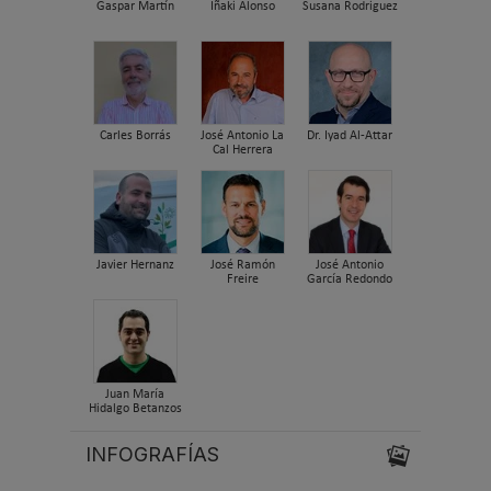
Gaspar Martín
Iñaki Alonso
Susana Rodriguez
Carles Borrás
José Antonio La
Dr. Iyad Al-Attar
Cal Herrera
Javier Hernanz
José Ramón
José Antonio
Freire
García Redondo
Juan María
Hidalgo Betanzos
INFOGRAFÍAS