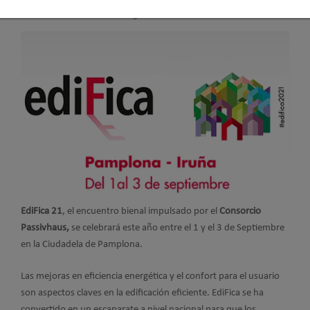
Publicado en
Ferias
20 Ago 2021
EdiFica 21
, el encuentro bienal impulsado por el
Consorcio
Passivhaus,
se celebrará este año entre el 1 y el 3 de Septiembre
en la Ciudadela de Pamplona.
Las mejoras en eficiencia energética y el confort para el usuario
son aspectos claves en la edificación eficiente. EdiFica se ha
convertido en un escaparate a nivel nacional para que los