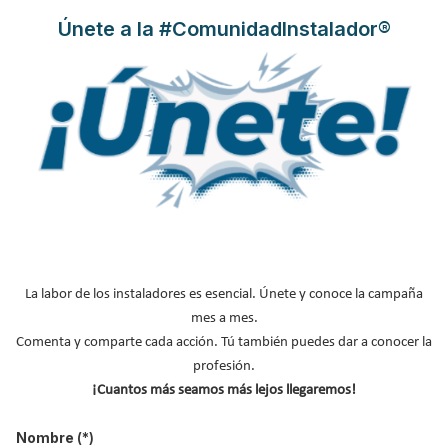
Únete a la #ComunidadInstalador®
Cuenta atrás para EdiFica 21, la
cita de referencia en edificación
sostenible
Publicado en
Ferias
26 Ago 2021
La labor de los instaladores es esencial. Únete y conoce la campaña
mes a mes.
Comenta y comparte cada acción. Tú también puedes dar a conocer la
profesión.
¡Cuantos más seamos más lejos llegaremos!
Nombre
(*)
Ya está en marcha la cuenta atrás para el inicio de
EdiFica 21
al