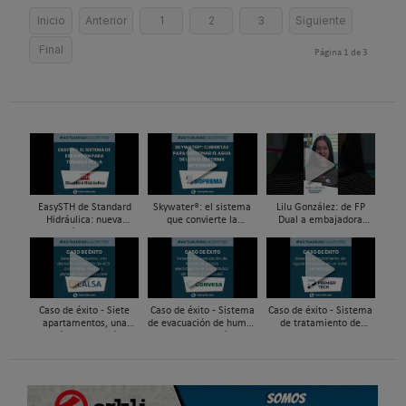
Inicio
Anterior
1
2
3
Siguiente
Final
Página 1 de 3
EasySTH de Standard
Skywater®: el sistema
Lilu González: de FP
Hidráulica: nueva
que convierte la
Dual a embajadora
generación en sistemas
cubierta en una
#ComunidadInstalador®
de expansión para
infraestructura activa de
| Mecatrónica Industrial
tuberías PEX
gestión del agua...
Caso de éxito - Siete
Caso de éxito - Sistema
Caso de éxito - Sistema
apartamentos, una
de evacuación de humos
de tratamiento de
decisión: instalación de
de grupos electrógenos
aguas residuales en un
ACS confortable, flexible
en una fábrica de vidrios
hotel de Málaga
y pens...
e...