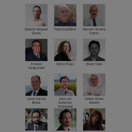
Alberto Vázquez
Pablo Espiñeira
Manuel Herrero
Garea
Fuerte
Ernesto
Miren Rivas
Oliver Style
Sanguinetti
Javier García
José Luis
Rafael Bravo
Breva
Gutiérrez
Antolín
Villanueva