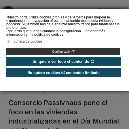
PRESUPUESTOS
❌
Nuestro portal utiliza cookies propias y de terceros para mejorar la
experiencia de navegación ofrecerte contenido multimedia (vídeos y
podcast). Si, también nos deja analizar nuestro tráfico para mantener tus
preferencias.
Recuerda que puedes cambiar la configuración u obtener más
información en la política de cookies.
La Liga de los
política de cookies.
Instaladores: Los Titanes
del Amperio (Episodio 3)
◮
Configuración
Si, quiero ver todo el contenido 😊
No quiero cookies 🙁 contenido limitado
Home
/
Etiquetas
/
consorcio passivhaus
consorcio passivhaus
Consorcio Passivhaus pone el
foco en las viviendas
industrializadas en el Día Mundial