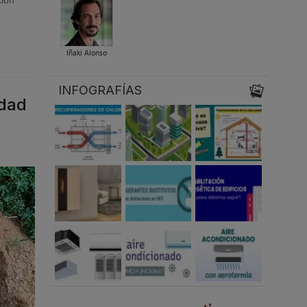
ción
Iñaki Alonso
INFOGRAFÍAS
idad