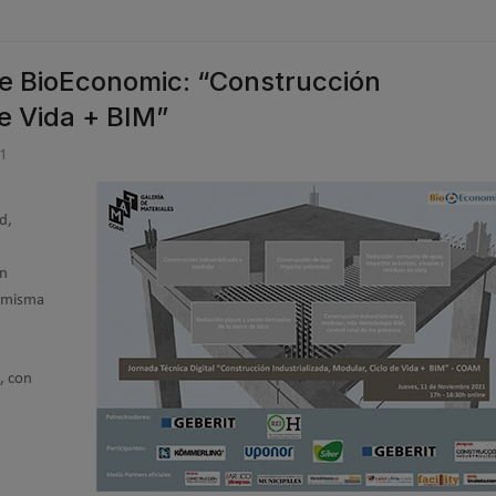
e BioEconomic: “Construcción
de Vida + BIM”
1
d,
on
a misma
, con