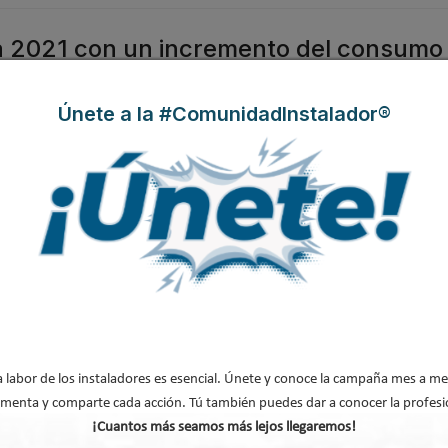
rá 2021 con un incremento del consumo 
Únete a la #ComunidadInstalador®
rimeros
últimos
s estas
ncial
os por
perado
nida a
a labor de los instaladores es esencial. Únete y conoce la campaña mes a me
ación
menta y comparte cada acción. Tú también puedes dar a conocer la profesi
 más
¡Cuantos más seamos más lejos llegaremos!
ro preveía un ‘crecimiento cero’. En el escenario actual,
desde Oficemen se