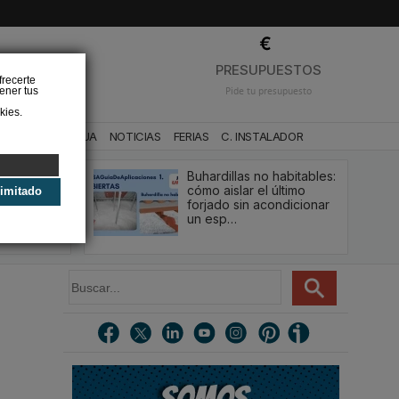
❌
PRESUPUESTOS
frecerte
ener tus
Pide tu presupuesto
kies.
CA
BAÑO Y AGUA
NOTICIAS
FERIAS
C. INSTALADOR
Buhardillas no habitables:
qué le va a
cómo aislar el último
limitado
u
forjado sin acondicionar
estión y…
un esp…
B
u
s
c
a
r
.
.