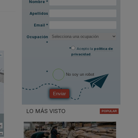
Nombre
*
Apellidos
Email
*
Ocupación
*
*
Acepto la
política de
privacidad
.
*
No soy un robot
Enviar
LO MÁS VISTO