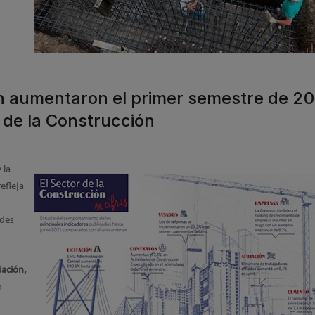
ón aumentaron el primer semestre de 2
 de la Construcción
 la
efleja
ndes
iación,
n