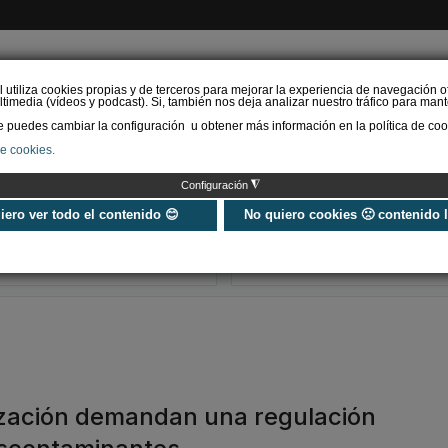
l utiliza cookies propias y de terceros para mejorar la experiencia de navegación o
timedia (vídeos y podcast). Si, también nos deja analizar nuestro tráfico para mant
puedes cambiar la configuración u obtener más información en la política de coo
de cookies.
AS RENOVABLES
CALEFACCIÓN
REFRIGERACIÓN
EFICIENCIA ENERGÉTI
◮
Configuración
Universo Aniversario - Un
Verifactu en
año, muchos momentos
climatización: 
uiero ver todo el contenido 😊
No quiero cookies 🙁 contenido 
exigir la ley a t
programa de g
ización demandan una regulación