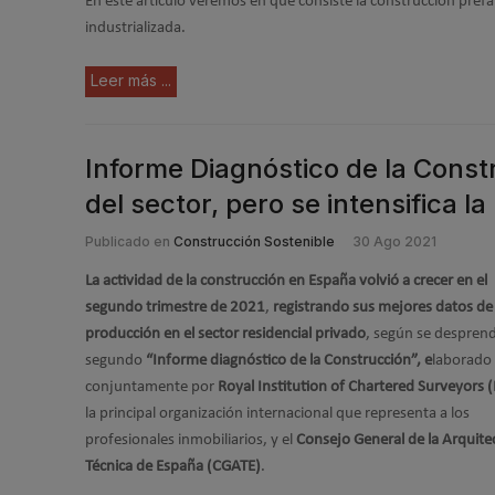
En este artículo veremos en qué consiste la construcción pref
industrializada.
Leer más ...
Informe Diagnóstico de la Const
del sector, pero se intensifica l
Publicado en
Construcción Sostenible
30 Ago 2021
La actividad de la construcción en España volvió a crecer en el
segundo trimestre de 2021
,
registrando sus mejores datos de
producción en el sector residencial privado
, según se desprend
segundo
“Informe diagnóstico de la Construcción”, e
laborado
conjuntamente por
Royal Institution of Chartered Surveyors 
la principal organización internacional que representa a los
profesionales inmobiliarios, y el
Consejo General de la Arquite
Técnica de España (CGATE)
.