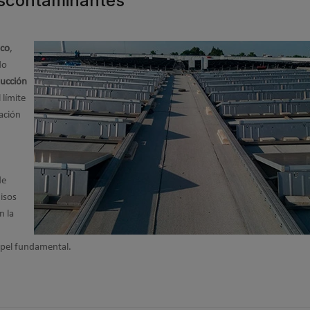
descontaminantes
ico
,
do
ucción
 límite
ación
de
isos
n la
apel fundamental.