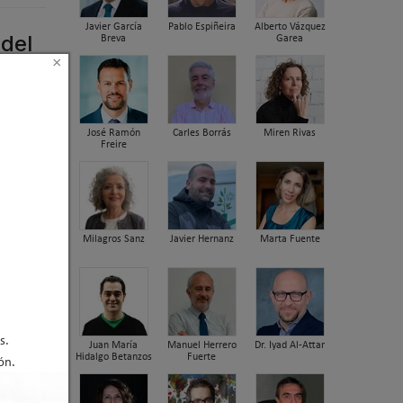
Javier García
Pablo Espiñeira
Alberto Vázquez
del
Breva
Garea
×
José Ramón
Carles Borrás
Miren Rivas
Freire
Milagros Sanz
Javier Hernanz
Marta Fuente
s.
Juan María
Manuel Herrero
Dr. Iyad Al-Attar
Hidalgo Betanzos
Fuerte
ón.
 estima