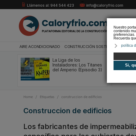
Llámenos al: 944 544 423
info@caloryfrio.com
Nuestro porta
contenido mul
preferencias.
Recuerda que 
política 
AIRE ACONDICIONADO
CONSTRUCCIÓN SOSTENIBLE
ENERGÍ
La Liga de los
Instaladores: Los Titanes
Si, q
del Amperio (Episodio 3)
Home
/
Etiquetas
/
construccion de edificios
construccion de edificios
Los fabricantes de impermeabil