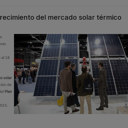
recimiento del mercado solar térmico
an
ores
 al 18
o solar
ción de
del
Plan
2023.