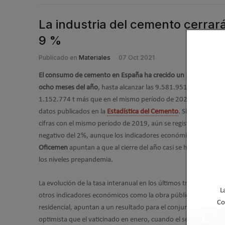
La industria del cemento cerra
9 %
Publicado en
Materiales
07 Oct 2021
El consumo de cemento en España ha crecido un 13% en los p
ocho meses del año
, hasta alcanzar las 9.581.951 toneladas,
1.152.774 t más que en el mismo período de 2020, según los 
datos publicados en la
Estadística del Cemento
. Si comparamo
cifras con el mismo período de 2019, aún se registra un difere
negativo del 2%, aunque los indicadores económicos manejad
Oficemen
apuntan a que al cierre del año casi se habrán recu
los niveles prepandemia.
La evolución de la tasa interanual en los últimos tres meses, u
L
otros indicadores económicos como la obra pública o la edific
Co
residencial, apuntan a un resultado para el conjunto de 2021
optimista que el vaticinado en enero, cuando el sector cemente