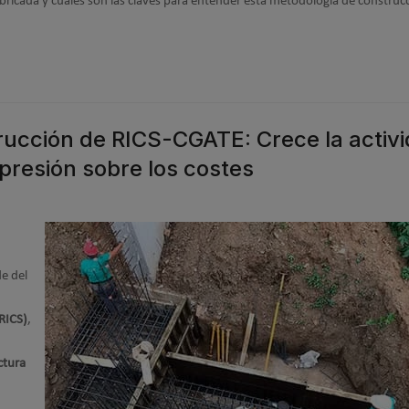
abricada y cuales son las claves para entender esta metodología de construc
rucción de RICS-CGATE: Crece la activ
a presión sobre los costes
e del
(RICS)
,
ctura