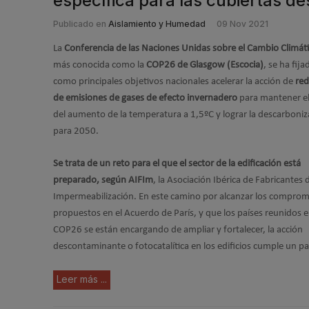
específica para las cubiertas 
Publicado en
Aislamiento y Humedad
09 Nov 2021
La
Conferencia de las Naciones Unidas sobre el Cambio Climát
más conocida como la
COP26 de Glasgow (Escocia)
, se ha fija
como principales objetivos nacionales acelerar la acción de
red
de emisiones de gases de efecto invernadero
para mantener el
del aumento de la temperatura a 1,5ºC y lograr la descarboniz
para 2050.
Se trata de un reto para el que el sector de la edificación está
preparado, según AIFIm
, la Asociación Ibérica de Fabricantes 
Impermeabilización. En este camino por alcanzar los comprom
propuestos en el Acuerdo de París, y que los países reunidos e
COP26 se están encargando de ampliar y fortalecer, la acción
descontaminante o fotocatalítica en los edificios cumple un p
Leer más ...