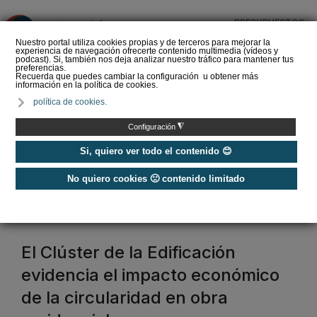
PRESUPUESTOS
❌
Nuestro portal utiliza cookies propias y de terceros para mejorar la
experiencia de navegación ofrecerte contenido multimedia (vídeos y
podcast). Si, también nos deja analizar nuestro tráfico para mantener tus
preferencias.
Recuerda que puedes cambiar la configuración u obtener más
información en la política de cookies.
La Liga de los
política de cookies.
Instaladores: Los Titanes
del Amperio (Episodio 3)
◮
Configuración
Si, quiero ver todo el contenido 😊
No quiero cookies 🙁 contenido limitado
Home
/
Etiquetas
/
construccion de edificios
construccion de edificios
El Clúster de la Edificación
evidencia el impacto económico
de la circularidad en obra