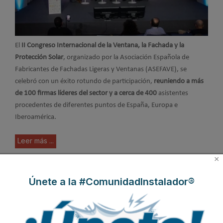
El
II Congreso Internacional de la Ventana, la Fachada y la
Protección Solar
, organizado por la Asociación Española de
Fabricantes de Fachadas Ligeras y Ventanas (ASEFAVE), se
celebró con un éxito rotundo de participación,
reuniendo a más
de 100 firmas líderes del sector y a cerca de 400
asistentes
procedentes de diferentes puntos de España, Europa e
Iberoamérica.
Leer más ...
×
Construcción industrializada.
Únete a la #ComunidadInstalador®
Claves, ventajas y ejemplos
actuales que marcan tendencia