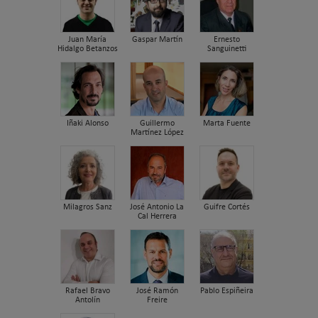
Juan María
Gaspar Martín
Ernesto
Hidalgo Betanzos
Sanguinetti
Iñaki Alonso
Guillermo
Marta Fuente
Martínez López
Milagros Sanz
José Antonio La
Guifre Cortés
Cal Herrera
Rafael Bravo
José Ramón
Pablo Espiñeira
Antolín
Freire