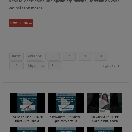
a consolidarse como una
opción aspiracional, sostenible
y cada
vez más sofisticada.
Leer más ...
Inicio
Anterior
1
2
3
4
5
Siguiente
Final
Página 1 de 5
EasySTH de Standard
Skywater®: el sistema
Lilu González: de FP
Hidráulica: nueva
que convierte la
Dual a embajadora
generación en sistemas
cubierta en una
#ComunidadInstalador®
de expansión para
infraestructura activa de
| Mecatrónica Industrial