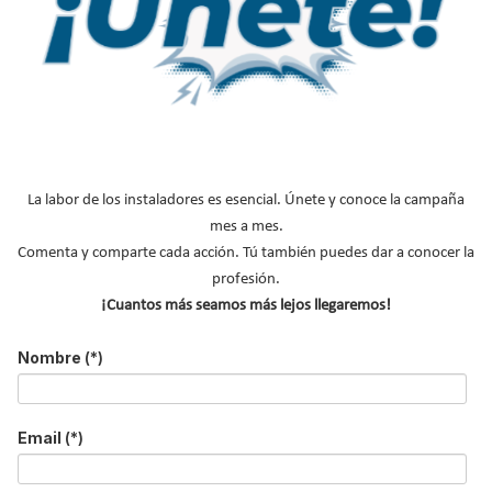
Publicado en
Construcción Sostenible
29 Oct 2025
La labor de los instaladores es esencial. Únete y conoce la campaña
mes a mes.
Comenta y comparte cada acción. Tú también puedes dar a conocer la
La
construcción industrializada se presenta como una solución a
profesión.
nivel global para reducir la huella de carbono y optimizar el uso
¡Cuantos más seamos más lejos llegaremos!
de recursos naturales
, permitiendo un mayor control de
materiales, minimizando residuos y mejorando el aislamiento de
Nombre
(*)
los edificios, a la vez que la producción en fábrica asegura una
mayor calidad, precisión y seguridad laboral
.
Email
(*)
En España, esta tendencia cobra especial relevancia ante la
escasez de mano de obra, los elevados costes de la construcción