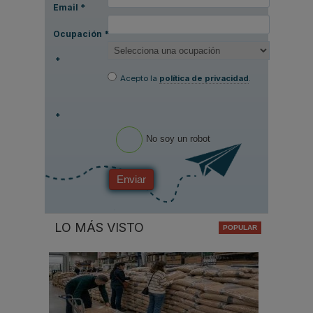
Email
*
Ocupación
*
*
Acepto la
política de privacidad
.
*
No soy un robot
Enviar
LO MÁS VISTO