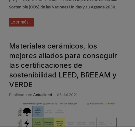
proyectos que estén en línea con los
Objetivos de Desarrollo
Sostenible (ODS) de las Naciones Unidas y su Agenda 2030
.
Leer más ...
Materiales cerámicos, los
mejores aliados para conseguir
las certificaciones de
sostenibilidad LEED, BREEAM y
VERDE
Publicado en
Actualidad
06 Jul 2021
×