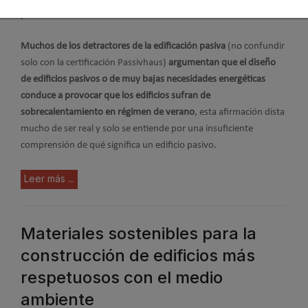
por delante de la torre Cornell Residential de Nueva York.
Muchos de los detractores de la edificación pasiva
(no confundir
solo con la certificación Passivhaus)
argumentan que el diseño
de edificios pasivos o de muy bajas necesidades energéticas
conduce a provocar que los edificios sufran de
sobrecalentamiento en régimen de verano
, esta afirmación dista
mucho de ser real y solo se entiende por una insuficiente
comprensión de qué significa un edificio pasivo.
Leer más ...
Materiales sostenibles para la
construcción de edificios más
respetuosos con el medio
ambiente