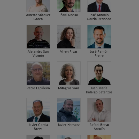
Alberto Vázquez
Iñaki Alonso
José Antonio
Garea
García Redondo
Alejandro San
Miren Rivas
José Ramón
Vicente
Freire
Pablo Espiñeira
Milagros Sanz
Juan María
Hidalgo Betanzos
Javier García
Javier Hernanz
Rafael Bravo
Breva
Antolín