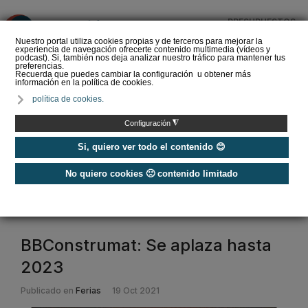
PRESUPUESTOS
❌
Nuestro portal utiliza cookies propias y de terceros para mejorar la
experiencia de navegación ofrecerte contenido multimedia (vídeos y
podcast). Si, también nos deja analizar nuestro tráfico para mantener tus
preferencias.
Recuerda que puedes cambiar la configuración u obtener más
información en la política de cookies.
La Liga de los
política de cookies.
Instaladores: Los Titanes
del Amperio (Episodio 3)
◮
Configuración
Si, quiero ver todo el contenido 😊
No quiero cookies 🙁 contenido limitado
Home
/
Etiquetas
/
edificios eficientes
edificios eficientes
BBConstrumat: Se aplaza hasta
2023
Publicado en
Ferias
19 Oct 2021