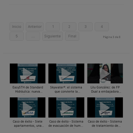
Inicio
Anterior
1
2
3
4
5
…
Siguiente
Final
Página 3 de 8
EasySTH de Standard
Skywater®: el sistema
Lilu González: de FP
Hidráulica: nueva
que convierte la
Dual a embajadora
generación en sistemas
cubierta en una
#ComunidadInstalador®
de expansión para
infraestructura activa de
| Mecatrónica Industrial
tuberías PEX
gestión del agua...
Caso de éxito - Siete
Caso de éxito - Sistema
Caso de éxito - Sistema
apartamentos, una
de evacuación de humos
de tratamiento de
decisión: instalación de
de grupos electrógenos
aguas residuales en un