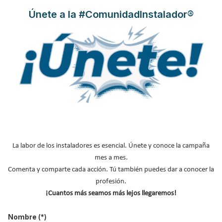
Únete a la #ComunidadInstalador®
La cerámica es sostenibilidad, un valor intrínseco a sus productos
y sistemas, gracias a sus características sociales, económicas y
medioambientales
. Es por ello que este tipo de material se ha
convertido en la elección perfecta de promotores y
constructores, además de arquitectos y aparejadores, para
conseguir certificar sus proyectos siguiendo los criterios de los
La labor de los instaladores es esencial. Únete y conoce la campaña
reconocidos
certificados de sostenibilidad de los edificios
mes a mes.
BREEAM, VERDE y LEED.
Comenta y comparte cada acción. Tú también puedes dar a conocer la
Leer más ...
profesión.
¡Cuantos más seamos más lejos llegaremos!
Nombre
(*)
Sobrecalentamiento de edificios