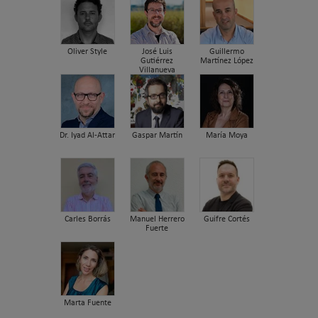
Oliver Style
José Luis
Guillermo
Gutiérrez
Martínez López
Villanueva
Dr. Iyad Al-Attar
Gaspar Martín
María Moya
Carles Borrás
Manuel Herrero
Guifre Cortés
Fuerte
Marta Fuente