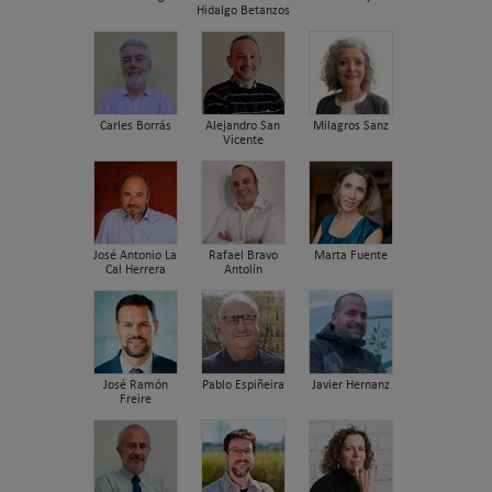
Hidalgo Betanzos
Carles Borrás
Alejandro San
Milagros Sanz
Vicente
José Antonio La
Rafael Bravo
Marta Fuente
Cal Herrera
Antolín
José Ramón
Pablo Espiñeira
Javier Hernanz
Freire