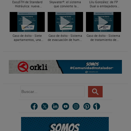
EasySTH de Standard
Skywater®: el sistema
Lilu González: de FP
Hidráulica: nueva
que convierte la
Dual a embajadora
generación en sistemas
cubierta en una
#ComunidadInstalador®
de expansión para
infraestructura activa de
| Mecatrónica Industrial
tuberías PEX
gestión del agua...
Caso de éxito - Siete
Caso de éxito - Sistema
Caso de éxito - Sistema
apartamentos, una
de evacuación de humos
de tratamiento de
decisión: instalación de
de grupos electrógenos
aguas residuales en un
ACS confortable, flexible
en una fábrica de vidrios
hotel de Málaga
y pens...
e...
B
u
s
c
a
r
.
.