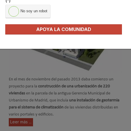
(*)
No soy un robot
APOYA LA COMUNIDAD
En el mes de noviembre del pasado 2013 daba comienzo un
proyecto para la
construcción de una urbanización de 220
viviendas
en la parcela de la antigua Gerencia Municipal de
Urbanismo de Madrid, que incluía
una instalación de geotermia
para el sistema de climatización
de las viviendas distribuidas en
varios portales y edificios.
Leer más ...