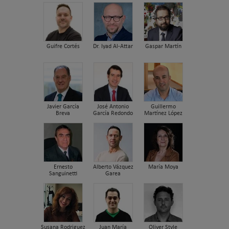
Guifre Cortés
Dr. Iyad Al-Attar
Gaspar Martín
Javier García
José Antonio
Guillermo
Breva
García Redondo
Martínez López
Ernesto
Alberto Vázquez
María Moya
Sanguinetti
Garea
Susana Rodriguez
Juan María
Oliver Style