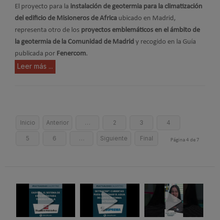
El proyecto para la
instalación de geotermia para la climatización
del edificio de Misioneros de Africa
ubicado en Madrid,
representa otro de los
proyectos emblemáticos en el ámbito de
la geotermia de la Comunidad de Madrid
y recogido en la Guía
publicada por
Fenercom
.
Leer más ...
Inicio
Anterior
…
2
3
4
5
6
…
Siguiente
Final
Página 4 de 7