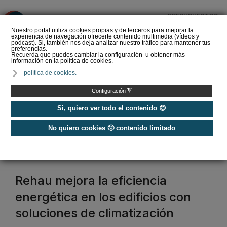
PRESUPUESTOS
❌
Nuestro portal utiliza cookies propias y de terceros para mejorar la
experiencia de navegación ofrecerte contenido multimedia (vídeos y
podcast). Si, también nos deja analizar nuestro tráfico para mantener tus
preferencias.
Recuerda que puedes cambiar la configuración u obtener más
información en la política de cookies.
La Liga de los
política de cookies.
Instaladores: Los Titanes
del Amperio (Episodio 3)
◮
Configuración
Si, quiero ver todo el contenido 😊
No quiero cookies 🙁 contenido limitado
Home
/
Etiquetas
/
geotermia
geotermia
Rehau mejora la eficiencia
energética en los edificios con
soluciones de climatización