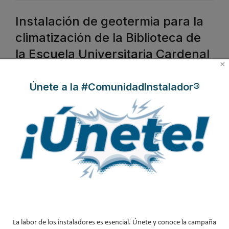
Instalación de geotermia para la
climatización de la Biblioteca de
la Escuela Universitaria Cardenal
×
Cisneros de Alcalá de Henares
Únete a la #ComunidadInstalador®
Publicado en
Hemeroteca Energías Renovables
23 Mar 2015
La labor de los instaladores es esencial. Únete y conoce la campaña