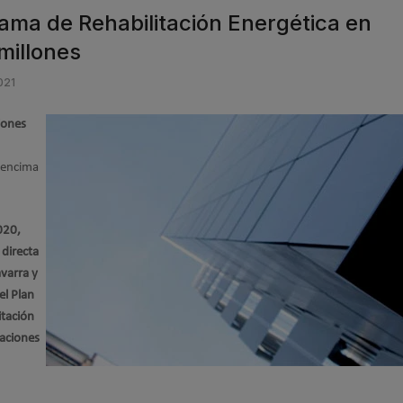
ama de Rehabilitación Energética en
 millones
021
iones
 encima
020,
 directa
varra y
el Plan
itación
aciones