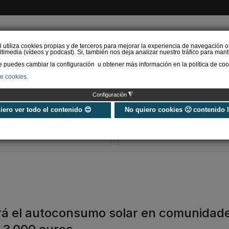
l utiliza cookies propias y de terceros para mejorar la experiencia de navegación o
timedia (vídeos y podcast). Si, también nos deja analizar nuestro tráfico para mant
puedes cambiar la configuración u obtener más información en la política de coo
de cookies.
AS RENOVABLES
CALEFACCIÓN
REFRIGERACIÓN
EFICIENCIA ENERGÉTI
◮
Configuración
Universo Aniversario - Un
Verifactu en
año, muchos momentos
climatización: 
uiero ver todo el contenido 😊
No quiero cookies 🙁 contenido 
exigir la ley a t
programa de g
á el autoconsumo solar en comunidad