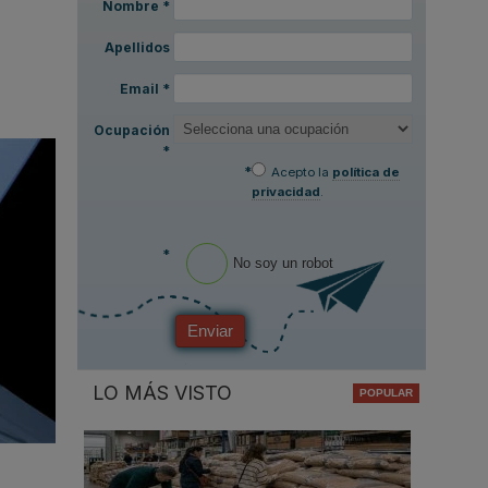
Nombre
*
Apellidos
Email
*
Ocupación
*
*
Acepto la
política de
privacidad
.
*
No soy un robot
Enviar
LO MÁS VISTO