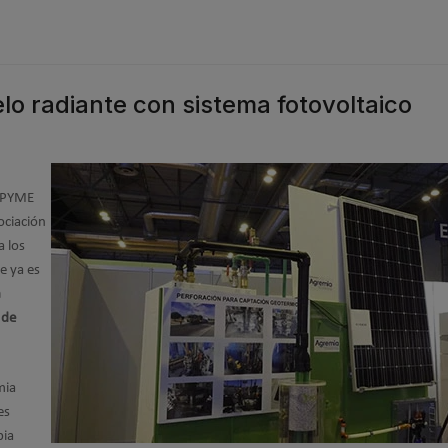
lo radiante con sistema fotovoltaico
 EPYME
sociación
a los
e ya es
n
 de
mia
es
pia