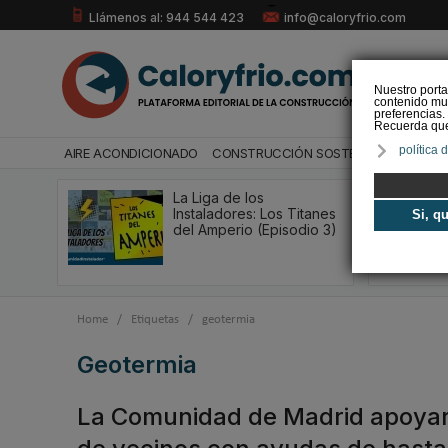
Llámenos al: 944 544 423
info@caloryfrio.com
Nuestro porta
contenido mul
preferencias.
Recuerda que 
política 
AIRE ACONDICIONADO
CONSTRUCCIÓN SOSTENIBLE
ENERGÍ
La Liga de los
Instaladores: Los Titanes
Si, q
del Amperio (Episodio 3)
Home
/
Etiquetas
/
geotermia
geotermia
La Comunidad de Madrid apoyar