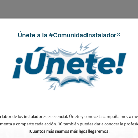
Únete a la #ComunidadInstalador®
-ENERGY EUROPE de reúne en el marco 
unió por tercera vez el
 la celebración de GeoEnergy
nizada en Francia donde
rgéticas tales como el
gico y la minería, entre
a labor de los instaladores es esencial. Únete y conoce la campaña mes a me
menta y comparte cada acción. Tú también puedes dar a conocer la profesi
¡Cuantos más seamos más lejos llegaremos!