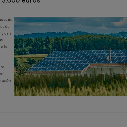
 3.000 euros
udas de
ías de
igida a
as
a la
bre
ara
ración