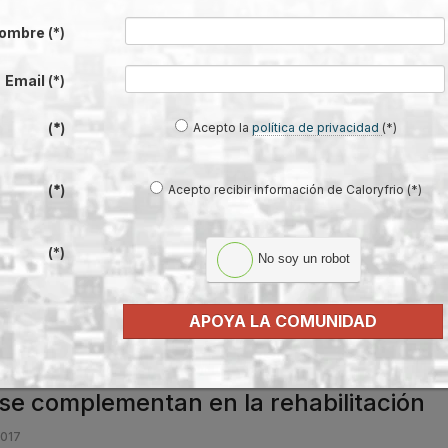
ombre
(*)
cias entre la bomba de calor aerotérmic
Email
(*)
Acepto la
política de privacidad
(*)
(*)
térmicas
y las hidrotérmicas
u denominación.
Acepto recibir información de Caloryfrio (*)
(*)
(*)
No soy un robot
APOYA LA COMUNIDAD
se complementan en la rehabilitación
2017