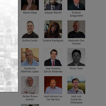
a y
María Moya
Gaspar Martín
Ernesto
Sanguinetti
Guifre Cortés
Susana Rodriguez
Alejandro San
Vicente
Guillermo
José Antonio
Oliver Style
Martínez López
García Redondo
Rafael Bravo
José Antonio La
José Luis
Antolín
Cal Herrera
Gutiérrez
Villanueva