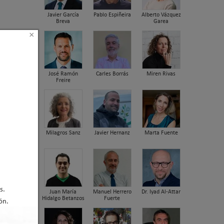
Javier García
Pablo Espiñeira
Alberto Vázquez
Breva
Garea
×
de
José Ramón
Carles Borrás
Miren Rivas
Freire
Milagros Sanz
Javier Hernanz
Marta Fuente
s.
Juan María
Manuel Herrero
Dr. Iyad Al-Attar
Hidalgo Betanzos
Fuerte
ón.