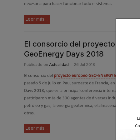
necesaria para hacer funcionar todo el sistema.
Leer más ...
El consorcio del proyecto GEO
GeoEnergy Days 2018
Publicado en
Actualidad
26 Jul 2018
El consorcio del
proyecto europeo GEO-ENERGY EUROPE
se re
pasado 5 de julio en Pau, suroeste de Francia, en el marco de
Days 2018, que es la principal conferencia internacional orga
participaron más de 300 agentes de diversas industrias geoene
petróleo y gas, la energía geotérmica, el almacenamiento geoló
otras.
L
Co
Leer más ...