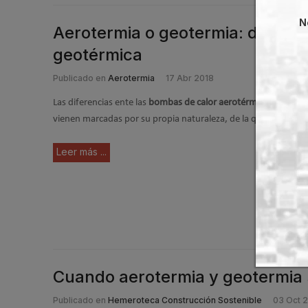
N
Aerotermia o geotermia: diferen
geotérmica
Publicado en
Aerotermia
17 Abr 2018
Las diferencias ente las
bombas de calor aerotérmicas
, las
geo
vienen marcadas por su propia naturaleza, de la que deriva s
Leer más ...
Cuando aerotermia y geotermia 
Publicado en
Hemeroteca Construcción Sostenible
03 Oct 