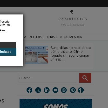
❌
PRESUPUESTOS
frecerte
ener tus
Pide tu presupuesto
kies.
CA
BAÑO Y AGUA
NOTICIAS
FERIAS
C. INSTALADOR
Buhardillas no habitables:
qué le va a
cómo aislar el último
limitado
u
forjado sin acondicionar
estión y…
un esp…
B
u
s
c
a
r
es
.
.