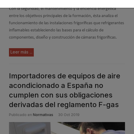
Con la seguridad, el mantenimiento y la eficiencia energética
entre los objetivos principales de la formación, ésta analiza el
funcionamiento de las instalaciones frigoríficas que refrigerantes
inflamables estableciendo las bases para el cálculo de
componentes, diseño y construcción de cámaras frigoríficas.
Leer más ...
Importadores de equipos de aire
acondicionado a España no
cumplen con sus obligaciones
derivadas del reglamento F-gas
Publicado en
Normativas
30 Oct 2019