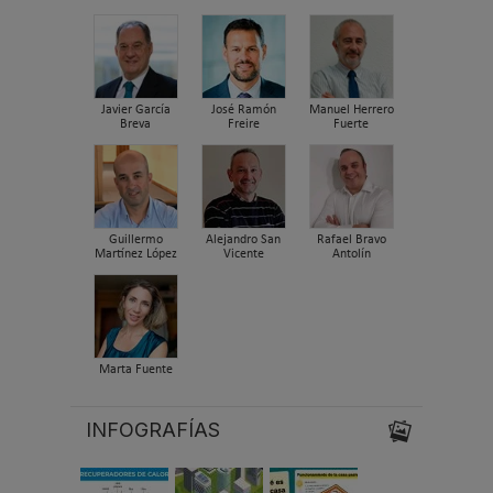
Javier García
José Ramón
Manuel Herrero
Breva
Freire
Fuerte
Guillermo
Alejandro San
Rafael Bravo
Martínez López
Vicente
Antolín
Marta Fuente
INFOGRAFÍAS