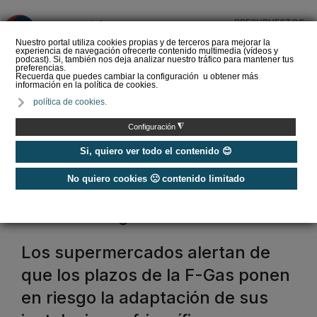
PRESUPUESTOS
❌
Nuestro portal utiliza cookies propias y de terceros para mejorar la
experiencia de navegación ofrecerte contenido multimedia (vídeos y
podcast). Si, también nos deja analizar nuestro tráfico para mantener tus
preferencias.
Recuerda que puedes cambiar la configuración u obtener más
información en la política de cookies.
La Liga de los
política de cookies.
Instaladores: Los Titanes
del Amperio (Episodio 3)
◮
Configuración
Si, quiero ver todo el contenido 😊
No quiero cookies 🙁 contenido limitado
Home
/
Etiquetas
/
normativa fgas
normativa fgas
Los supermercados alertan de
que los plazos de la F-Gas ponen
en riesgo la adaptación de sus