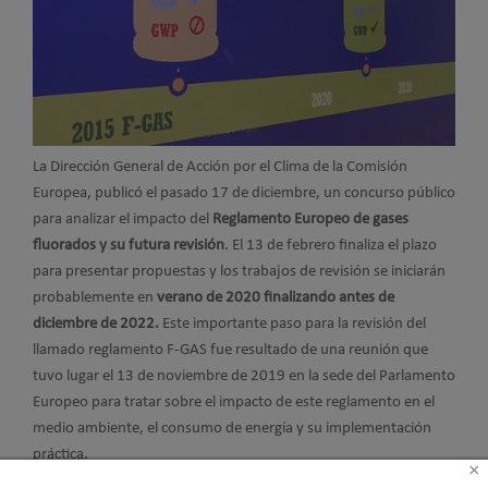
La Dirección General de Acción por el Clima de la Comisión
Europea, publicó el pasado 17 de diciembre, un concurso público
para analizar el impacto del
Reglamento Europeo de gases
fluorados y su futura revisión
. El 13 de febrero finaliza el plazo
para presentar propuestas y los trabajos de revisión se iniciarán
probablemente en
verano de 2020 finalizando antes de
diciembre de 2022.
Este importante paso para la revisión del
llamado reglamento F-GAS fue resultado de una reunión que
tuvo lugar el 13 de noviembre de 2019 en la sede del Parlamento
Europeo para tratar sobre el impacto de este reglamento en el
medio ambiente, el consumo de energía y su implementación
práctica.
×