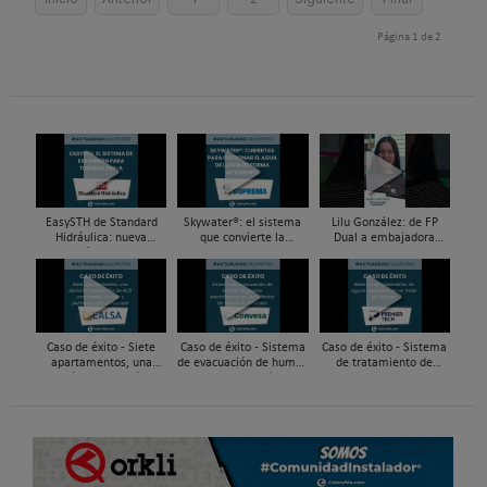
Página 1 de 2
EasySTH de Standard
Skywater®: el sistema
Lilu González: de FP
Hidráulica: nueva
que convierte la
Dual a embajadora
generación en sistemas
cubierta en una
#ComunidadInstalador®
de expansión para
infraestructura activa de
| Mecatrónica Industrial
tuberías PEX
gestión del agua...
Caso de éxito - Siete
Caso de éxito - Sistema
Caso de éxito - Sistema
apartamentos, una
de evacuación de humos
de tratamiento de
decisión: instalación de
de grupos electrógenos
aguas residuales en un
ACS confortable, flexible
en una fábrica de vidrios
hotel de Málaga
y pens...
e...