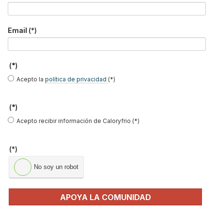
AEFYT y ACTECIR
Publicado en
Cursos
20 Nov 2019
Email
(*)
(*)
Acepto la
política de privacidad
(*)
(*)
Acepto recibir información de Caloryfrio (*)
(*)
El cuarto curso “Instalaciones frigoríficas con fluidos inflamables”
No soy un robot
llega a Barcelona, de la mano de la colaboración entre
AEFYT,
Asociación de Empresas del Frío y sus Tecnologías
, y
ACTECIR
,
APOYA LA COMUNIDAD
Associació Catalana de Tècnics en Energia, Climatizació i
Refrigeració
.