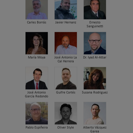
Carles Borrás
Javier Hernanz
Ernesto
Sanguinetti
María Moya
José Antonio La
Dr. Iyad Al-Attar
Cal Herrera
José Antonio
Guifre Cortés
Susana Rodriguez
García Redondo
Pablo Espiñeira
Oliver Style
Alberto Vázquez
Garea