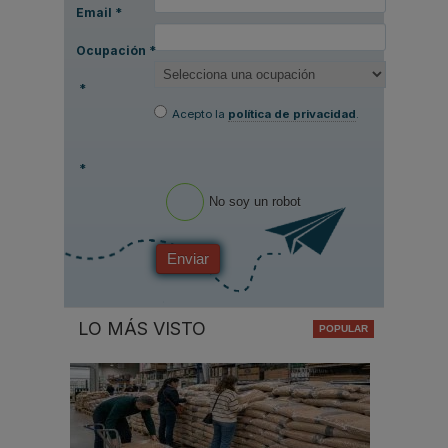
Email
*
Ocupación
*
*
Acepto la
política de privacidad
.
*
No soy un robot
Enviar
LO MÁS VISTO