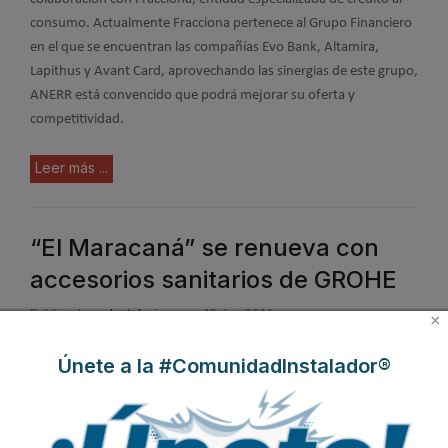
consumo. Actualmente Fracciona pertenece al Grupo Financiero
en el que se encuentran las compañías Evo Bank, Altamira,
Lapithus y Avant Card, aprovechando las sinergias de este grupo,
ANERR está convencido que podrá mejorar su oferta y
competitividad.
Leer más ...
“El Maracaná” se renueva con
accesorios sanitarios de GROHE
Publicado en
Instalaciones
18 Jun 2014
×
Únete a la #ComunidadInstalador®