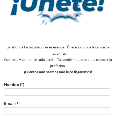
Actualmente, todos los ojos están puestos en
Brasil
, lugar del
Mundial de Fútbol
2014
. Uno de los centros de atención será el
La labor de los instaladores es esencial. Únete y conoce la campaña
estadio Jornalista Mário Filho, de Río de Janeiro, conocido como
mes a mes.
el
Maracaná
, el cuál acogerá la gran final del torneo. No es
Comenta y comparte cada acción. Tú también puedes dar a conocer la
posible predecir los dos equipos que llegarán a esta final pero, lo
profesión.
que es seguro es que
Grohe
estará presente en este estadio, ya
¡Cuantos más seamos más lejos llegaremos!
que su remodelación ha incluido la instalación de numerosos
sanitarios Grohe
en las instalaciones de este importante recinto.
Nombre
(*)
Leer más ...
Email
(*)
Habitat EcoHogar, mucho más