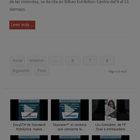
de las viviendas, se da cita en Bilbao Exhibition Centre del 9 al 11
demayo.
Leer más ...
Inicio
Anterior
…
6
7
8
Siguiente
Final
Página 8 de 8
EasySTH de Standard
Skywater®: el sistema
Lilu González: de FP
Hidráulica: nueva
que convierte la
Dual a embajadora
generación en sistemas
cubierta en una
#ComunidadInstalador®
de expansión para
infraestructura activa de
| Mecatrónica Industrial