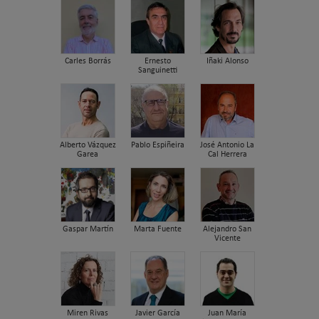
Carles Borrás
Ernesto
Iñaki Alonso
Sanguinetti
Alberto Vázquez
Pablo Espiñeira
José Antonio La
Garea
Cal Herrera
Gaspar Martín
Marta Fuente
Alejandro San
Vicente
Miren Rivas
Javier García
Juan María