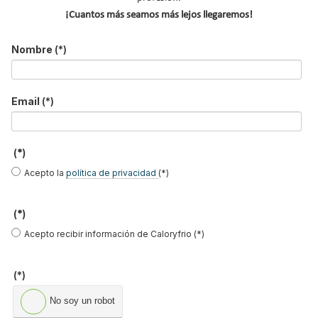
año y es la solución ideal para apartamentos, hoteles, hospitales,
¡Cuantos más seamos más lejos llegaremos!
despachos o cualquier otro local ya que sus modelos se adaptan
perfectamente a cualquier espacio.
Nombre
(*)
Leer más ...
Email
(*)
Catálogo 2015 de Systemair con
novedades en equipos de aire
(*)
acondicionado y ventilación
Acepto la
política de privacidad
(*)
Publicado en
Hemeroteca Aire Acondicionado
20 Ene 2015
(*)
Acepto recibir información de Caloryfrio (*)
(*)
No soy un robot