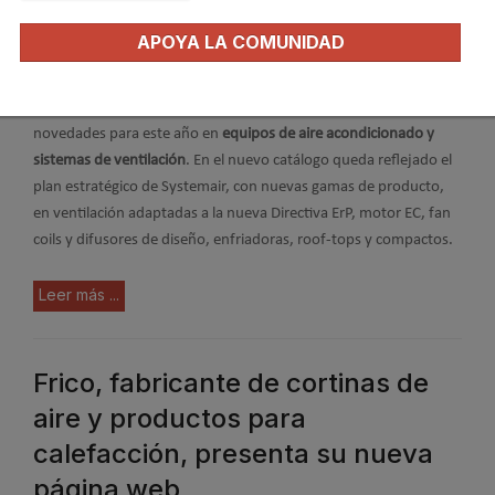
APOYA LA COMUNIDAD
Systemair
presenta su
nuevo catálogo tarifa 2015
con las
novedades para este año en
equipos de aire acondicionado y
sistemas de ventilación
.
En el nuevo catálogo queda reflejado el
plan estratégico de Systemair, con nuevas gamas de producto,
en ventilación adaptadas a la nueva Directiva ErP, motor EC, fan
coils y difusores de diseño, enfriadoras, roof-tops y compactos.
Leer más ...
Frico, fabricante de cortinas de
aire y productos para
calefacción, presenta su nueva
página web