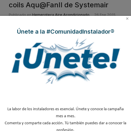
coils Aqu@FanII de Systemair
Publicado en
Hemeroteca Aire Acondicionado
26 Ene 2015
×
Únete a la #ComunidadInstalador®
Systemair presenta Aqu@FanII , la nueva gama de Fan Coils con
motor de nueva generación EC1 que proporciona calidad,
La labor de los instaladores es esencial. Únete y conoce la campaña
eficacia y fiabilidad en todos sus modelos.
La gama de fan coils
mes a mes.
Aqu@FanII para aire acondicionado está especialmente diseñada
Comenta y comparte cada acción. Tú también puedes dar a conocer la
para climatizar de manera agradable y eficaz a lo largo de todo el
profesión.