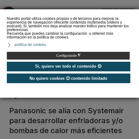
PRESUPUESTOS
❌
Nuestro portal utiliza cookies propias y de terceros para mejorar la
experiencia de navegación ofrecerte contenido multimedia (vídeos y
podcast). Si, también nos deja analizar nuestro tráfico para mantener tus
preferencias.
Recuerda que puedes cambiar la configuración u obtener más
información en la política de cookies.
La Liga de los
política de cookies.
Instaladores: Los Titanes
del Amperio (Episodio 3)
◮
Configuración
Si, quiero ver todo el contenido 😊
No quiero cookies 🙁 contenido limitado
Home
/
Etiquetas
/
systemair
systemair
Panasonic se alía con Systemair
para desarrollar enfriadoras y/o
bombas de calor más eficientes