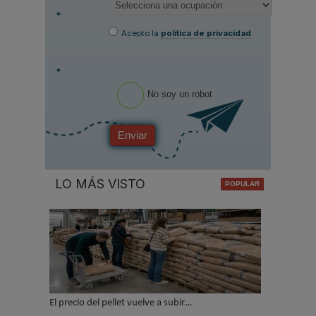
*
Acepto la
política de privacidad
.
*
No soy un robot
Enviar
LO MÁS VISTO
El precio del pellet vuelve a subir…