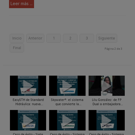
Leer más ...
Inicio
Anterior
1
2
3
Siguiente
Final
Página 2 de 3
EasySTH de Standard
Skywater®: el sistema
Lilu González: de FP
Hidráulica: nueva
que convierte la
Dual a embajadora
generación en sistemas
cubierta en una
#ComunidadInstalador®
de expansión para
infraestructura activa de
| Mecatrónica Industrial
tuberías PEX
gestión del agua...
Caso de éxito - Siete
Caso de éxito - Sistema
Caso de éxito - Sistema