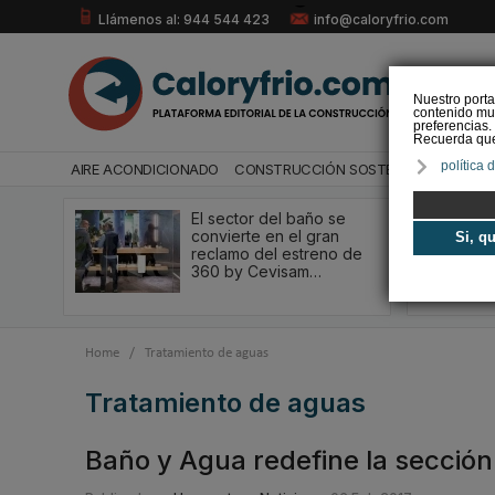
Llámenos al: 944 544 423
info@caloryfrio.com
Nuestro porta
contenido mul
preferencias.
Recuerda que 
política 
AIRE ACONDICIONADO
CONSTRUCCIÓN SOSTENIBLE
ENERGÍ
El sector del baño se
convierte en el gran
Si, q
reclamo del estreno de
360 by Cevisam…
Home
/
Tratamiento de aguas
tratamiento de aguas
Baño y Agua redefine la sección