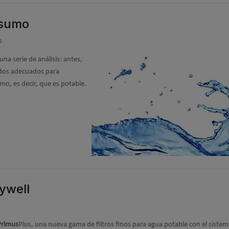
nsumo
3
na serie de análisis: antes,
todos adecuados para
umo, es decir, que es potable.
eywell
Primus
Plus, una nueva gama de filtros finos para agua potable con el siste