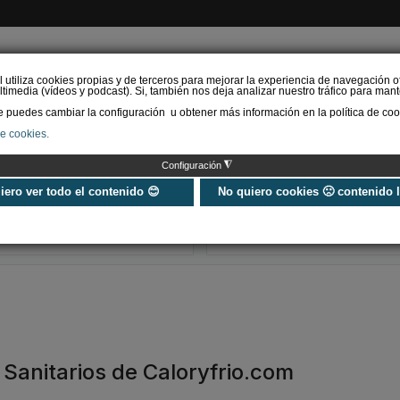
l utiliza cookies propias y de terceros para mejorar la experiencia de navegación o
timedia (vídeos y podcast). Si, también nos deja analizar nuestro tráfico para mant
puedes cambiar la configuración u obtener más información en la política de coo
de cookies.
AS RENOVABLES
CALEFACCIÓN
REFRIGERACIÓN
EFICIENCIA ENERGÉTI
◮
Configuración
Mantenimiento de
Grifería y esp
piscinas: desinfección
en 2026: integr
uiero ver todo el contenido 😊
No quiero cookies 🙁 contenido 
¿Qué debes saber?
minimalismo en
Decor
 Sanitarios de Caloryfrio.com