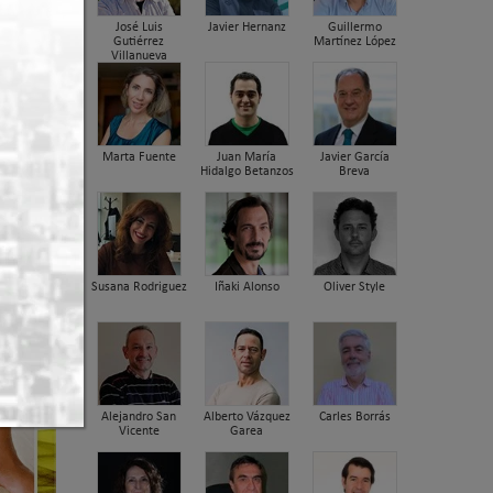
José Luis
Javier Hernanz
Guillermo
Gutiérrez
Martínez López
Villanueva
Marta Fuente
Juan María
Javier García
Hidalgo Betanzos
Breva
e
Susana Rodriguez
Iñaki Alonso
Oliver Style
Alejandro San
Alberto Vázquez
Carles Borrás
Vicente
Garea