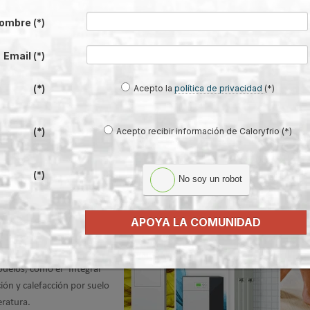
 cocina para instalar la
ombre
(*)
Email
(*)
Acepto la
política de privacidad
(*)
(*)
Acepto recibir información de Caloryfrio (*)
(*)
 Sanitaria y Calefacción con GEMAH® d
(*)
No soy un robot
iliza la hidrotermia para la
APOYA LA COMUNIDAD
nte energético de las aguas
mismas para inodoros, con lo
odelos, como el "Integral"
ón y calefacción por suelo
eratura.