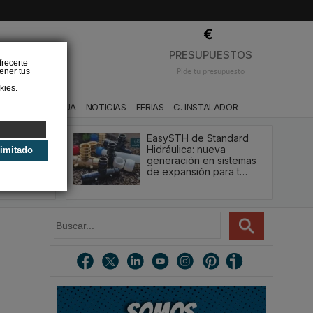
❌
PRESUPUESTOS
frecerte
ener tus
Pide tu presupuesto
kies.
CA
BAÑO Y AGUA
NOTICIAS
FERIAS
C. INSTALADOR
acio ducha
EasySTH de Standard
ación y
Hidráulica: nueva
limitado
 Casa
generación en sistemas
de expansión para t…
B
u
s
c
a
r
.
.