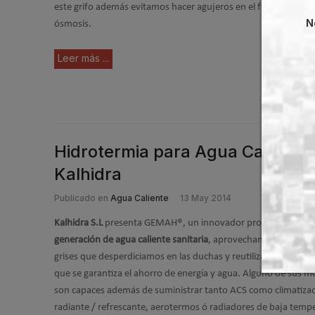
este grifo además evitamos hacer agujeros en el fregadero de la
N
ósmosis.
Leer más ...
Hidrotermia para Agua Caliente
Kalhidra
Publicado en
Agua Caliente
13 May 2014
Kalhidra S.L
presenta GEMAH®, un innovador producto que
ut
generación de agua caliente sanitaria
, aprovechando el excede
grises que desperdiciamos en las duchas y reutilizando estas 
que se garantiza el ahorro de energía y agua. Alguno de sus m
son capaces además de suministrar tanto ACS como climatizaci
radiante / refrescante, aerotermos ó radiadores de baja temp