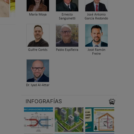
María Moya
Ernesto
José Antonio
Sanguinetti
García Redondo
Guifre Cortés
Pablo Espiñeira
José Ramón
Freire
Dr. Iyad Al-Attar
INFOGRAFÍAS