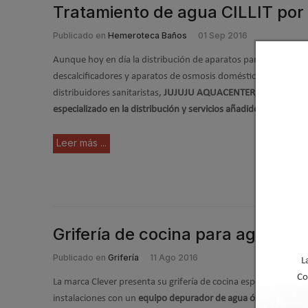
Tratamiento de agua CILLIT p
Publicado en
Hemeroteca Baños
01 Sep 2016
Aunque hoy en día la distribución de aparatos para el
tratami
descalcificadores y aparatos de osmosis domésticas) se hace 
distribuidores sanitaristas,
JUJUJU AQUACENTER, S.L.
se pres
especializado en la distribución y servicios añadidos de trata
Leer más ...
Grifería de cocina para agua t
Publicado en
Grifería
11 Ago 2016
L
Co
La marca Clever presenta su grifería de cocina específica para 
instalaciones con un
equipo depurador de agua ósmosis invers