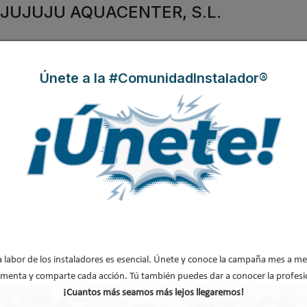
or JUJUJU AQUACENTER, S.L.
ento de agua
(básicamente
Únete a la #ComunidadInstalador®
a través de muchos
enta como el
centro
miento de agua
.
ratada con ósmosis Clever Caiman Urban
a labor de los instaladores es esencial. Únete y conoce la campaña mes a me
menta y comparte cada acción. Tú también puedes dar a conocer la profesi
agua tratada, ideal para
¡Cuantos más seamos más lejos llegaremos!
a debajo del fregadero
. Con