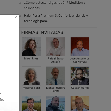
¿Cómo detectar el gas radón? Medición y
soluciones
Haier Perla Premium S: Confort, eficiencia y
×
tecnología para…
FIRMAS INVITADAS
Miren Rivas
Rafael Bravo
José Antonio La
Antolín
Cal Herrera
Milagros Sanz
Manuel Herrero
Gaspar Martín
Fuerte
s.
ón.